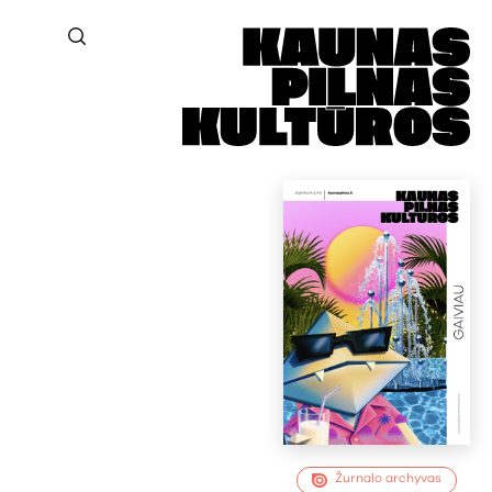
Žurnalo archyvas