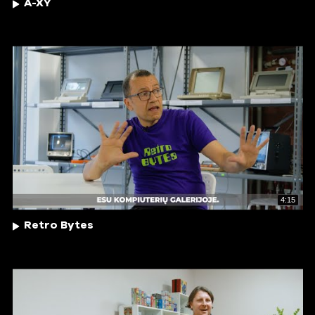
A-XY
4:15
Retro Bytes