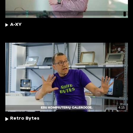
A-XY
4:15
Retro Bytes