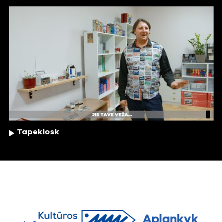
Tapekiosk
Aplankyk