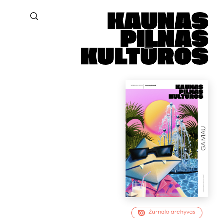
Žurnalo archyvas