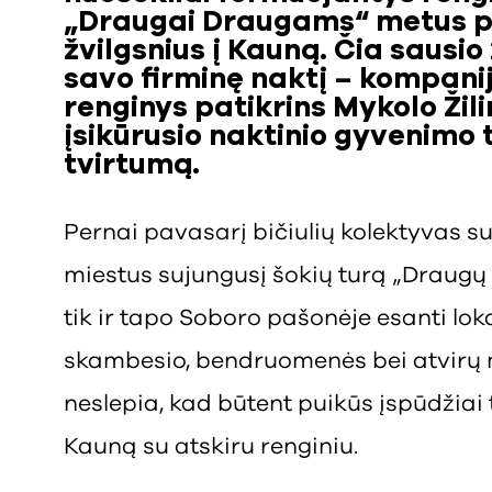
„Draugai Draugams“ metus pa
žvilgsnius į Kauną. Čia sausio 
savo firminę naktį – kompanij
renginys patikrins Mykolo Žili
įsikūrusio naktinio gyvenimo 
tvirtumą.
Pernai pavasarį bičiulių kolektyvas su
miestus sujungusį šokių turą „Draugų 
tik ir tapo Soboro pašonėje esanti loka
skambesio, bendruomenės bei atvirų m
neslepia, kad būtent puikūs įspūdžiai t
Kauną su atskiru renginiu.