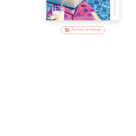
Žurnalo archyvas