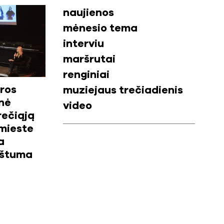
naujienos
mėnesio tema
interviu
maršrutai
renginiai
ros
muziejaus trečiadienis
nė
video
trečiąją
mieste
a
uštuma