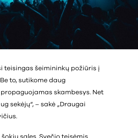
si teisingas šeimininkų požiūris į
Be to, sutikome daug
ų propaguojamas skambesys. Net
aug sekėjų“, – sakė „Draugai
ičius.
šokių sales. Svečio teisėmis