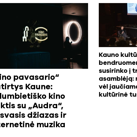
Kauno kultū
bendruome
susirinko į 
ino pavasario“
asamblėją: 
tirtys Kaune:
vėl jaučiam
kultūrinė t
lumbietiško kino
ktis su „Audra“,
isvasis džiazas ir
ternetinė muzika