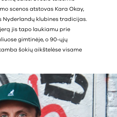
amo scenos atstovas Kara Okay,
s Nyderlandų klubines tradicijas.
jerą jis tapo laukiamu prie
liuose gimtinėje, o 90-ųjų
skamba šokių aikštelėse visame