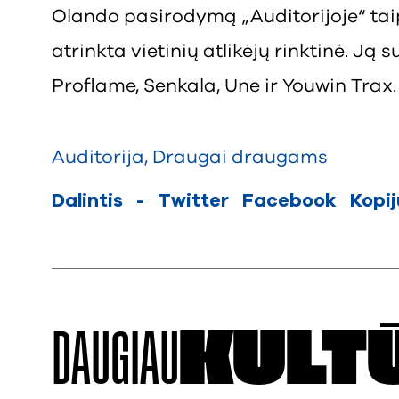
Olando pasirodymą „Auditorijoje“ tai
atrinkta vietinių atlikėjų rinktinė. Ją 
Proflame, Senkala, Une ir Youwin Trax.
Auditorija
,
Draugai draugams
Dalintis
-
Twitter
Facebook
Kopi
DAUGIAU
KULT