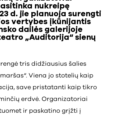
sitinka nukreipę
23 d. jie planuoja surengti
os vertybes įkūnijantis
nsko dailės galerijoje
teatro „Auditorija“ sienų
rengė tris didžiausius šalies
maršas“. Viena jo stotelių kaip
cija, save pristatanti kaip tikro
inčių erdvė. Organizatoriai
uomet ir paskatino grįžti į