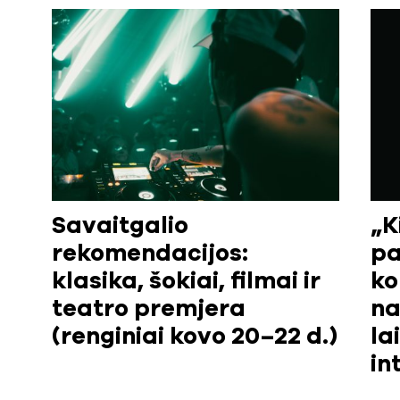
Savaitgalio
„K
rekomendacijos:
pa
klasika, šokiai, filmai ir
ko
teatro premjera
na
(renginiai kovo 20–22 d.)
la
in