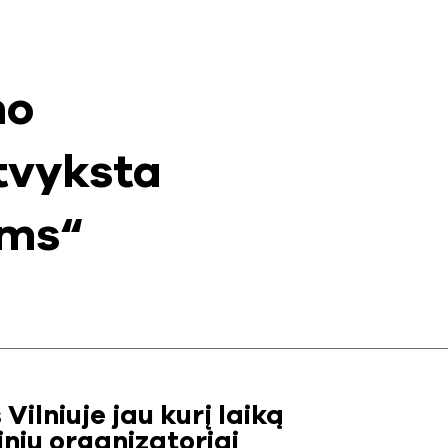
no
tvyksta
ams“
Vilniuje jau kurį laiką
nių organizatoriai