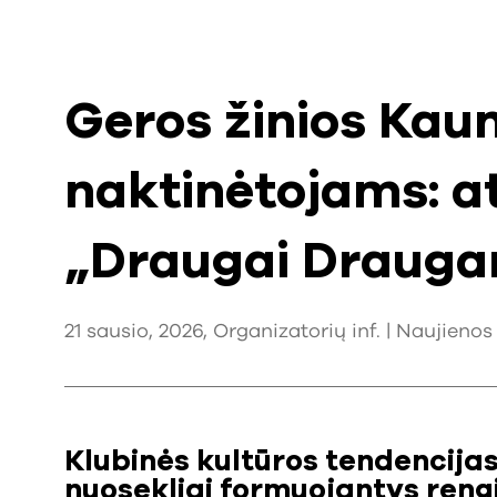
Geros žinios Kau
naktinėtojams: a
„Draugai Draug
21 sausio, 2026, Organizatorių inf. |
Naujienos
Klubinės kultūros tendencijas 
nuosekliai formuojantys rengi