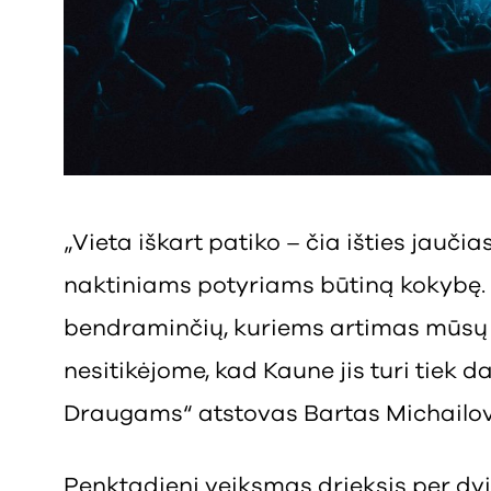
„Vieta iškart patiko – čia išties jaučia
naktiniams potyriams būtiną kokybę. 
bendraminčių, kuriems artimas mūs
nesitikėjome, kad Kaune jis turi tiek d
Draugams“ atstovas Bartas Michailov
Penktadienį veiksmas drieksis per dvi 