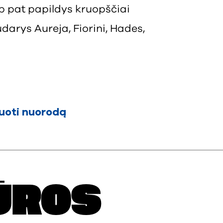
p pat papildys kruopščiai
sudarys Aureja, Fiorini, Hades,
juoti nuorodą
ŪROS