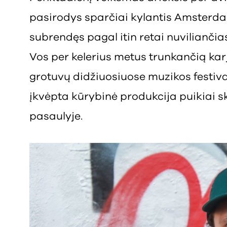
pasirodys sparčiai kylantis Amsterd
subrendęs pagal itin retai nuviliančia
Vos per kelerius metus trunkančią kar
grotuvų didžiuosiuose muzikos festiva
įkvėpta kūrybinė produkcija puikiai 
pasaulyje.