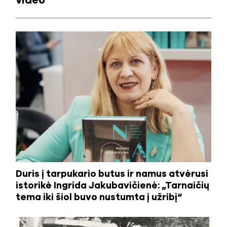
video
Duris į tarpukario butus ir namus atvėrusi
istorikė Ingrida Jakubavičienė: „Tarnaičių
tema iki šiol buvo nustumta į užribį“