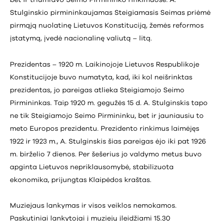
bet ir triumfavo Seimo Pirmininko rinkimuose. A.
Stulginskio pirmininkaujamas Steigiamasis Seimas priėmė
pirmąją nuolatinę Lietuvos Konstituciją, žemės reformos
įstatymą, įvedė nacionalinę valiutą – litą.
Prezidentas – 1920 m. Laikinojoje Lietuvos Respublikoje
Konstitucijoje buvo numatyta, kad, iki kol neišrinktas
prezidentas, jo pareigas atlieka Steigiamojo Seimo
Pirmininkas. Taip 1920 m. gegužės 15 d. A. Stulginskis tapo
ne tik Steigiamojo Seimo Pirmininku, bet ir jauniausiu to
meto Europos prezidentu. Prezidento rinkimus laimėjęs
1922 ir 1923 m., A. Stulginskis šias pareigas ėjo iki pat 1926
m. birželio 7 dienos. Per šešerius jo valdymo metus buvo
apginta Lietuvos nepriklausomybė, stabilizuota
ekonomika, prijungtas Klaipėdos kraštas.
Muziejaus lankymas ir visos veiklos nemokamos.
Paskutiniai lankytojai į muziejų įleidžiami 15.30