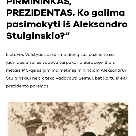
PIRMININKAS,
PREZIDENTAS. Ko galima
pasimokyti iš Aleksandro
Stulginskio?“
Lietuvos Valstybės atkūrimo dieną susipažinsite su
jauniausiu šalies vadovu tarpukario Europoje. Šiais
metais 140-ąsias gimimo metines mininčiam Aleksandrui
Stulginskiui ne tik teko vadovauti Seimui, bet kartu ir eiti
prezidento pareigas.