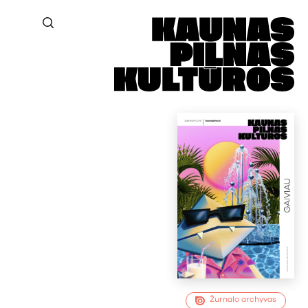
Žurnalo archyvas