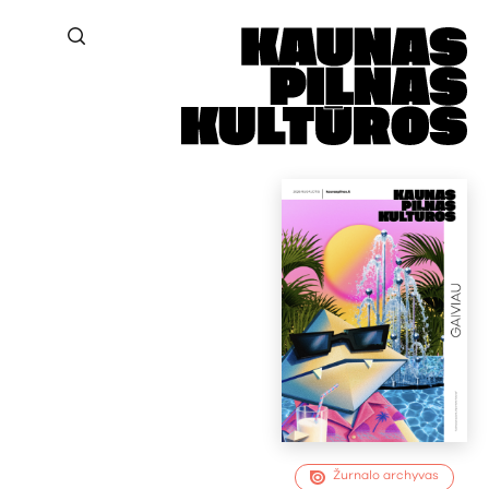
Žurnalo archyvas