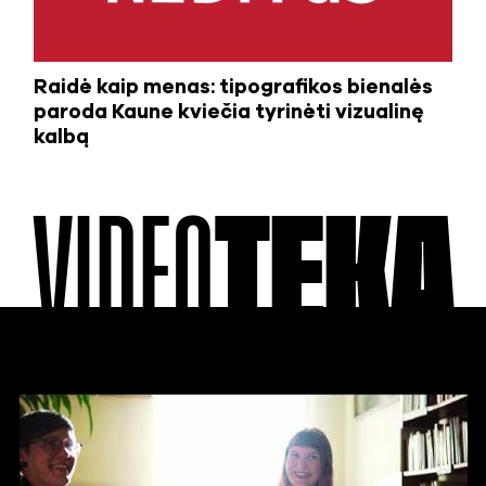
Raidė kaip menas: tipografikos bienalės
paroda Kaune kviečia tyrinėti vizualinę
kalbą
VIDEO
TEKA