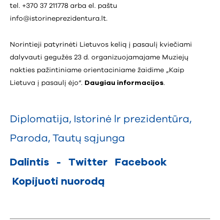
tel. +370 37 211778 arba el. paštu
info@istorineprezidentura.lt
.
Norintieji patyrinėti Lietuvos kelią į pasaulį kviečiami
dalyvauti gegužės 23 d. organizuojamajame Muziejų
nakties pažintiniame orientaciniame žaidime „Kaip
Lietuva į pasaulį ėjo“.
Daugiau informacijos
.
Diplomatija
,
Istorinė lr prezidentūra
,
Paroda
,
Tautų sąjunga
Dalintis
-
Twitter
Facebook
Kopijuoti nuorodą