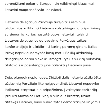
sprendžiami pokario Europai itin reikšmingi klausimai,
lietuviai nusprendė vykti nekviesti.
Lietuvos delegacija Paryžiuje turėjo tris esminius
uždavinius: užtikrinti Lietuvos valstybingumo pripažinimą
su sienomis, kurias nustatė patys lietuviai; įteisinti
Lietuvos delegacijos dalyvavimą Paryžiaus taikos
konferencijoje ir užsitikrinti karinę paramą ginant šalies
laisvę nepriklausomybės kovų metu. Be šių uždavinių,
delegacijos nariai siekė ir užmegzti ryšius su kitų valstybių
atstovais ir pasistengti juos palenkti į Lietuvos pusę.
Deja, planuok neplanavęs. Didžioji dalis lietuvių užsibrėžtų
uždavinių Paryžiuje liko neįgyvendinti. Lietuvai nepavyko
išsikovoti tarptautinio pripažinimo, į valstybės teritoriją
įtraukti Mažosios Lietuvos, o Vilniaus kraštas, užuot
atitekęs Lietuvai, buvo subraižytas demarkacijos linijomis.