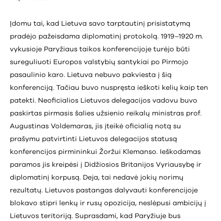
Įdomu tai, kad Lietuva savo tarptautinį prisistatymą
pradėjo pažeisdama diplomatinį protokolą. 1919–1920 m.
vykusioje Paryžiaus taikos konferencijoje turėjo būti
sureguliuoti Europos valstybių santykiai po Pirmojo
pasaulinio karo. Lietuva nebuvo pakviesta į šią
konferenciją. Tačiau buvo nuspręsta ieškoti kelių kaip ten
patekti. Neoficialios Lietuvos delegacijos vadovu buvo
paskirtas pirmasis šalies užsienio reikalų ministras prof.
Augustinas Voldemaras, jis įteikė oficialią notą su
prašymu patvirtinti Lietuvos delegacijos statusą
konferencijos pirmininkui Žoržui Klemanso. Ieškodamas
paramos jis kreipėsi į Didžiosios Britanijos Vyriausybę ir
diplomatinį korpusą. Deja, tai nedavė jokių norimų
rezultatų. Lietuvos pastangas dalyvauti konferencijoje
blokavo stipri lenkų ir rusų opozicija, neslėpusi ambicijų į
Lietuvos teritoriją. Suprasdami, kad Paryžiuje bus