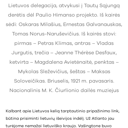
Lietuvos delegacija, atvykusi į Tautų Sąjungą
derėtis dėl Paulio Himanso projekto. Iš kairės
sėdi: Oskaras Milašius, Ernestas Galvanauskas,
Tomas Norus-Naruševičius. Iš kairės stovi:
pirmas – Petras Klimas, antras – Vladas
Jurgutis, trečia – Jeanne Thérèse Desfaux,
ketvirta – Magdalena Avietėnaitė, penktas –
Mykolas Sleževičius, šeštas – Maksas
Soloveičikas. Briuselis, 1921 m. pavasaris.
Nacionalinis M. K. Čiurlionio dailės muziejus
Kalbant apie Lietuvos kelią tarptautinio pripažinimo link,
būtina prisiminti lietuvių išeivijos indėlį. Už Atlanto jau
turėjome nemažai lietuviško kraujo. Vašingtone buvo