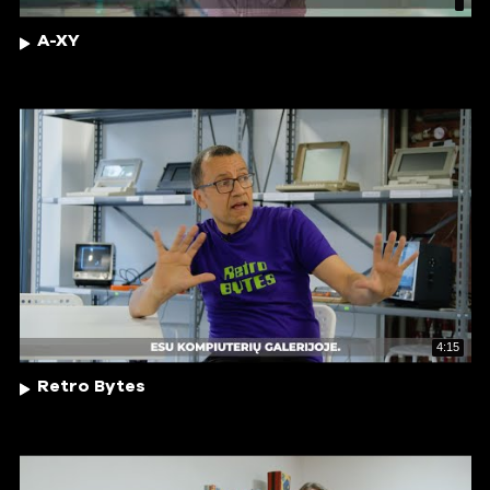
A-XY
4:15
Retro Bytes