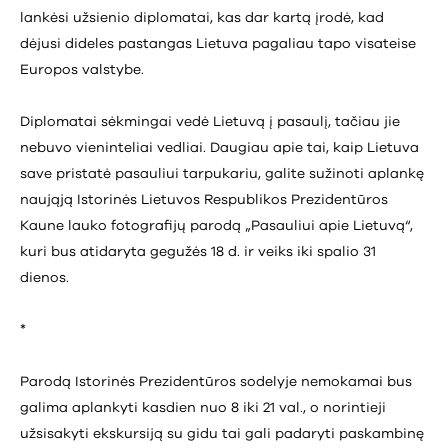
lankėsi užsienio diplomatai, kas dar kartą įrodė, kad
dėjusi dideles pastangas Lietuva pagaliau tapo visateise
Europos valstybe.
Diplomatai sėkmingai vedė Lietuvą į pasaulį, tačiau jie
nebuvo vieninteliai vedliai. Daugiau apie tai, kaip Lietuva
save pristatė pasauliui tarpukariu, galite sužinoti aplankę
naująją Istorinės Lietuvos Respublikos Prezidentūros
Kaune lauko fotografijų parodą „Pasauliui apie Lietuvą“,
kuri bus atidaryta gegužės 18 d. ir veiks iki spalio 31
dienos.
*
Parodą Istorinės Prezidentūros sodelyje nemokamai bus
galima aplankyti kasdien nuo 8 iki 21 val., o norintieji
užsisakyti ekskursiją su gidu tai gali padaryti paskambinę