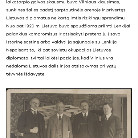
laikotarpio galvos skausmu buvo Vilniaus klausimas,
sunkinęs šalies padėtį tarptautinėje arenoje ir privertęs
Lietuvos diplomatus ne kartą imtis rizikingų sprendimų.
Nuo pat 1920 m. Lietuva buvo spaudžiama priimti Lenkijai
palankius kompromisus ir atsisakyti pretenzijų į savo
istorinę sostinę arba valdyti ją sąjungoje su Lenkija.
Nepaisant to, iki pat sovietų okupacijos Lietuvos
diplomatai tvirtai laikėsi pozicijos, kad Vilnius yra
nedaloma Lietuvos dalis ir jos atsisakymas prilygtų
tėvynės išdavystei.