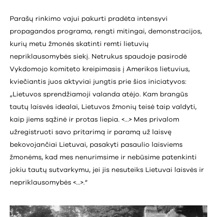
Parašų rinkimo vajui pakurti pradėta intensyvi
propagandos programa, rengti mitingai, demonstracijos,
kurių metu žmonės skatinti remti lietuvių
nepriklausomybės siekį. Netrukus spaudoje pasirodė
Vykdomojo komiteto kreipimasis į Amerikos lietuvius,
kviečiantis juos aktyviai jungtis prie šios iniciatyvos:
„Lietuvos sprendžiamoji valanda atėjo. Kam brangūs
tautų laisvės idealai, Lietuvos žmonių teisė taip valdyti,
kaip jiems sąžinė ir protas liepia. <…> Mes privalom
užregistruoti savo pritarimą ir paramą už laisvę
bekovojančiai Lietuvai, pasakyti pasaulio laisviems
žmonėms, kad mes nenurimsime ir nebūsime patenkinti
jokiu tautų sutvarkymu, jei jis nesuteiks Lietuvai laisvės ir
nepriklausomybės <…>.“