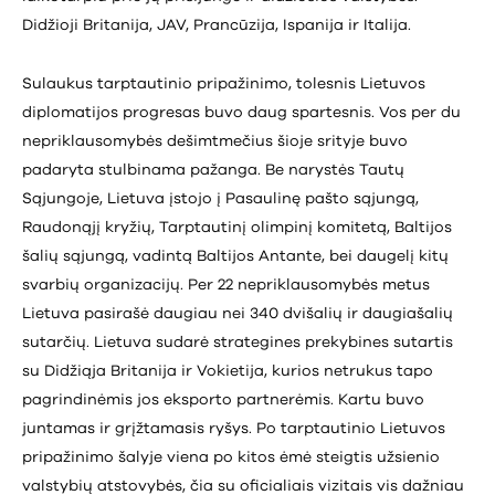
Didžioji Britanija, JAV, Prancūzija, Ispanija ir Italija.
Sulaukus tarptautinio pripažinimo, tolesnis Lietuvos
diplomatijos progresas buvo daug spartesnis. Vos per du
nepriklausomybės dešimtmečius šioje srityje buvo
padaryta stulbinama pažanga. Be narystės Tautų
Sąjungoje, Lietuva įstojo į Pasaulinę pašto sąjungą,
Raudonąjį kryžių, Tarptautinį olimpinį komitetą, Baltijos
šalių sąjungą, vadintą Baltijos Antante, bei daugelį kitų
svarbių organizacijų. Per 22 nepriklausomybės metus
Lietuva pasirašė daugiau nei 340 dvišalių ir daugiašalių
sutarčių. Lietuva sudarė strategines prekybines sutartis
su Didžiąja Britanija ir Vokietija, kurios netrukus tapo
pagrindinėmis jos eksporto partnerėmis. Kartu buvo
juntamas ir grįžtamasis ryšys. Po tarptautinio Lietuvos
pripažinimo šalyje viena po kitos ėmė steigtis užsienio
valstybių atstovybės, čia su oficialiais vizitais vis dažniau