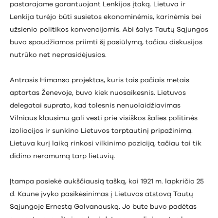
pastarajame garantuojant Lenkijos įtaką. Lietuva ir
Lenkija turėjo būti susietos ekonominėmis, karinėmis bei
užsienio politikos konvencijomis. Abi šalys Tautų Sąjungos
buvo spaudžiamos priimti šį pasiūlymą, tačiau diskusijos
nutrūko net neprasidėjusios.
Antrasis Himanso projektas, kuris tais pačiais metais
aptartas Ženevoje, buvo kiek nuosaikesnis. Lietuvos
delegatai suprato, kad tolesnis nenuolaidžiavimas
Vilniaus klausimu gali vesti prie visiškos šalies politinės
izoliacijos ir sunkino Lietuvos tarptautinį pripažinimą.
Lietuva kurį laiką rinkosi vilkinimo poziciją, tačiau tai tik
didino neramumą tarp lietuvių.
Įtampa pasiekė aukščiausią tašką, kai 1921 m. lapkričio 25
d. Kaune įvyko pasikėsinimas į Lietuvos atstovą Tautų
Sąjungoje Ernestą Galvanauską. Jo bute buvo padėtas