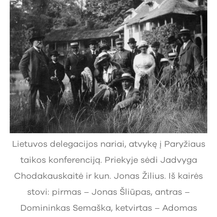
Lietuvos delegacijos nariai, atvykę į Paryžiaus
taikos konferenciją. Priekyje sėdi Jadvyga
Chodakauskaitė ir kun. Jonas Žilius. Iš kairės
stovi: pirmas – Jonas Šliūpas, antras –
Domininkas Semaška, ketvirtas – Adomas