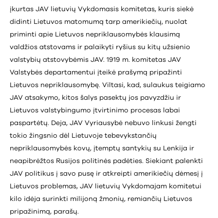
įkurtas JAV lietuvių Vykdomasis komitetas, kuris siekė
didinti Lietuvos matomumą tarp amerikiečių, nuolat
priminti apie Lietuvos nepriklausomybės klausimą
valdžios atstovams ir palaikyti ryšius su kitų užsienio
valstybių atstovybėmis JAV. 1919 m. komitetas JAV
Valstybės departamentui įteikė prašymą pripažinti
Lietuvos nepriklausomybę. Viltasi, kad, sulaukus teigiamo
JAV atsakymo, kitos šalys pasektų jos pavyzdžiu ir
Lietuvos valstybingumo įtvirtinimo procesas labai
paspartėtų. Deja, JAV Vyriausybė nebuvo linkusi žengti
tokio žingsnio dėl Lietuvoje tebevykstančių
nepriklausomybės kovų, įtemptų santykių su Lenkija ir
neapibrėžtos Rusijos politinės padėties. Siekiant palenkti
JAV politikus į savo pusę ir atkreipti amerikiečių dėmesį į
Lietuvos problemas, JAV lietuvių Vykdomajam komitetui
kilo idėja surinkti milijoną žmonių, remiančių Lietuvos
pripažinimą, parašų.