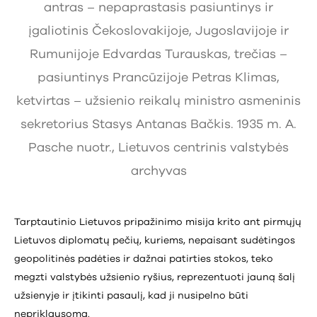
antras – nepaprastasis pasiuntinys ir
įgaliotinis Čekoslovakijoje, Jugoslavijoje ir
Rumunijoje Edvardas Turauskas, trečias –
pasiuntinys Prancūzijoje Petras Klimas,
ketvirtas – užsienio reikalų ministro asmeninis
sekretorius Stasys Antanas Bačkis. 1935 m. A.
Pasche nuotr., Lietuvos centrinis valstybės
archyvas
Tarptautinio Lietuvos pripažinimo misija krito ant pirmųjų
Lietuvos diplomatų pečių, kuriems, nepaisant sudėtingos
geopolitinės padėties ir dažnai patirties stokos, teko
megzti valstybės užsienio ryšius, reprezentuoti jauną šalį
užsienyje ir įtikinti pasaulį, kad ji nusipelno būti
nepriklausoma.