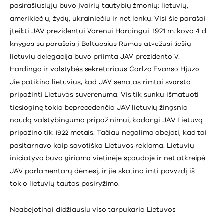
pasirašiusiųjų buvo įvairių tautybių žmonių: lietuvių,
amerikiečių, žydų, ukrainiečių ir net lenkų. Visi šie parašai
įteikti JAV prezidentui Vorenui Hardingui. 1921 m. kovo 4 d.
knygas su parašais į Baltuosius Rūmus atvežusi šešių
lietuvių delegacija buvo priimta JAV prezidento V.
Hardingo ir valstybės sekretoriaus Čarlzo Evanso Hjūzo.
Jie patikino lietuvius, kad JAV senatas rimtai svarsto
pripažinti Lietuvos suverenumą. Vis tik sunku išmatuoti
tiesioginę tokio beprecedenčio JAV lietuvių žingsnio
naudą valstybingumo pripažinimui, kadangi JAV Lietuvą
pripažino tik 1922 metais. Tačiau negalima abejoti, kad tai
pasitarnavo kaip savotiška Lietuvos reklama. Lietuvių
iniciatyva buvo giriama vietinėje spaudoje ir net atkreipė
JAV parlamentarų dėmesį, ir jie skatino imti pavyzdį iš
tokio lietuvių tautos pasiryžimo.
Neabejotinai didžiausiu viso tarpukario Lietuvos