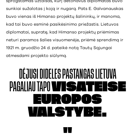
sprogstamas užtaisas, kurį detonavus diplomatas buvo
sunkiai sužalotas į koją ir nugarą. Pats E. Galvanauskas
buvo vienas iš Himanso projektų šalininkų, ir manoma,
kad tai buvo esminė pasikėsinimo priežastis. Lietuvos
diplomatai, supratę, kad Himanso projektų priėmimas
neturi paramos šalies visuomenėje, priėmė sprendimą ir
1921 m. gruodžio 24 d. pateikė notą Tautų Sąjungai
atmesdami projekto siūlymą.
DĖJUSI DIDELES
PASTANGAS LIETUVA
PAGALIAU TAPO
VISATEISE
EUROPOS
VALSTYBE.