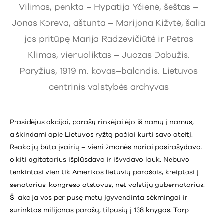
Vilimas, penkta – Hypatija Yčienė, šeštas –
Jonas Koreva, aštunta – Marijona Kižytė, šalia
jos pritūpę Marija Radzevičiūtė ir Petras
Klimas, vienuoliktas – Juozas Dabužis.
Paryžius, 1919 m. kovas–balandis. Lietuvos
centrinis valstybės archyvas
Prasidėjus akcijai, parašų rinkėjai ėjo iš namų į namus,
aiškindami apie Lietuvos ryžtą pačiai kurti savo ateitį.
Reakcijų būta įvairių – vieni žmonės noriai pasirašydavo,
o kiti agitatorius išplūsdavo ir išvydavo lauk. Nebuvo
tenkintasi vien tik Amerikos lietuvių parašais, kreiptasi į
senatorius, kongreso atstovus, net valstijų gubernatorius.
Ši akcija vos per pusę metų įgyvendinta sėkmingai ir
surinktas milijonas parašų, tilpusių į 138 knygas. Tarp