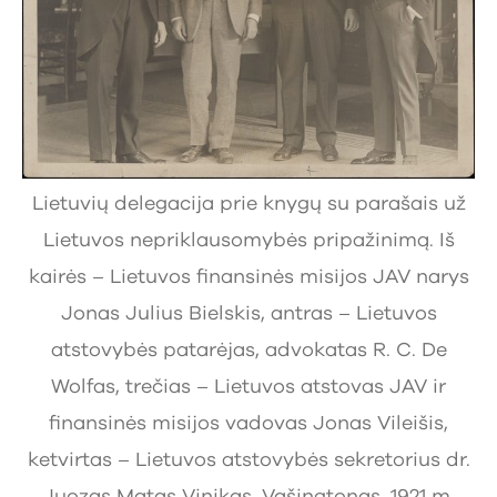
Lietuvių delegacija prie knygų su parašais už
Lietuvos nepriklausomybės pripažinimą. Iš
kairės – Lietuvos finansinės misijos JAV narys
Jonas Julius Bielskis, antras – Lietuvos
atstovybės patarėjas, advokatas R. C. De
Wolfas, trečias – Lietuvos atstovas JAV ir
finansinės misijos vadovas Jonas Vileišis,
ketvirtas – Lietuvos atstovybės sekretorius dr.
Juozas Matas Vinikas. Vašingtonas, 1921 m.