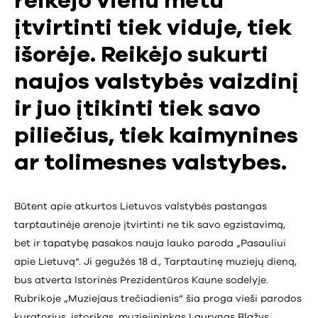
reikėjo vienu metu
įtvirtinti tiek viduje, tiek
išorėje. Reikėjo sukurti
naujos valstybės vaizdinį
ir juo įtikinti tiek savo
piliečius, tiek kaimynines
ar tolimesnes valstybes.
Būtent apie atkurtos Lietuvos valstybės pastangas
tarptautinėje arenoje įtvirtinti ne tik savo egzistavimą,
bet ir tapatybę pasakos nauja lauko paroda „Pasauliui
apie Lietuvą“. Ji gegužės 18 d., Tarptautinę muziejų dieną,
bus atverta Istorinės Prezidentūros Kaune sodelyje.
Rubrikoje „Muziejaus trečiadienis“ šia proga vieši parodos
kuratorius, istorikas, muziejininkas Laurynas Blažys.