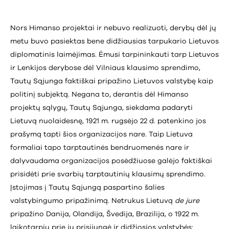
Nors Himanso projektai ir nebuvo realizuoti, derybų dėl jų
metu buvo pasiektas bene didžiausias tarpukario Lietuvos
diplomatinis laimėjimas. Ėmusi tarpininkauti tarp Lietuvos
ir Lenkijos derybose dėl Vilniaus klausimo sprendimo,
Tautų Sąjunga faktiškai pripažino Lietuvos valstybę kaip
politinį subjektą. Negana to, derantis dėl Himanso
projektų sąlygų, Tautų Sąjunga, siekdama padaryti
Lietuvą nuolaidesnę, 1921 m. rugsėjo 22 d. patenkino jos
prašymą tapti šios organizacijos nare. Taip Lietuva
formaliai tapo tarptautinės bendruomenės nare ir
dalyvaudama organizacijos posėdžiuose galėjo faktiškai
prisidėti prie svarbių tarptautinių klausimų sprendimo.
Įstojimas į Tautų Sąjungą paspartino šalies
valstybingumo pripažinimą. Netrukus Lietuvą
de jure
pripažino Danija, Olandija, Švedija, Brazilija, o 1922 m.
laikotarpiu prie jų prisijungė ir didžiosios valstybės: