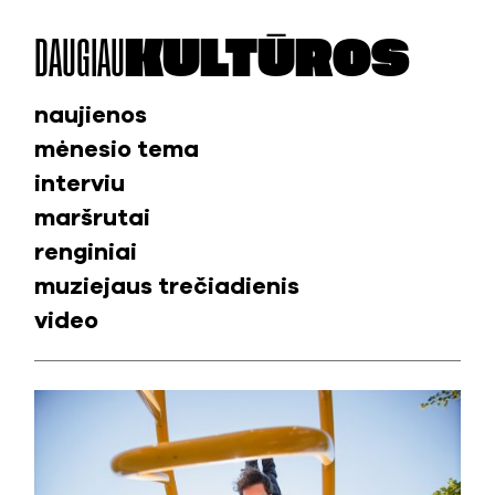
DAUGIAU
KULTŪROS
naujienos
mėnesio tema
interviu
maršrutai
renginiai
muziejaus trečiadienis
video