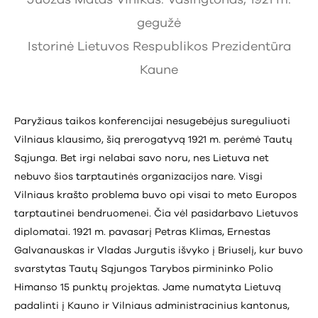
gegužė
Istorinė Lietuvos Respublikos Prezidentūra
Kaune
Paryžiaus taikos konferencijai nesugebėjus sureguliuoti
Vilniaus klausimo, šią prerogatyvą 1921 m. perėmė Tautų
Sąjunga. Bet irgi nelabai savo noru, nes Lietuva net
nebuvo šios tarptautinės organizacijos nare. Visgi
Vilniaus krašto problema buvo opi visai to meto Europos
tarptautinei bendruomenei. Čia vėl pasidarbavo Lietuvos
diplomatai. 1921 m. pavasarį Petras Klimas, Ernestas
Galvanauskas ir Vladas Jurgutis išvyko į Briuselį, kur buvo
svarstytas Tautų Sąjungos Tarybos pirmininko Polio
Himanso 15 punktų projektas. Jame numatyta Lietuvą
padalinti į Kauno ir Vilniaus administracinius kantonus,