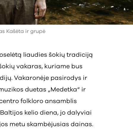
s Kašėta ir grupė
selėtą liaudies šokių tradiciją
s šokių vakaras, kuriame bus
dijų. Vakaronėje pasirodys ir
o muzikos duetas „Medetka“ ir
entro folkloro ansamblis
altijos kelio diena, jo dalyviai
jos metu skambėjusias dainas.