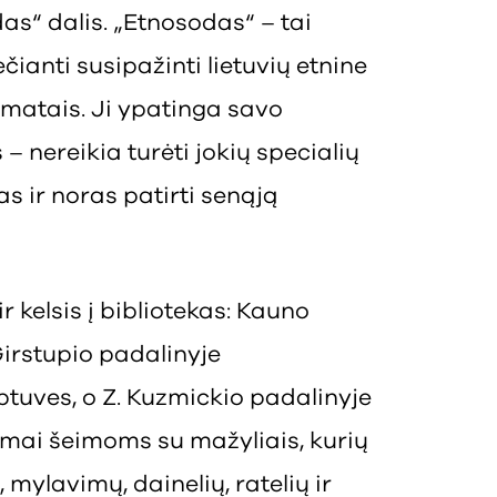
as“ dalis. „Etnosodas“ – tai
čianti susipažinti lietuvių etnine
 amatais. Ji ypatinga savo
 nereikia turėti jokių specialių
 ir noras patirti senąją
 kelsis į bibliotekas: Kauno
Girstupio padalinyje
btuves, o Z. Kuzmickio padalinyje
imai šeimoms su mažyliais, kurių
mylavimų, dainelių, ratelių ir