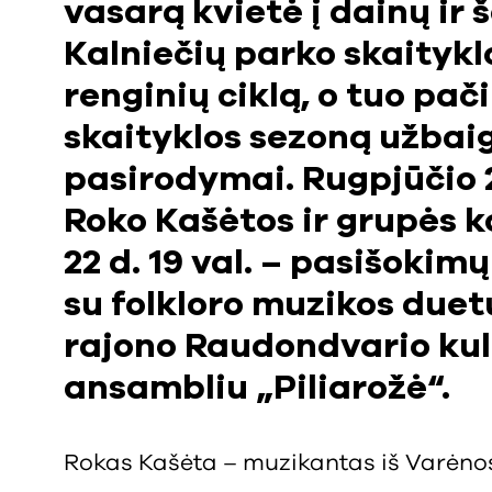
vasarą kvietė į dainų ir
Kalniečių parko skaityklo
renginių ciklą, o tuo pačiu
skaityklos sezoną užbai
pasirodymai. Rugpjūčio 21
Roko Kašėtos ir grupės k
22 d. 19 val. – pasišoki
su folkloro muzikos due
rajono Raudondvario kult
ansambliu „Piliarožė“.
Rokas Kašėta – muzikantas iš Varėno