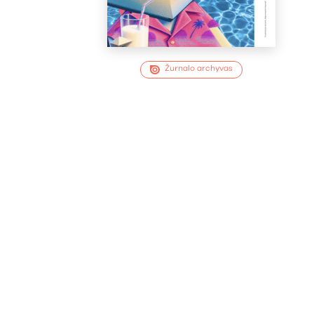
Žurnalo archyvas