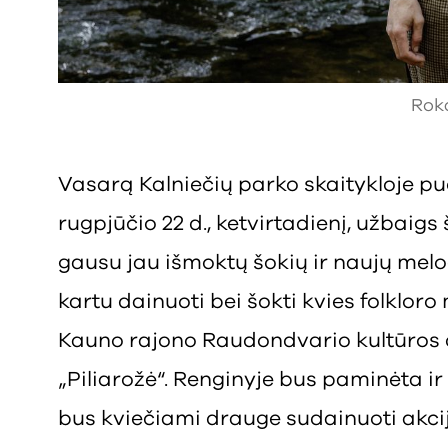
Roka
Vasarą Kalniečių parko skaitykloje puo
rugpjūčio 22 d., ketvirtadienį, užbaig
gausu jau išmoktų šokių ir naujų melo
kartu dainuoti bei šokti kvies folklor
Kauno rajono Raudondvario kultūros c
„Piliarožė“. Renginyje bus paminėta ir B
bus kviečiami drauge sudainuoti akci