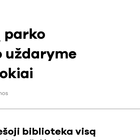
ų parko
no uždaryme
okiai
nos
šoji biblioteka visą