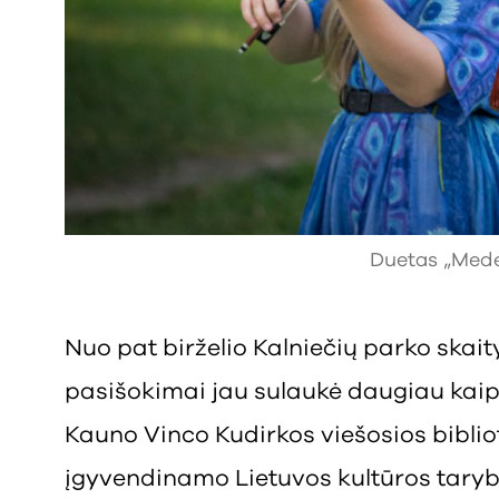
Duetas „Medet
Nuo pat birželio Kalniečių parko skait
pasišokimai jau sulaukė daugiau kaip
Kauno Vinco Kudirkos viešosios biblio
įgyvendinamo Lietuvos kultūros tary