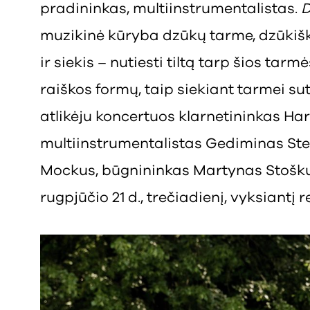
pradininkas, multiinstrumentalistas.
D
muzikinė kūryba dzūkų tarme, dzūkiška
ir siekis – nutiesti tiltą tarp šios tarm
raiškos formų, taip siekiant tarmei su
atlikėju koncertuos klarnetininkas Har
multiinstrumentalistas Gediminas Ste
Mockus, būgnininkas Martynas Stošku
rugpjūčio 21 d., trečiadienį, vyksiantį r