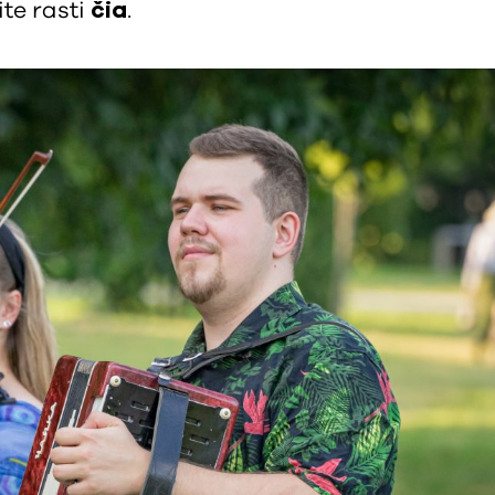
te rasti
čia
.