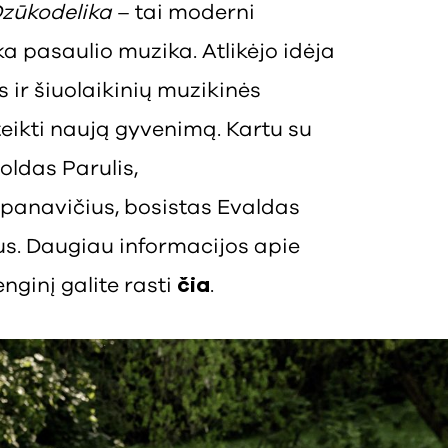
zūkodelika
– tai moderni
 pasaulio muzika. Atlikėjo idėja
ės ir šiuolaikinių muzikinės
teikti naują gyvenimą. Kartu su
oldas Parulis,
panavičius, bosistas Evaldas
s. Daugiau informacijos apie
enginį galite rasti
čia
.