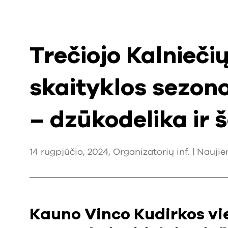
Trečiojo Kalnieči
skaityklos sezo
– dzūkodelika ir š
14 rugpjūčio, 2024, Organizatorių inf. |
Naujie
Kauno Vinco Kudirkos vie