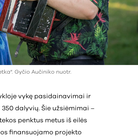
ka“. Gyčio Aučiniko nuotr.
ykloje vykę pasidainavimai ir
 350 dalyvių. Šie užsiėmimai –
tekos penktus metus iš eilės
bos finansuojamo projekto