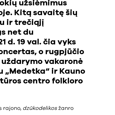
 šokių užsiėmimus
je. Kitą savaitę šių
 ir trečiąjį
gs net du
 d. 19 val. čia vyks
oncertas, o rugpjūčio
mų uždarymo vakaronė
tu „Medetka“ ir Kauno
ūros centro folkloro
s rajono,
dzūkodelikos
žanro