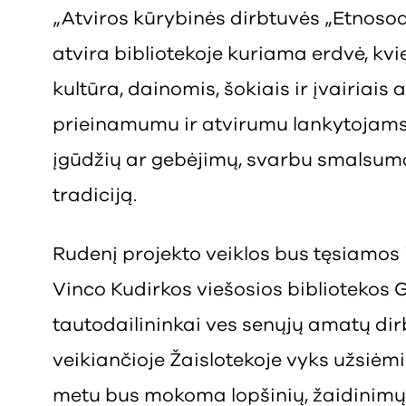
„Atviros kūrybinės dirbtuvės „Etnosod
atvira bibliotekoje kuriama erdvė, kvie
kultūra, dainomis, šokiais ir įvairiais
prieinamumu ir atvirumu lankytojams –
įgūdžių ar gebėjimų, svarbu smalsumas
tradiciją.
Rudenį projekto veiklos bus tęsiamos ir
Vinco Kudirkos viešosios bibliotekos 
tautodailininkai ves senųjų amatų dir
veikiančioje Žaislotekoje vyks užsiėm
metu bus mokoma lopšinių, žaidinimų, 