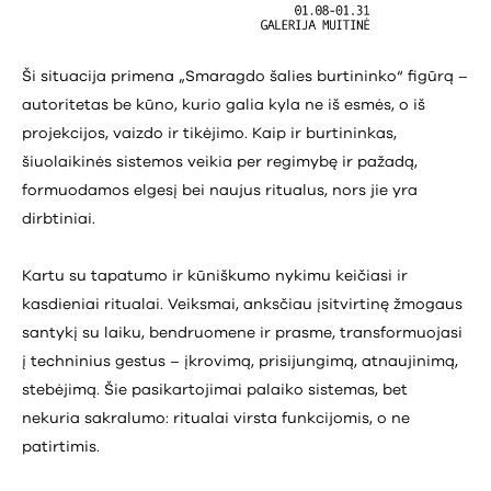
Ši situacija primena „Smaragdo šalies burtininko“ figūrą –
autoritetas be kūno, kurio galia kyla ne iš esmės, o iš
projekcijos, vaizdo ir tikėjimo. Kaip ir burtininkas,
šiuolaikinės sistemos veikia per regimybę ir pažadą,
formuodamos elgesį bei naujus ritualus, nors jie yra
dirbtiniai.
Kartu su tapatumo ir kūniškumo nykimu keičiasi ir
kasdieniai ritualai. Veiksmai, anksčiau įsitvirtinę žmogaus
santykį su laiku, bendruomene ir prasme, transformuojasi
į techninius gestus – įkrovimą, prisijungimą, atnaujinimą,
stebėjimą. Šie pasikartojimai palaiko sistemas, bet
nekuria sakralumo: ritualai virsta funkcijomis, o ne
patirtimis.