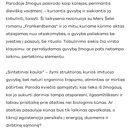
Parodoje žmogus pasirodo kaip kūrėjas, perimantis
dievišką vaidmenį – kuriantis gyvybę ir siekiantis ją
tobulinti, taisyti. Ši laikysena rezonuoja su Mery Šelei
romanu „Frankenšteinas“ ir jo mitu, kuriame kūrimo aktas
atsiejamas nuo atsakomybės, o gyvybė paliekama be
įvesties į pasaulį, be ritualo. Tobulinimo siekis čia virsta
klausimu: ar perrašydamas gyvybę žmogus pats netampa
laikinu, pertekliniu elementu.
„Sintetiniai kaulai“ – žymi struktūras, kurios imituoja
gyvybę, bet neturi organinio trapumo, atminties ar mirties
patirties. Paroda kviečia apmąstyti, kas lieka iš žmogaus,
kai jo sukurti dariniai tampa atsparesni, ilgaamžiškesni ir
labiau prisitaikę prie ateities nei biologinis kūnas. Ar
ateities pasaulyje kūnas bus tik laikinas apvalkalas, o
tikroji egzistencija persikels į energiją, duomenis ir
dirbtinę sąmonę?