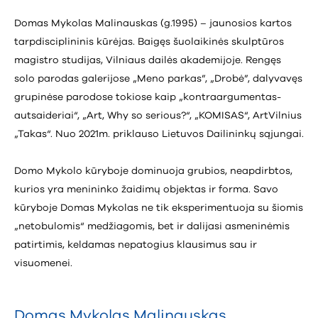
Domas Mykolas Malinauskas (g.1995) – jaunosios kartos
tarpdisciplininis kūrėjas. Baigęs šuolaikinės skulptūros
magistro studijas, Vilniaus dailės akademijoje. Rengęs
solo parodas galerijose „Meno parkas”, „Drobė”, dalyvavęs
grupinėse parodose tokiose kaip „kontraargumentas-
autsaideriai“, „Art, Why so serious?“, „KOMISAS“, ArtVilnius
„Takas“. Nuo 2021m. priklauso Lietuvos Dailininkų sąjungai.
Domo Mykolo kūryboje dominuoja grubios, neapdirbtos,
kurios yra menininko žaidimų objektas ir forma. Savo
kūryboje Domas Mykolas ne tik eksperimentuoja su šiomis
„netobulomis“ medžiagomis, bet ir dalijasi asmeninėmis
patirtimis, keldamas nepatogius klausimus sau ir
visuomenei.
Domas Mykolas Malinauskas