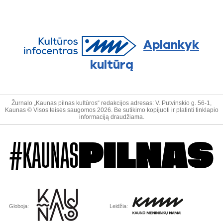
Aplankyk
kultūrą
Žurnalo „Kaunas pilnas kultūros“ redakcijos adresas: V. Putvinskio g. 56-1,
Kaunas © Visos teisės saugomos 2026. Be sutikimo kopijuoti ir platinti tinklapio
informaciją draudžiama.
#KAUNAS
PILNAS
Globoja:
Leidžia: