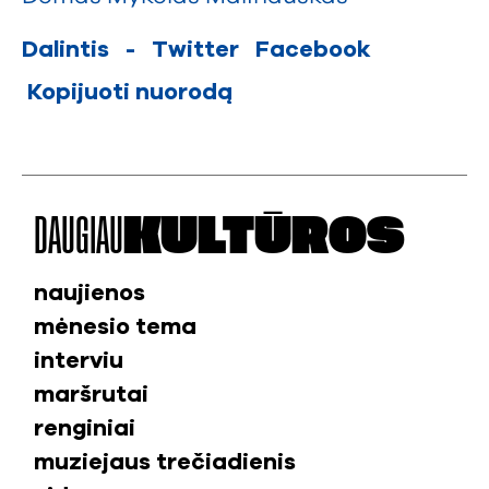
Dalintis
-
Twitter
Facebook
Kopijuoti nuorodą
DAUGIAU
KULTŪROS
naujienos
mėnesio tema
interviu
maršrutai
renginiai
muziejaus trečiadienis