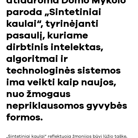
atidaroma Domo Mykolo
paroda „Sintetiniai
kaulai“, tyrinėjanti
pasaulį, kuriame
dirbtinis intelektas,
algoritmai ir
technologinės sistemos
ima veikti kaip naujos,
nuo žmogaus
nepriklausomos gyvybės
formos.
„Sintetiniai kaulai“ reflektuoja žmonijos būvį lūžio taške,