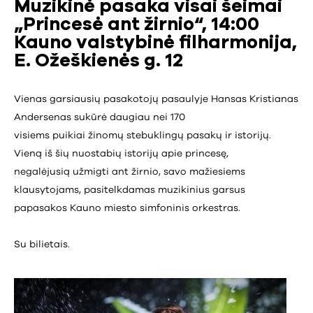
Muzikinė pasaka visai šeimai
„Princesė ant žirnio“, 14:00
Kauno valstybinė filharmonija,
E. Ožeškienės g. 12
Vienas garsiausių pasakotojų pasaulyje Hansas Kristianas
Andersenas sukūrė daugiau nei 170
visiems puikiai žinomų stebuklingų pasakų ir istorijų.
Vieną iš šių nuostabių istorijų apie princesę,
negalėjusią užmigti ant žirnio, savo mažiesiems
klausytojams, pasitelkdamas muzikinius garsus
papasakos Kauno miesto simfoninis orkestras.
Su bilietais.