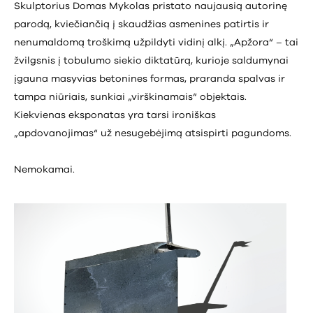
Skulptorius Domas Mykolas pristato naujausią autorinę
parodą, kviečiančią į skaudžias asmenines patirtis ir
nenumaldomą troškimą užpildyti vidinį alkį. „Apžora“ – tai
žvilgsnis į tobulumo siekio diktatūrą, kurioje saldumynai
įgauna masyvias betonines formas, praranda spalvas ir
tampa niūriais, sunkiai „virškinamais“ objektais.
Kiekvienas eksponatas yra tarsi ironiškas
„apdovanojimas“ už nesugebėjimą atsispirti pagundoms.
Nemokamai.