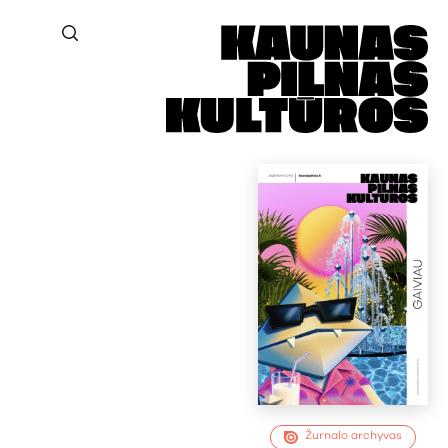
Žurnalo archyvas