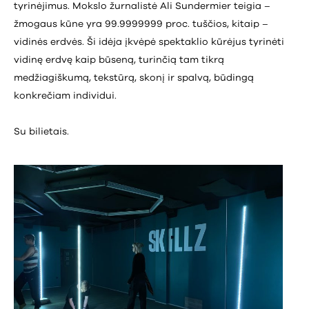
tyrinėjimus. Mokslo žurnalistė Ali Sundermier teigia –
žmogaus kūne yra 99.9999999 proc. tuščios, kitaip –
vidinės erdvės. Ši idėja įkvėpė spektaklio kūrėjus tyrinėti
vidinę erdvę kaip būseną, turinčią tam tikrą
medžiagiškumą, tekstūrą, skonį ir spalvą, būdingą
konkrečiam individui.
Su bilietais.