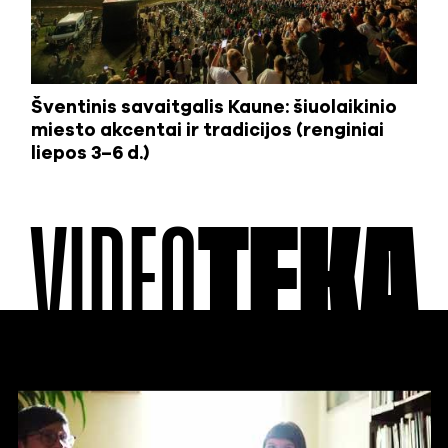
Šventinis savaitgalis Kaune: šiuolaikinio
miesto akcentai ir tradicijos (renginiai
liepos 3–6 d.)
VIDEO
TEKA