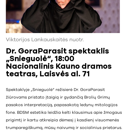
Viktorijos Lankauskaitės nuotr.
Dr. GoraParasit spektaklis
„Snieguolė“
, 18:00
Nacionalinis Kauno dramos
teatras, Laisvės al. 71
Spektaklyje „Snieguolė“ režisierė Dr. GoraParasit
žiūrovams pristato įtaigią ir gydančią Brolių Grimų
pasakos interpretaciją, papasakotą ledynų mitologijos
fone. BDSM estetika leidžia kelti klausimus apie žmogaus
prigimtį ir kartu atkreipia dėmesį į kasdienį visuomenės
trumparegiškumą, mūsų naivumą ir socialinius prietarus.