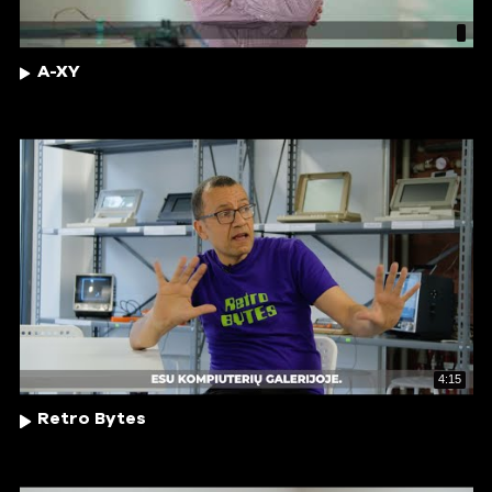
A-XY
4:15
Retro Bytes