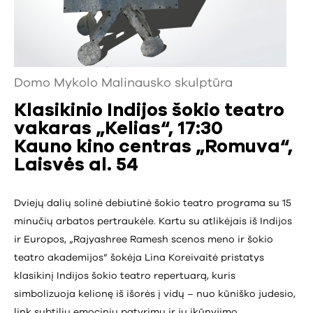
Domo Mykolo Malinausko skulptūra
Klasikinio Indijos šokio teatro
vakaras „Kelias“, 17:30
Kauno kino centras „Romuva“,
Laisvės al. 54
Dviejų dalių solinė debiutinė šokio teatro programa su 15
minučių arbatos pertraukėle. Kartu su atlikėjais iš Indijos
ir Europos, „Rajyashree Ramesh scenos meno ir šokio
teatro akademijos” šokėja Lina Koreivaitė pristatys
klasikinį Indijos šokio teatro repertuarą, kuris
simbolizuoja kelionę iš išorės į vidų – nuo kūniško judesio,
link subtilių emocinių patyrimų ir jų įkūnyjimo.