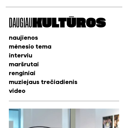
DAUGIAU
KULTŪROS
naujienos
mėnesio tema
interviu
maršrutai
renginiai
muziejaus trečiadienis
video