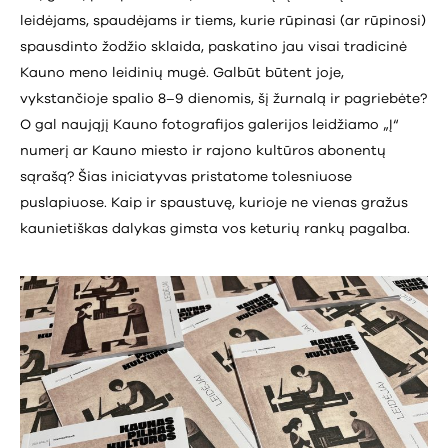
leidėjams, spaudėjams ir tiems, kurie rūpinasi (ar rūpinosi)
spausdinto žodžio sklaida, paskatino jau visai tradicinė
Kauno meno leidinių mugė. Galbūt būtent joje,
vykstančioje spalio 8–9 dienomis, šį žurnalą ir pagriebėte?
O gal naująjį Kauno fotografijos galerijos leidžiamo „Į“
numerį ar Kauno miesto ir rajono kultūros abonentų
sąrašą? Šias iniciatyvas pristatome tolesniuose
puslapiuose. Kaip ir spaustuvę, kurioje ne vienas gražus
kaunietiškas dalykas gimsta vos keturių rankų pagalba.