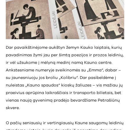
Dar pavaikštinėjome aukštyn žemyn Kauko laiptais, kurių
pavadinimas žymi jau per šimtą poezijos ir prozos leidinių,
ir vėl užsukome į mėlyną medinį namą Kauno centre.
Ankstesniame numeryje sveikinomės su „Emma“, dabar –
su jaunesniuoju jos broliu „Kolibriu“. Dar pasibeldėme į
nuleistas „Kauno spaudos“ kioskų žaliuzes – vis mažiau jų
praeivius aprūpina laikraščiais ir transporto bilietais, bet
vienas naują gyvenimą pradėjo bevardžiame Petrašiūnų
skvere.
O pačių seniausių ir vertingiausių Kaune saugomų leidinių