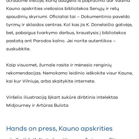
atradome vietoje, kurią daugelis iš papratimo dar vadina
Kauno apskrities viešosios bibliotekos Senųjų ir retų
spaudinių skyriumi. Oficialiai tai – Dokumentinio paveldo
tyrimų ir sklaidos centras. Kol kas jis K. Donelaičio gatvėje,
bet, pabaigus tvarkymo darbus, kraustysis į bibliotekos
pastatą ant Parodos kalno. Jei norite autentikos –
suskubkite.
Kaip visuomet, žurnale rasite ir mėnesio renginių
rekomendacijas. Nemokamo leidinio ieškokite visur Kaune,
kai kur Vilniuje, arba skaitykite internete.
Viršelio iliustraciją šįkart sukūrė dirbtinis intelektas
Midjourney ir Artūras Bulota.
Hands on press
,
Kauno apskrities