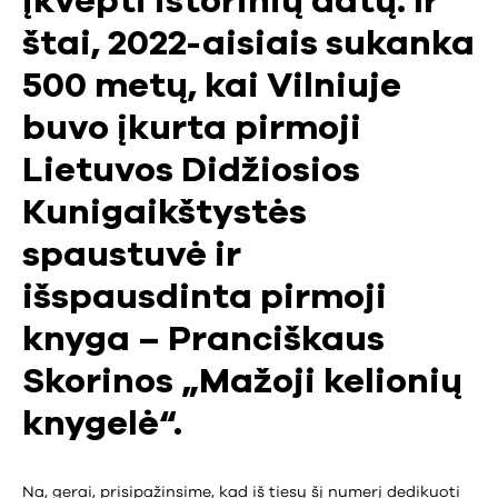
įkvėpti istorinių datų. Ir
štai, 2022-aisiais sukanka
500 metų, kai Vilniuje
buvo įkurta pirmoji
Lietuvos Didžiosios
Kunigaikštystės
spaustuvė ir
išspausdinta pirmoji
knyga – Pranciškaus
Skorinos „Mažoji kelionių
knygelė“.
Na, gerai, prisipažinsime, kad iš tiesų šį numerį dedikuoti