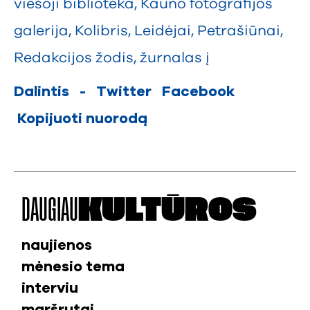
viešoji biblioteka
,
Kauno fotografijos
galerija
,
Kolibris
,
Leidėjai
,
Petrašiūnai
,
Redakcijos žodis
,
žurnalas į
Dalintis
-
Twitter
Facebook
Kopijuoti nuorodą
DAUGIAU
KULTŪROS
naujienos
mėnesio tema
interviu
maršrutai