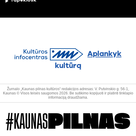
Tapekiosk
Aplankyk
kultūrą
Žurnalo „Kaunas pilnas kultūros“ redakcijos adresas: V. Putvinskio g. 56-1,
Kaunas © Visos teisės saugomos 2026. Be sutikimo kopijuoti ir platinti tinklapio
informaciją draudžiama.
#KAUNAS
PILNAS