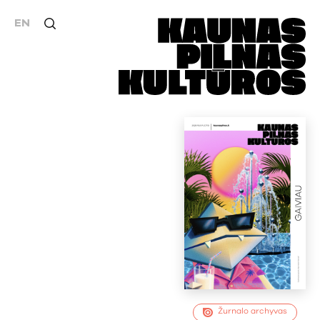
EN
Žurnalo archyvas