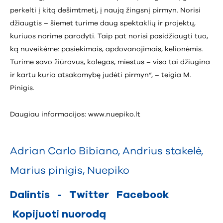
perkelti į kitą dešimtmetį, į naują žingsnį pirmyn. Norisi
džiaugtis – šiemet turime daug spektaklių ir projektų,
kuriuos norime parodyti. Taip pat norisi pasidžiaugti tuo,
ką nuveikėme: pasiekimais, apdovanojimais, kelionėmis.
Turime savo žiūrovus, kolegas, miestus – visa tai džiugina
ir kartu kuria atsakomybę judėti pirmyn“, – teigia M.
Pinigis.
Daugiau informacijos:
www.nuepiko.lt
Adrian Carlo Bibiano
,
Andrius stakelė
,
Marius pinigis
,
Nuepiko
Dalintis
-
Twitter
Facebook
Kopijuoti nuorodą