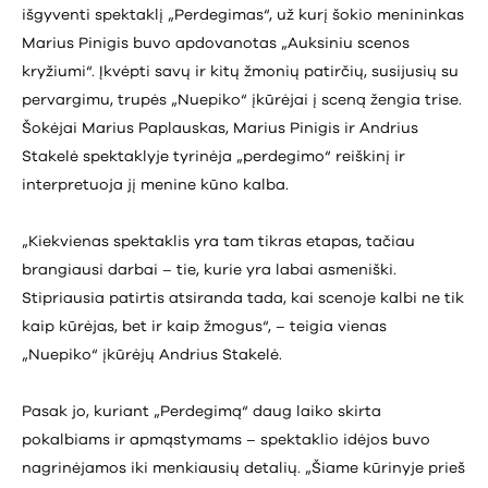
išgyventi spektaklį „Perdegimas“, už kurį šokio menininkas
Marius Pinigis buvo apdovanotas „Auksiniu scenos
kryžiumi“. Įkvėpti savų ir kitų žmonių patirčių, susijusių su
pervargimu, trupės „Nuepiko“ įkūrėjai į sceną žengia trise.
Šokėjai Marius Paplauskas, Marius Pinigis ir Andrius
Stakelė spektaklyje tyrinėja „perdegimo“ reiškinį ir
interpretuoja jį menine kūno kalba.
„Kiekvienas spektaklis yra tam tikras etapas, tačiau
brangiausi darbai – tie, kurie yra labai asmeniški.
Stipriausia patirtis atsiranda tada, kai scenoje kalbi ne tik
kaip kūrėjas, bet ir kaip žmogus“, – teigia vienas
„Nuepiko“ įkūrėjų Andrius Stakelė.
Pasak jo, kuriant „Perdegimą“ daug laiko skirta
pokalbiams ir apmąstymams – spektaklio idėjos buvo
nagrinėjamos iki menkiausių detalių. „Šiame kūrinyje prieš