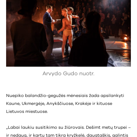
Arvydo Gudo nuotr.
Nuepiko balandžio-gegužės mėnesiais žada apsilankyti
Kaune, Ukmergėje, Anykščiuose, Krakėje ir kituose
Lietuvos miestuose.
„Labai laukiu susitikimo su žiūrovais. Dešimt metų trupei –
ir nedaug, ir kartu tam tikra kryžkelė, daugtaškis, galintis