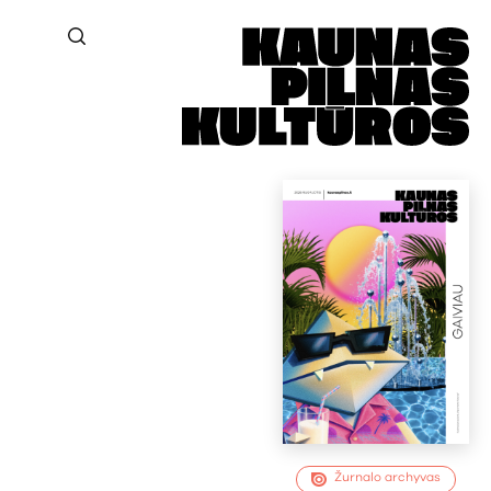
Žurnalo archyvas