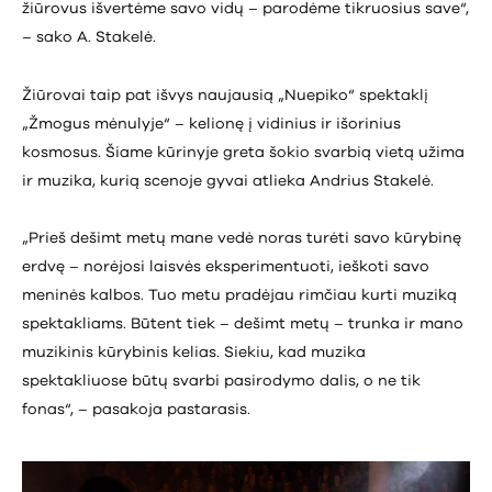
žiūrovus išvertėme savo vidų – parodėme tikruosius save“,
– sako A. Stakelė.
Žiūrovai taip pat išvys naujausią „Nuepiko“ spektaklį
„Žmogus mėnulyje“ – kelionę į vidinius ir išorinius
kosmosus. Šiame kūrinyje greta šokio svarbią vietą užima
ir muzika, kurią scenoje gyvai atlieka Andrius Stakelė.
„Prieš dešimt metų mane vedė noras turėti savo kūrybinę
erdvę – norėjosi laisvės eksperimentuoti, ieškoti savo
meninės kalbos. Tuo metu pradėjau rimčiau kurti muziką
spektakliams. Būtent tiek – dešimt metų – trunka ir mano
muzikinis kūrybinis kelias. Siekiu, kad muzika
spektakliuose būtų svarbi pasirodymo dalis, o ne tik
fonas“, – pasakoja pastarasis.