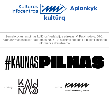
Aplankyk
kultūrą
Žurnalo „Kaunas pilnas kultūros“ redakcijos adresas: V. Putvinskio g. 56-1,
Kaunas © Visos teisės saugomos 2026. Be sutikimo kopijuoti ir platinti tinklapio
informaciją draudžiama.
#KAUNAS
PILNAS
Globoja:
Leidžia: