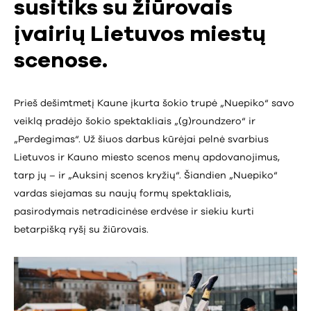
susitiks su žiūrovais
įvairių Lietuvos miestų
scenose.
Prieš dešimtmetį Kaune įkurta šokio trupė „Nuepiko“ savo
veiklą pradėjo šokio spektakliais „(g)roundzero“ ir
„Perdegimas“. Už šiuos darbus kūrėjai pelnė svarbius
Lietuvos ir Kauno miesto scenos menų apdovanojimus,
tarp jų – ir „Auksinį scenos kryžių“. Šiandien „Nuepiko“
vardas siejamas su naujų formų spektakliais,
pasirodymais netradicinėse erdvėse ir siekiu kurti
betarpišką ryšį su žiūrovais.