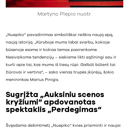
Martyno Plepio nuotr.
„Nuepiko“ pavadinimas simboliškai reiškia naują epą,
naują istoriją. „Kūryboje mums labai svarbu, kokioje
būsenoje esame ir kokias temas pasirenkame.
Nesivaikome tendencijų – siekiame likti sąžiningi sau ir
kurti apie tai, kas mums iš tiesų rūpi. Galbūt būtent tai
žiūrovai ir vertina“, – sako vienas trupės įkūrėjų, šokio
menininkas Marius Pinigis.
Sugrįžta „Auksiniu scenos
kryžiumi“ apdovanotas
spektaklis „Perdegimas“
Švęsdama dešimtmetį „Nuepiko“ kvies prisiminti ir naujai