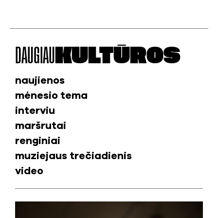
DAUGIAU
KULTŪROS
naujienos
mėnesio tema
interviu
maršrutai
renginiai
muziejaus trečiadienis
video