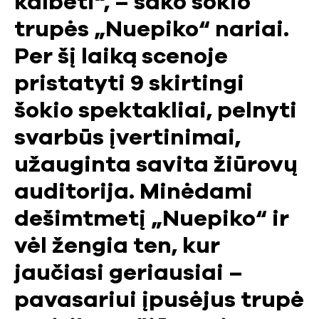
kalbėti“, – sako šokio
trupės „Nuepiko“ nariai.
Per šį laiką scenoje
pristatyti 9 skirtingi
šokio spektakliai, pelnyti
svarbūs įvertinimai,
užauginta savita žiūrovų
auditorija. Minėdami
dešimtmetį „Nuepiko“ ir
vėl žengia ten, kur
jaučiasi geriausiai –
pavasariui įpusėjus trupė