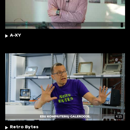
A-XY
4:15
Retro Bytes