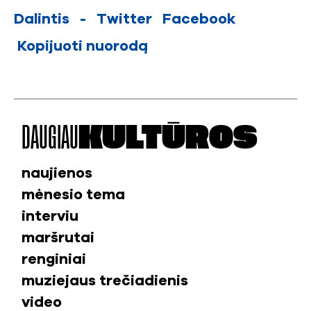
Dalintis
-
Twitter
Facebook
Kopijuoti nuorodą
DAUGIAU
KULTŪROS
naujienos
mėnesio tema
interviu
maršrutai
renginiai
muziejaus trečiadienis
video