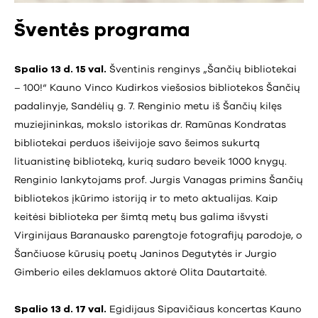
Šventės programa
Spalio 13 d. 15 val.
Šventinis renginys „Šančių bibliotekai
– 100!“ Kauno Vinco Kudirkos viešosios bibliotekos Šančių
padalinyje, Sandėlių g. 7. Renginio metu iš Šančių kilęs
muziejininkas, mokslo istorikas dr. Ramūnas Kondratas
bibliotekai perduos išeivijoje savo šeimos sukurtą
lituanistinę biblioteką, kurią sudaro beveik 1000 knygų.
Renginio lankytojams prof. Jurgis Vanagas primins Šančių
bibliotekos įkūrimo istoriją ir to meto aktualijas. Kaip
keitėsi biblioteka per šimtą metų bus galima išvysti
Virginijaus Baranausko parengtoje fotografijų parodoje, o
Šančiuose kūrusių poetų Janinos Degutytės ir Jurgio
Gimberio eiles deklamuos aktorė Olita Dautartaitė.
Spalio 13 d. 17 val.
Egidijaus Sipavičiaus koncertas Kauno