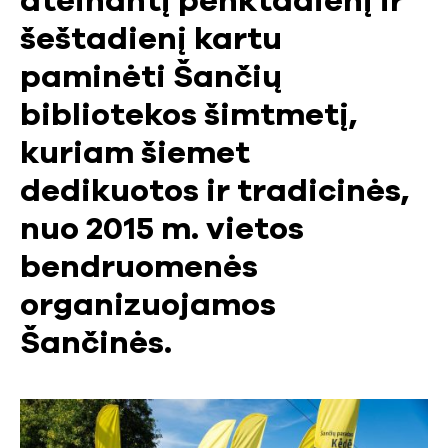
ateinantį penktadienį ir
šeštadienį kartu
paminėti Šančių
bibliotekos šimtmetį,
kuriam šiemet
dedikuotos ir tradicinės,
nuo 2015 m. vietos
bendruomenės
organizuojamos
Šančinės.