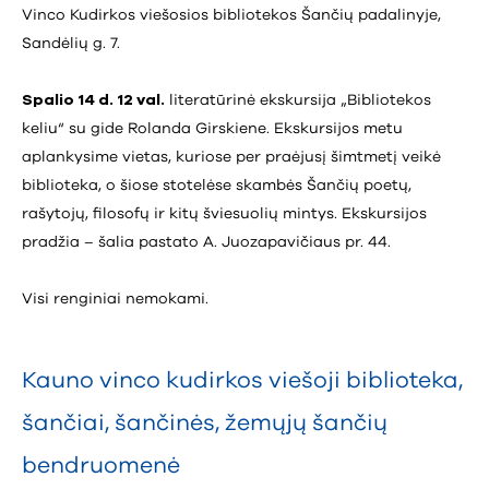
Vinco Kudirkos viešosios bibliotekos Šančių padalinyje,
Sandėlių g. 7.
Spalio 14 d. 12 val.
literatūrinė ekskursija „Bibliotekos
keliu“ su gide Rolanda Girskiene. Ekskursijos metu
aplankysime vietas, kuriose per praėjusį šimtmetį veikė
biblioteka, o šiose stotelėse skambės Šančių poetų,
rašytojų, filosofų ir kitų šviesuolių mintys. Ekskursijos
pradžia – šalia pastato A. Juozapavičiaus pr. 44.
Visi renginiai nemokami.
Kauno vinco kudirkos viešoji biblioteka
,
šančiai
,
šančinės
,
žemųjų šančių
bendruomenė