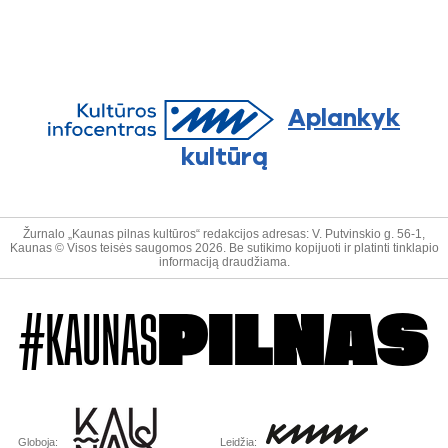
Aplankyk
kultūrą
Žurnalo „Kaunas pilnas kultūros“ redakcijos adresas: V. Putvinskio g. 56-1,
Kaunas © Visos teisės saugomos 2026. Be sutikimo kopijuoti ir platinti tinklapio
informaciją draudžiama.
#KAUNAS
PILNAS
Globoja:
Leidžia: