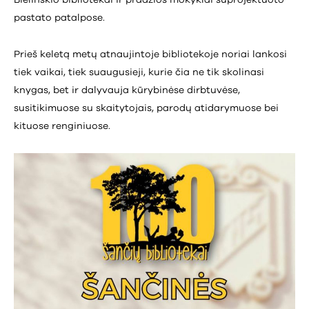
Bielinskio bibliotekai ir pradžios mokyklai suprojektuoto
pastato patalpose.
Prieš keletą metų atnaujintoje bibliotekoje noriai lankosi
tiek vaikai, tiek suaugusieji, kurie čia ne tik skolinasi
knygas, bet ir dalyvauja kūrybinėse dirbtuvėse,
susitikimuose su skaitytojais, parodų atidarymuose bei
kituose renginiuose.