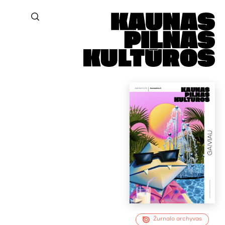
Žurnalo archyvas