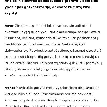
Ar šios iniciatyvos padės sužinoti įdomybių apie šios
ypatingos gatvės istoriją, ar esate numatę kitą
kryptį?
Asta
: Žinojimas gali būti labai įvairus. Jis gali ateiti
skaitant knygą ar dalyvaujant ekskursijoje, bet gali ateiti
ir kuriant, liečiant, kalbantis su kaimynu ar pasineriant į
meditatyvias kūrybines praktikas. Siekiame, kad
dalyvaujantys Putvinskio gatvės dienoje kasmet atrastų šį
tą naujo ne tik apie šią gatvę, bet ir apie savo santykį su
ja, jos erdve, istorija. Taip pat tą santykį ir kurtų. Įdomybių
tikrai galime pažadėti, o gatvės istoriją šiais metais
kviečiame patirti šiek tiek kitaip.
Agnė:
Putvinskio gatvės metu vyksiančiose dirbtuvėse ir
kituose kūrybiniuose užsiėmimuose norime pakviesti
žmones pagalvoti apie erdvių funkcijas, jų kaitos svarbą.
Iš patirties žinome, kad bankas gali tapti valgykla, o