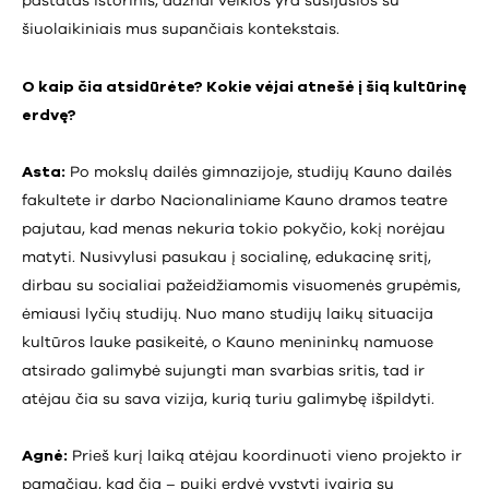
pastatas istorinis, dažnai veiklos yra susijusios su
šiuolaikiniais mus supančiais kontekstais.
O kaip čia atsidūrėte? Kokie vėjai atnešė į šią kultūrinę
erdvę?
Asta:
Po mokslų dailės gimnazijoje, studijų Kauno dailės
fakultete ir darbo Nacionaliniame Kauno dramos teatre
pajutau, kad menas nekuria tokio pokyčio, kokį norėjau
matyti. Nusivylusi pasukau į socialinę, edukacinę sritį,
dirbau su socialiai pažeidžiamomis visuomenės grupėmis,
ėmiausi lyčių studijų. Nuo mano studijų laikų situacija
kultūros lauke pasikeitė, o Kauno menininkų namuose
atsirado galimybė sujungti man svarbias sritis, tad ir
atėjau čia su sava vizija, kurią turiu galimybę išpildyti.
Agnė:
Prieš kurį laiką atėjau koordinuoti vieno projekto ir
pamačiau, kad čia – puiki erdvė vystyti įvairią su