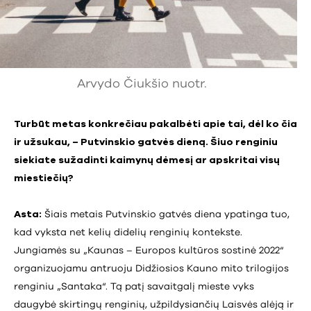
Arvydo Čiukšio nuotr.
Turbūt metas konkrečiau pakalbėti apie tai, dėl ko čia
ir užsukau, – Putvinskio gatvės dieną. Šiuo renginiu
siekiate sužadinti kaimynų dėmesį ar apskritai visų
miestiečių?
Asta:
Šiais metais Putvinskio gatvės diena ypatinga tuo,
kad vyksta net kelių didelių renginių kontekste.
Jungiamės su „Kaunas – Europos kultūros sostinė 2022“
organizuojamu antruoju Didžiosios Kauno mito trilogijos
renginiu „Santaka“. Tą patį savaitgalį mieste vyks
daugybė skirtingų renginių, užpildysiančių Laisvės alėją ir