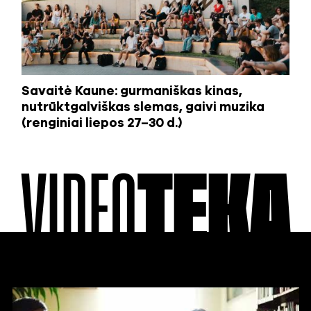
Savaitė Kaune: gurmaniškas kinas,
nutrūktgalviškas slemas, gaivi muzika
(renginiai liepos 27–30 d.)
VIDEO
TEKA