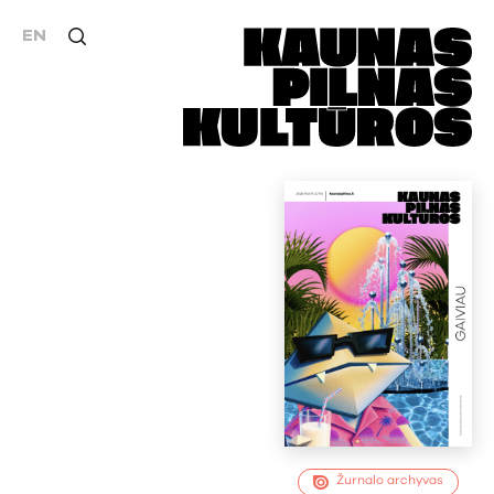
EN
Žurnalo archyvas