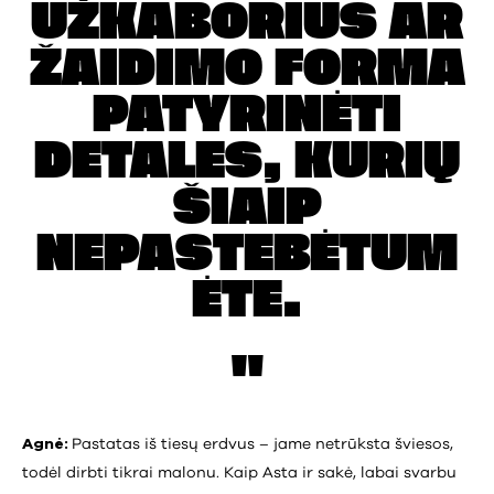
UŽKABORIUS
AR
ŽAIDIMO FORMA
PATYRINĖTI
DETALES,
KURIŲ
ŠIAIP
NEPASTEBĖTUM
ĖTE.
Agnė:
Pastatas iš tiesų erdvus – jame netrūksta šviesos,
todėl dirbti tikrai malonu. Kaip Asta ir sakė, labai svarbu