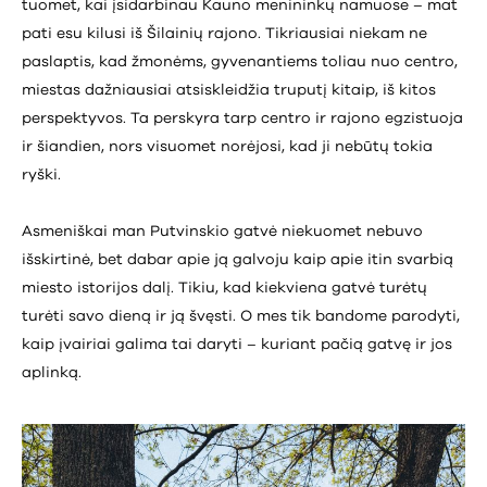
tuomet, kai įsidarbinau Kauno menininkų namuose – mat
pati esu kilusi iš Šilainių rajono. Tikriausiai niekam ne
paslaptis, kad žmonėms, gyvenantiems toliau nuo centro,
miestas dažniausiai atsiskleidžia truputį kitaip, iš kitos
perspektyvos. Ta perskyra tarp centro ir rajono egzistuoja
ir šiandien, nors visuomet norėjosi, kad ji nebūtų tokia
ryški.
Asmeniškai man Putvinskio gatvė niekuomet nebuvo
išskirtinė, bet dabar apie ją galvoju kaip apie itin svarbią
miesto istorijos dalį. Tikiu, kad kiekviena gatvė turėtų
turėti savo dieną ir ją švęsti. O mes tik bandome parodyti,
kaip įvairiai galima tai daryti – kuriant pačią gatvę ir jos
aplinką.