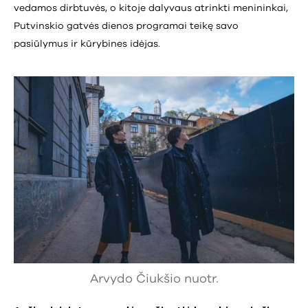
vedamos dirbtuvės, o kitoje dalyvaus atrinkti menininkai,
Putvinskio gatvės dienos programai teikę savo
pasiūlymus ir kūrybines idėjas.
Arvydo Čiukšio nuotr.