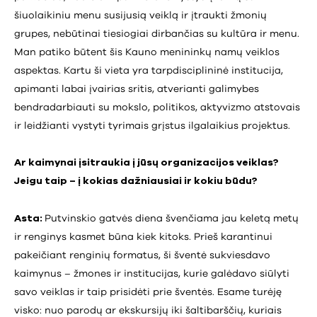
šiuolaikiniu menu susijusią veiklą ir įtraukti žmonių
grupes, nebūtinai tiesiogiai dirbančias su kultūra ir menu.
Man patiko būtent šis Kauno menininkų namų veiklos
aspektas. Kartu ši vieta yra tarpdisciplininė institucija,
apimanti labai įvairias sritis, atverianti galimybes
bendradarbiauti su mokslo, politikos, aktyvizmo atstovais
ir leidžianti vystyti tyrimais grįstus ilgalaikius projektus.
Ar kaimynai įsitraukia į jūsų organizacijos veiklas?
Jeigu taip – į kokias dažniausiai ir kokiu būdu?
Asta:
Putvinskio gatvės diena švenčiama jau keletą metų
ir renginys kasmet būna kiek kitoks. Prieš karantinui
pakeičiant renginių formatus, ši šventė sukviesdavo
kaimynus – žmones ir institucijas, kurie galėdavo siūlyti
savo veiklas ir taip prisidėti prie šventės. Esame turėję
visko: nuo parodų ar ekskursijų iki šaltibarščių, kuriais