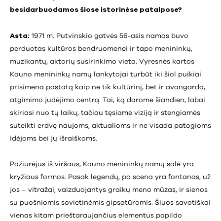
besidarbuodamos šiose istorinėse patalpose?
Asta:
1971 m. Putvinskio gatvės 56-asis namas buvo
perduotas kultūros bendruomenei ir tapo menininkų,
muzikantų, aktorių susirinkimo vieta. Vyresnės kartos
Kauno menininkų namų lankytojai turbūt iki šiol puikiai
prisimena pastatą kaip ne tik kultūrinį, bet ir avangardo,
atgimimo judėjimo centrą. Tai, ką darome šiandien, labai
skiriasi nuo tų laikų, tačiau tęsiame viziją ir stengiamės
suteikti erdvę naujoms, aktualioms ir ne visada patogioms
idėjoms bei jų išraiškoms.
Pažiūrėjus iš viršaus, Kauno menininkų namų salė yra
kryžiaus formos. Pasak legendų, po scena yra fontanas, už
jos – vitražai, vaizduojantys graikų meno mūzas, ir sienos
su puošniomis sovietinėmis gipsatūromis. Šiuos savotiškai
vienas kitam prieštaraujančius elementus papildo