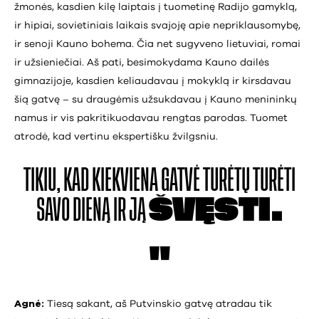
žmonės, kasdien kilę laiptais į tuometinę Radijo gamyklą,
ir hipiai, sovietiniais laikais svajoję apie nepriklausomybę,
ir senoji Kauno bohema. Čia net sugyveno lietuviai, romai
ir užsieniečiai. Aš pati, besimokydama Kauno dailės
gimnazijoje, kasdien keliaudavau į mokyklą ir kirsdavau
šią gatvę – su draugėmis užsukdavau į Kauno menininkų
namus ir vis pakritikuodavau rengtas parodas. Tuomet
atrodė, kad vertinu ekspertišku žvilgsniu.
TIKIU, KAD KIEKVIENA
GATVĖ TURĖTŲ TURĖTI
SAVO DIENĄ IR JĄ
ŠVĘSTI.
Agnė:
Tiesą sakant, aš Putvinskio gatvę atradau tik