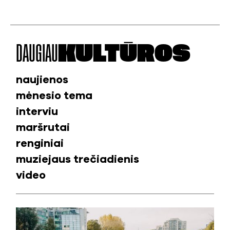
DAUGIAU
KULTŪROS
naujienos
mėnesio tema
interviu
maršrutai
renginiai
muziejaus trečiadienis
video