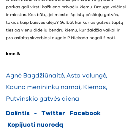
parkas gali virsti kažkieno privačiu kiemu. Drauge keičiasi
ir miestas. Kas būtų, jei mieste išplistų pėsčiųjų gatvės,
tokios kaip Laisvės alėja? Galbūt kai kurios gatvės taptų
tiesiog vienu dideliu bendru kiemu, kur žaidžia vaikai ir
pro asfaltą skverbiasi augalai? Niekada negali žinoti.
kmn.lt
Agnė Bagdžiūnaitė
,
Asta volungė
,
Kauno menininkų namai
,
Kiemas
,
Putvinskio gatvės diena
Dalintis
-
Twitter
Facebook
Kopijuoti nuorodą