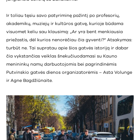
Ir toliau tęsiu savo patyriminę pažintį po profesorių,
akademikų, muziejų ir kultūros gatvę, kurioje būdama
visuomet keliu sau klausimą: „Ar yra bent menkiausia
priežastis, dėl kurios nenorėčiau čia gyventi?“ Atsakymas:
turbūt ne. Tai supratau apie šios gatvės istoriją ir dabar
čia vykstančias veiklas šnekučiuodamasi su Kauno
menininkų namų darbuotojomis bei pagrindinėmis
Putvinskio gatvės dienos organizatorėmis – Asta Volunge
ir Agne Bagdžiūnaite.