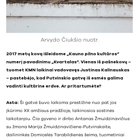
Arvydo Čiukšio nuotr.
2017 metų kovą išleidome „Kauno pilno kultūros“
numerį pavadinimu „Kvartalas“. Vienas iš pašnekovų –
tuomet KMN laikinai vadovavęs Justinas Kalinauskas
– pastebėjo, kad Putvinskio gatvę iš esmės galima
vadinti kultūrine erdve. Ar pritartumėte?
Asta:
Ši gatvė buvo laikoma prestižine nuo pat jos
įkūrimo XX amžiaus pradžioje, laikinosios sostinės
laikotarpiu. Čia gyveno ir dirbo Antanas Žmuidzinavičius
su žmona Marija Žmuidzinavičiene-Putvinskaite,
dailininkės Domicelės Tarabildienės šeima, tuometiniai