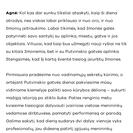
Agnė:
Kol kas dar sunku tiksliai atsakyti, kaip ši diena
atrodys, nes viskas labai priklauso ir nuo oro, ir nuo
žmonių įsitraukimo. Labai tikimės, kad žmonės galės
patyrinėti savo santykį su aplinka, miestu, gatve ir jos
objektais. Viliuosi, kad taip bus užmegzti nauji ryšiai ne tik
su kitais žmonėmis, bet ir su Putvinskio gatvės aplinka.
Stengsimės, kad šį kartą šventė tiesiog įsiurbtų žmones.
Pirmiausia pradėsime nuo vadinamųjų sekretų kūrimo, o
artėjant Putvinskio gatvės dienai pakviesime mūsų
vidiniame kiemelyje palikti savo kūrybos dėlionę – sukurti
mažąją istoriją po stiklo šuke. Paties renginio metu
kviesime tiesiogiai dalyvauti įvairiose vietose menininkų
vedamose dirbtuvėse, pamatyti performansą ar parodą.
Galima sakyti, kad dieną sudarys dvi dalys: vienoje vyks
profesionalių, jau didesnę patirtį įgijusių menininkų