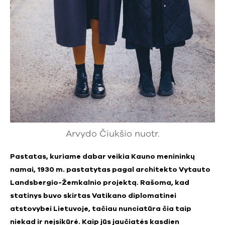
Arvydo Čiukšio nuotr.
Pastatas, kuriame dabar veikia Kauno menininkų
namai, 1930 m. pastatytas pagal architekto Vytauto
Landsbergio-Žemkalnio projektą. Rašoma, kad
statinys buvo skirtas Vatikano diplomatinei
atstovybei Lietuvoje, tačiau nunciatūra čia taip
niekad ir neįsikūrė. Kaip jūs jaučiatės kasdien