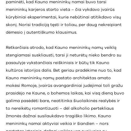
paminėti, kad Kauno menininkų namai buvo tarsi
menininkų karjeros starto vieta – čia vykdavo įvairūs
kūrybiniai eksperimentai, kurie nebūtinai atitikdavo visų
skonį. Norisi tradiciją tęsti ir toliau, per daug nekreipiant
dėmesio į autentiškumo klausimus.
Retkarčiais atrodo, kad Kauno menininkų namų veiklą
stengiamasi suskliausti, tarsi ji neturėtų nieko bendro su
pasaulyje vykstančiais reiškiniais ir būtų tik Kauno
kultūros istorijos dalis. Bet geriau pradėkime nuo to, kad
Kauno menininkų namų pastato architektas amato
mokėsi Romoje, įvairūs avangardiniai judėjimai toli gražu
prasidėjo ne Kaune, o bohemos laikas, kai visą dieną buvo
galima pasėdėti bare, neatitinka šiuolaikinės realybės ir
to nereikėtų romantizuoti – dėl alkoholio pertekliaus
žmonės dažnai susilaukdavo tragiško likimo. Kauno
menininkų namai aktyviai veikia ir šiandien – nors