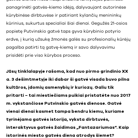
panagrinėti gatvės-kiemo idėją, dalyvaujant autorinėse
kūrybinėse dirbtuvėse ir patiriant kylančių menininkų
kūrinius, sukurtus specialiai šiai dienai. Gegužės 21-osios
popietę Putvinskio gatvė taps gyva kūrybinio potyrio
erdve, į kurią užsukę žmonės galės su profesionalių kūrėjų
pagalba patirti tą gatvę-kiemą ir savo dalyvavimu
prisidėti prie viso kūrybos proceso.
Jūsų tinklalapyje rašoma, kad nuo pirmo grindinio XX
a. 3 dešimtmetyje iki dabar ši gatvė visada buvo pilna
kultūros, įdomių asmenybių ir kuriozų. Galiu tik
pritarti – tai miestiečiams puikiai pristatėte nuo 2017
m. vykstančiose Putvinskio gatvės dienose. Gatvė
vienai dienai kasmet tampa bendru kiemu, kuriame
tyrinėjama gatvės istorija, vyksta dirbtuvės,
interaktyvus gatvės žaidimas „Fantazariumas“. Kaip
istorinės miesto gatvės diena atrodys šiemet?