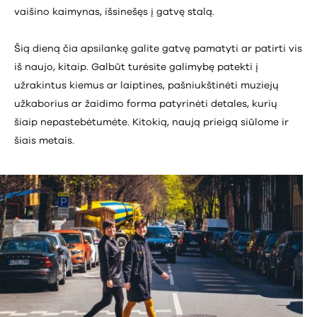
vaišino kaimynas, išsinešęs į gatvę stalą.
Šią dieną čia apsilankę galite gatvę pamatyti ar patirti vis
iš naujo, kitaip. Galbūt turėsite galimybę patekti į
užrakintus kiemus ar laiptines, pašniukštinėti muziejų
užkaborius ar žaidimo forma patyrinėti detales, kurių
šiaip nepastebėtumėte. Kitokią, naują prieigą siūlome ir
šiais metais.