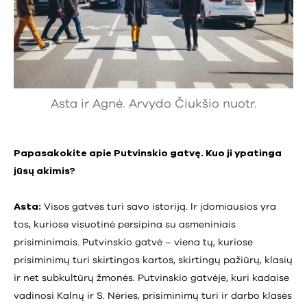
Asta ir Agnė. Arvydo Čiukšio nuotr.
Papasakokite apie Putvinskio gatvę. Kuo ji ypatinga
jūsų akimis?
Asta:
Visos gatvės turi savo istoriją. Ir įdomiausios yra
tos, kuriose visuotinė persipina su asmeniniais
prisiminimais. Putvinskio gatvė – viena tų, kuriose
prisiminimų turi skirtingos kartos, skirtingų pažiūrų, klasių
ir net subkultūrų žmonės. Putvinskio gatvėje, kuri kadaise
vadinosi Kalnų ir S. Nėries, prisiminimų turi ir darbo klasės