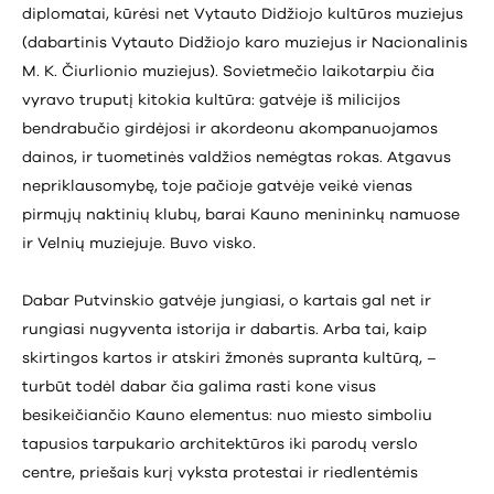
diplomatai, kūrėsi net Vytauto Didžiojo kultūros muziejus
(dabartinis Vytauto Didžiojo karo muziejus ir Nacionalinis
M. K. Čiurlionio muziejus). Sovietmečio laikotarpiu čia
vyravo truputį kitokia kultūra: gatvėje iš milicijos
bendrabučio girdėjosi ir akordeonu akompanuojamos
dainos, ir tuometinės valdžios nemėgtas rokas. Atgavus
nepriklausomybę, toje pačioje gatvėje veikė vienas
pirmųjų naktinių klubų, barai Kauno menininkų namuose
ir Velnių muziejuje. Buvo visko.
Dabar Putvinskio gatvėje jungiasi, o kartais gal net ir
rungiasi nugyventa istorija ir dabartis. Arba tai, kaip
skirtingos kartos ir atskiri žmonės supranta kultūrą, –
turbūt todėl dabar čia galima rasti kone visus
besikeičiančio Kauno elementus: nuo miesto simboliu
tapusios tarpukario architektūros iki parodų verslo
centre, priešais kurį vyksta protestai ir riedlentėmis