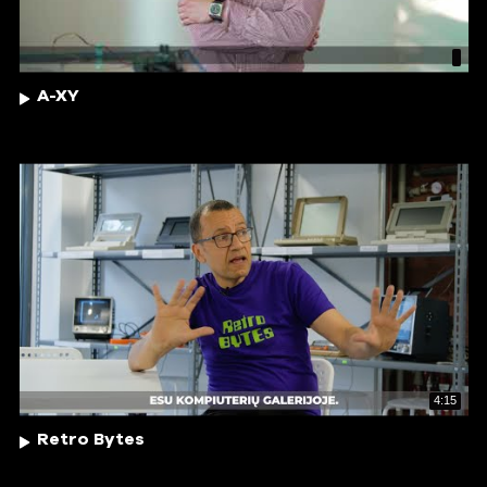
A-XY
4:15
Retro Bytes