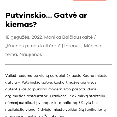
Putvinskio… Gatvė ar
kiemas?
18 gegužės, 2022, Monika Balčiauskaitė /
„Kaunas pilnas kultūros“ |
Interviu
,
Mėnesio
tema
,
Naujienos
Vaikštinėdama po vieną europietiškiausių Kauno miesto
gatvių – Putvinskio gatvę, kaskart nužvelgiu visas
autentiškas tarpukario modernizmo pastatų duris,
atgimusias restauratorių rankose, ir akimirką stabteliu
dėmesį sutelkusi į vieną ar kitą balkoną. Užkylu bei
nusileidžiu vienu iš dviejų mieste veikiančių funikulierių,
jungiančiu centrą su Žaliakalniu.