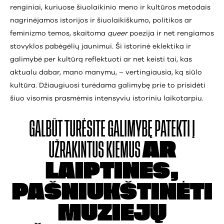
renginiai, kuriuose šiuolaikinio meno ir kultūros metodais
nagrinėjamos istorijos ir šiuolaikiškumo, politikos ar
feminizmo temos, skaitoma
queer
poezija ir net rengiamos
stovyklos pabėgėlių jaunimui. Ši istorinė eklektika ir
galimybė per kultūrą reflektuoti ar net keisti tai, kas
aktualu dabar, mano manymu, – vertingiausia, ką siūlo
kultūra. Džiaugiuosi turėdama galimybę prie to prisidėti
šiuo visomis prasmėmis intensyviu istoriniu laikotarpiu.
GALBŪT TURĖSITE
GALIMYBĘ PATEKTI Į
UŽRAKINTUS KIEMUS
AR
LAIPTINES,
PAŠNIUKŠTINĖTI
MUZIEJŲ