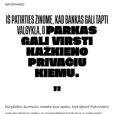
senamiestį.
IŠ PATIRTIES ŽINOME,
KAD BANKAS GALI
TAPTI
VALGYKLA, O
PARKAS
GALI VIRSTI
KAŽKIENO
PRIVAČIU
KIEMU.
Kūrybiško šurmulio mieste bus apstu, tad šįkart Putvinskio
gatvės dienos metu nusprendėme lankytojus pakviesti