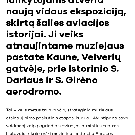
lankytojams atveria
naują vidaus ekspoziciją,
skirtą šalies aviacijos
istorijai. Ji veiks
atnaujintame muziejaus
pastate Kaune, Veiverių
gatvėje, prie istorinio S.
Dariaus ir S. Girėno
aerodromo.
Tai – kelis metus trunkančio, strateginio muziejaus
atsinaujinimo paskutinis etapas, kuriuo LAM stiprina savo
vaidmenį kaip pagrindinis aviacijos atminties centras
Lietuvoje ir kaip ryški muziejinė institucija Europos