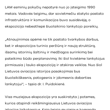
LAM esminių pokyčių nepatyrė nuo jo įsteigimo 1990
metais. Vadovės teigimu, dar sovietmečiu statyto pastato
infrastruktūra ir komunikacijos buvo susidėvėję, o
ekspozicija nebeatliepė šiuolaikinio lankytojo poreikių.
„Atnaujinimas apėmė ne tik pastato tvarkybos darbus,
bet ir ekspozicijos turinio peržiūrą ir naują struktūrą,
išsamų istorinių šaltinių ir medžiagos surinkimą bei
pateikimo būdo perplanavimą. Iki šiol kvietėme lankytojus
pirmiausia į lauko ekspoziciją ir atskiras veiklas. Nuo šiol
Lietuvos aviacijos istorijos pasakojimas bus
šiuolaikiškesnis, patogesnis ir įdomesnis dabarties
lankytojui“, – tęsia dr. I. Puidokienė.
Visa muziejaus ekspozicija yra suskirstyta į potemes,
kurios atspindi reikšmingiausius Lietuvos aviacijos
istorijos laikotarpius. Kaip teigia muziejaus komanda,