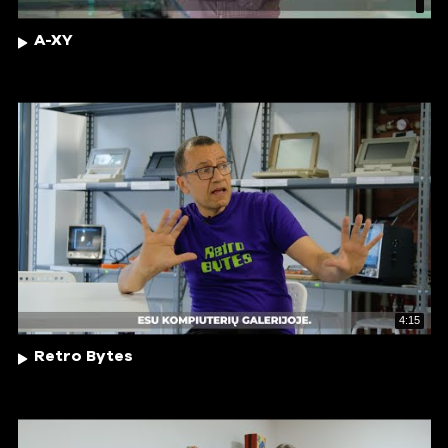
A-XY
4:15
Retro Bytes