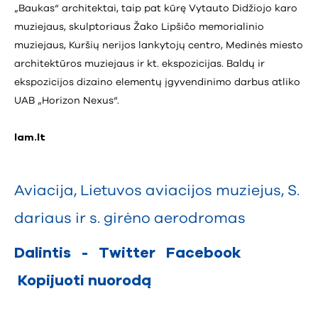
„Baukas“ architektai, taip pat kūrę Vytauto Didžiojo karo
muziejaus, skulptoriaus Žako Lipšičo memorialinio
muziejaus, Kuršių nerijos lankytojų centro, Medinės miesto
architektūros muziejaus ir kt. ekspozicijas. Baldų ir
ekspozicijos dizaino elementų įgyvendinimo darbus atliko
UAB „Horizon Nexus“.
lam.lt
Aviacija
,
Lietuvos aviacijos muziejus
,
S.
dariaus ir s. girėno aerodromas
Dalintis
-
Twitter
Facebook
Kopijuoti nuorodą