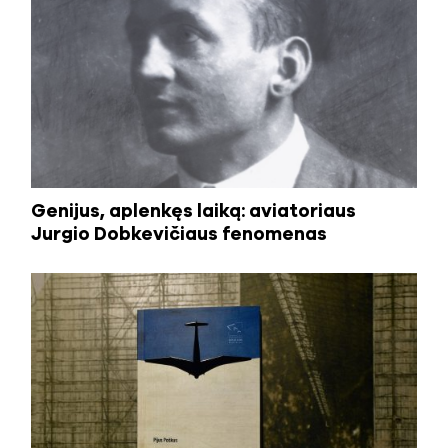
Genijus, aplenkęs laiką: aviatoriaus
Jurgio Dobkevičiaus fenomenas