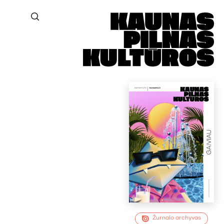
Žurnalo archyvas