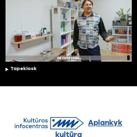
Tapekiosk
Aplankyk
kultūrą