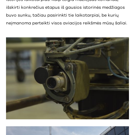
išskirti konkrečius etapus iš gausios istorinės medžiagos
buvo sunku, tačiau pasirinkti tie laikotarpiai, be kurių
neįmanoma perteikti visos aviacijos reikšmės mūsų šaliai.