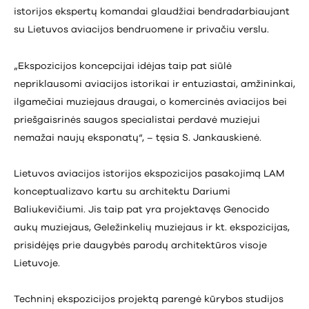
istorijos ekspertų komandai glaudžiai bendradarbiaujant
su Lietuvos aviacijos bendruomene ir privačiu verslu.
„Ekspozicijos koncepcijai idėjas taip pat siūlė
nepriklausomi aviacijos istorikai ir entuziastai, amžininkai,
ilgamečiai muziejaus draugai, o komercinės aviacijos bei
priešgaisrinės saugos specialistai perdavė muziejui
nemažai naujų eksponatų“, – tęsia S. Jankauskienė.
Lietuvos aviacijos istorijos ekspozicijos pasakojimą LAM
konceptualizavo kartu su architektu Dariumi
Baliukevičiumi. Jis taip pat yra projektavęs Genocido
aukų muziejaus, Geležinkelių muziejaus ir kt. ekspozicijas,
prisidėjęs prie daugybės parodų architektūros visoje
Lietuvoje.
Techninį ekspozicijos projektą parengė kūrybos studijos