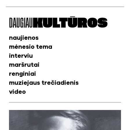
DAUGIAU
KULTŪROS
naujienos
mėnesio tema
interviu
maršrutai
renginiai
muziejaus trečiadienis
video