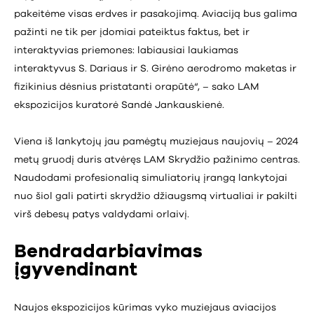
pakeitėme visas erdves ir pasakojimą. Aviaciją bus galima
pažinti ne tik per įdomiai pateiktus faktus, bet ir
interaktyvias priemones: labiausiai laukiamas
interaktyvus S. Dariaus ir S. Girėno aerodromo maketas ir
fizikinius dėsnius pristatanti orapūtė“, – sako LAM
ekspozicijos kuratorė Sandė Jankauskienė.
Viena iš lankytojų jau pamėgtų muziejaus naujovių – 2024
metų gruodį duris atvėręs LAM Skrydžio pažinimo centras.
Naudodami profesionalią simuliatorių įrangą lankytojai
nuo šiol gali patirti skrydžio džiaugsmą virtualiai ir pakilti
virš debesų patys valdydami orlaivį.
Bendradarbiavimas
įgyvendinant
Naujos ekspozicijos kūrimas vyko muziejaus aviacijos