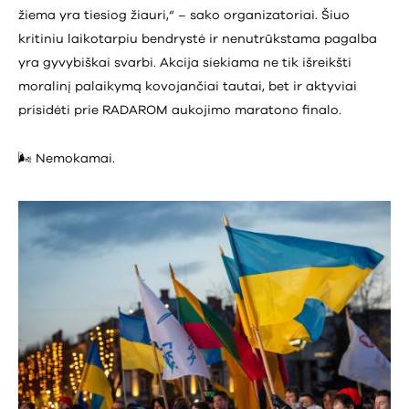
žiema yra tiesiog žiauri,“ – sako organizatoriai. Šiuo
kritiniu laikotarpiu bendrystė ir nenutrūkstama pagalba
yra gyvybiškai svarbi. Akcija siekiama ne tik išreikšti
moralinį palaikymą kovojančiai tautai, bet ir aktyviai
prisidėti prie RADAROM aukojimo maratono finalo.
🌬️ Nemokamai.