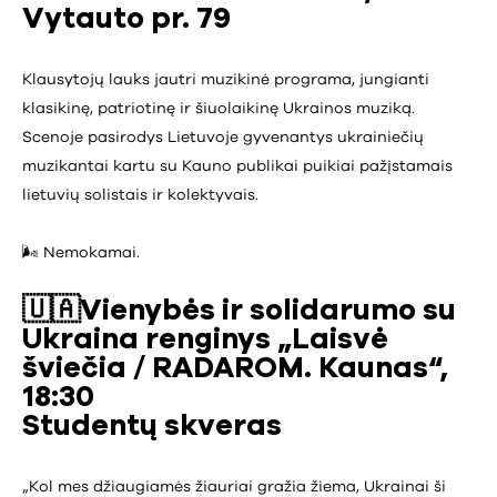
Vytauto pr. 79
Klausytojų lauks jautri muzikinė programa, jungianti
klasikinę, patriotinę ir šiuolaikinę Ukrainos muziką.
Scenoje pasirodys Lietuvoje gyvenantys ukrainiečių
muzikantai kartu su Kauno publikai puikiai pažįstamais
lietuvių solistais ir kolektyvais.
🌬️ Nemokamai.
🇺🇦
Vienybės ir solidarumo su
Ukraina renginys „Laisvė
šviečia / RADAROM. Kaunas“,
18:30
Studentų skveras
„Kol mes džiaugiamės žiauriai gražia žiema, Ukrainai ši