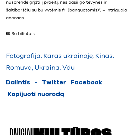
nusprendė grįžti į praeitį, nes pasiilgo tėvynės ir
šaltibarščių su bulvytėmis fri (banguotomis)“, – intriguoja
anonsas.
🎟️ Su bilietais.
Fotografija
,
Karas ukrainoje
,
Kinas
,
Romuva
,
Ukraina
,
Vdu
Dalintis
-
Twitter
Facebook
Kopijuoti nuorodą
DAUGIAU
KULTŪROS