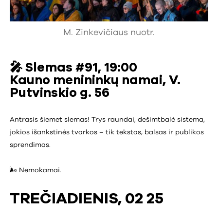
M. Zinkevičiaus nuotr.
🎤
Slemas #91, 19:00
Kauno menininkų namai, V.
Putvinskio g. 56
Antrasis šiemet slemas! Trys raundai, dešimtbalė sistema,
jokios išankstinės tvarkos – tik tekstas, balsas ir publikos
sprendimas.
🌬️ Nemokamai.
TREČIADIENIS, 02 25