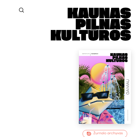
Žurnalo archyvas