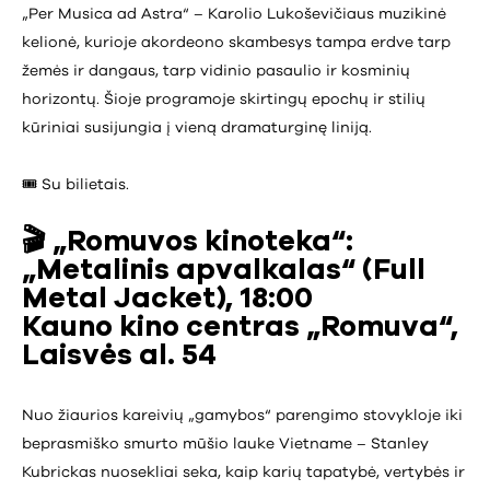
„Per Musica ad Astra“ – Karolio Lukoševičiaus muzikinė
kelionė, kurioje akordeono skambesys tampa erdve tarp
žemės ir dangaus, tarp vidinio pasaulio ir kosminių
horizontų. Šioje programoje skirtingų epochų ir stilių
kūriniai susijungia į vieną dramaturginę liniją.
🎟️ Su bilietais.
🎬
„Romuvos kinoteka“:
„Metalinis apvalkalas“ (Full
Metal Jacket), 18:00
Kauno kino centras „Romuva“,
Laisvės al. 54
Nuo žiaurios kareivių „gamybos“ parengimo stovykloje iki
beprasmiško smurto mūšio lauke Vietname – Stanley
Kubrickas nuosekliai seka, kaip karių tapatybė, vertybės ir