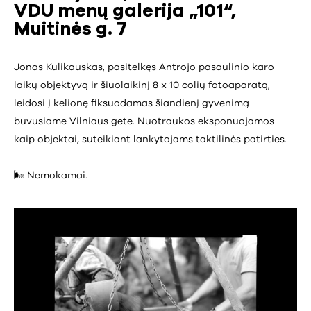
VDU menų galerija „101“,
Muitinės g. 7
Jonas Kulikauskas, pasitelkęs Antrojo pasaulinio karo
laikų objektyvą ir šiuolaikinį 8 x 10 colių fotoaparatą,
leidosi į kelionę fiksuodamas šiandienį gyvenimą
buvusiame Vilniaus gete. Nuotraukos eksponuojamos
kaip objektai, suteikiant lankytojams taktilinės patirties.
🌬️ Nemokamai.