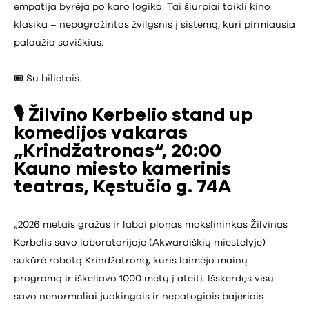
empatija byrėja po karo logika. Tai šiurpiai taikli kino
klasika – nepagražintas žvilgsnis į sistemą, kuri pirmiausia
palaužia saviškius.
🎟️ Su bilietais.
🎙️
Žilvino Kerbelio stand up
komedijos vakaras
„Krindžatronas“, 20:00
Kauno miesto kamerinis
teatras, Kęstučio g. 74A
„2026 metais gražus ir labai plonas mokslininkas Žilvinas
Kerbelis savo laboratorijoje (Akwardiškių miestelyje)
sukūrė robotą Krindžatroną, kuris laimėjo mainų
programą ir iškeliavo 1000 metų į ateitį. Išskerdęs visų
savo nenormaliai juokingais ir nepatogiais bajeriais