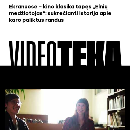
Ekranuose – kino klasika tapęs „Elnių
medžiotojas“: sukrečianti istorija apie
karo paliktus randus
VIDEO
TEKA