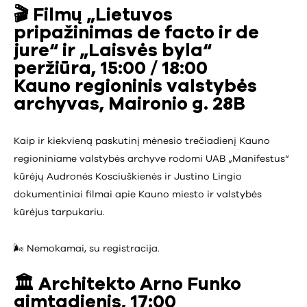
🎬
Filmų „Lietuvos
pripažinimas de facto ir de
jure“ ir „Laisvės byla“
peržiūra, 15:00 / 18:00
Kauno regioninis valstybės
archyvas, Maironio g. 28B
Kaip ir kiekvieną paskutinį mėnesio trečiadienį Kauno
regioniniame valstybės archyve rodomi UAB „Manifestus“
kūrėjų Audronės Kosciuškienės ir Justino Lingio
dokumentiniai filmai apie Kauno miesto ir valstybės
kūrėjus tarpukariu.
🌬️ Nemokamai, su registracija.
🏛️
Architekto Arno Funko
gimtadienis, 17:00