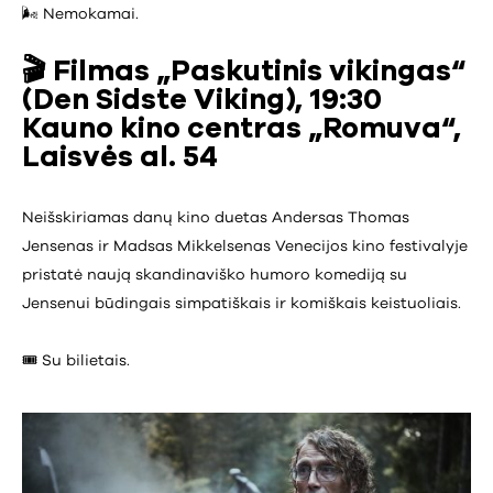
🌬️ Nemokamai.
🎬
Filmas „Paskutinis vikingas“
(Den Sidste Viking), 19:30
Kauno kino centras „Romuva“,
Laisvės al. 54
Neišskiriamas danų kino duetas Andersas Thomas
Jensenas ir Madsas Mikkelsenas Venecijos kino festivalyje
pristatė naują skandinaviško humoro komediją su
Jensenui būdingais simpatiškais ir komiškais keistuoliais.
🎟️ Su bilietais.