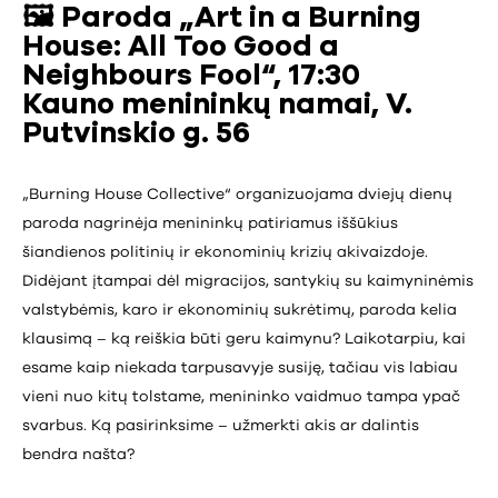
🖼️
Paroda „Art in a Burning
House: All Too Good a
Neighbours Fool“, 17:30
Kauno menininkų namai, V.
Putvinskio g. 56
„Burning House Collective“ organizuojama dviejų dienų
paroda nagrinėja menininkų patiriamus iššūkius
šiandienos politinių ir ekonominių krizių akivaizdoje.
Didėjant įtampai dėl migracijos, santykių su kaimyninėmis
valstybėmis, karo ir ekonominių sukrėtimų, paroda kelia
klausimą – ką reiškia būti geru kaimynu? Laikotarpiu, kai
esame kaip niekada tarpusavyje susiję, tačiau vis labiau
vieni nuo kitų tolstame, menininko vaidmuo tampa ypač
svarbus. Ką pasirinksime – užmerkti akis ar dalintis
bendra našta?