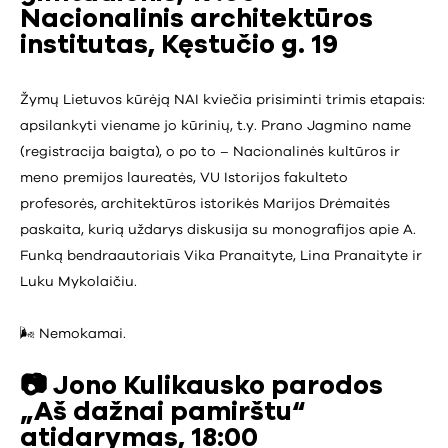
Nacionalinis architektūros
institutas, Kęstučio g. 19
Žymų Lietuvos kūrėją NAI kviečia prisiminti trimis etapais:
apsilankyti viename jo kūrinių, t.y. Prano Jagmino name
(registracija baigta), o po to – Nacionalinės kultūros ir
meno premijos laureatės, VU Istorijos fakulteto
profesorės, architektūros istorikės Marijos Drėmaitės
paskaita, kurią uždarys diskusija su monografijos apie A.
Funką bendraautoriais Vika Pranaityte, Lina Pranaityte ir
Luku Mykolaičiu.
🌬️ Nemokamai.
📷
Jono Kulikausko parodos
„Aš dažnai pamirštu“
atidarymas, 18:00