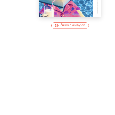
Žurnalo archyvas