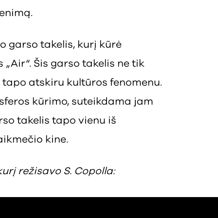
venimą.
 garso takelis, kurį kūrė
Air“. Šis garso takelis ne tik
ir tapo atskiru kultūros fenomenu.
osferos kūrimo, suteikdama jam
so takelis tapo vienu iš
laikmečio kine.
urį režisavo S. Copolla: