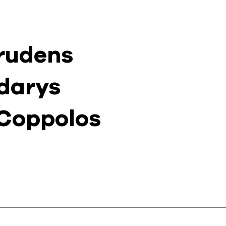
rudens
darys
 Coppolos