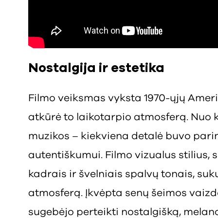
Nostalgija ir estetika
Filmo veiksmas vyksta 1970-ųjų Amerik
atkūrė to laikotarpio atmosferą. Nuo k
muzikos – kiekviena detalė buvo pari
autentiškumui. Filmo vizualus stilius, 
kadrais ir švelniais spalvų tonais, suku
atmosferą. Įkvėpta senų šeimos vaizd
sugebėjo perteikti nostalgišką, melan