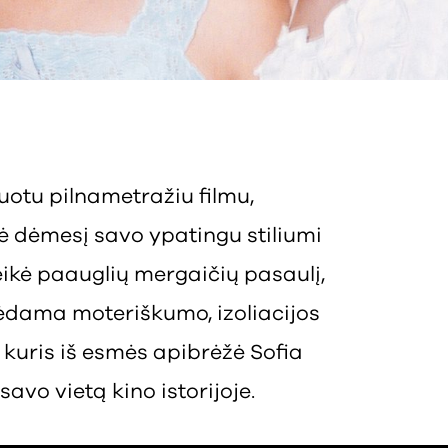
uotu pilnametražiu filmu,
ė dėmesį savo ypatingu stiliumi
eikė paauglių mergaičių pasaulį,
inėdama moteriškumo, izoliacijos
s, kuris iš esmės apibrėžė Sofia
savo vietą kino istorijoje.