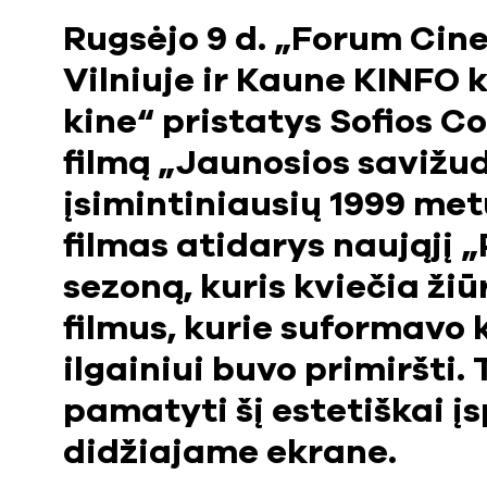
Rugsėjo 9 d. „Forum Cin
Vilniuje ir Kaune KINFO
kine“ pristatys Sofios C
filmą „Jaunosios savižud
įsimintiniausių 1999 met
filmas atidarys naująjį
sezoną, kuris kviečia žiū
filmus, kurie suformavo 
ilgainiui buvo primiršti.
pamatyti šį estetiškai į
didžiajame ekrane.