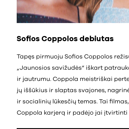
Sofios Coppolos debiutas
Tapęs pirmuoju Sofios Coppolos režis
„Jaunosios savižudės“ iškart patrauk
ir jautrumu. Coppola meistriškai pert
jų iššūkius ir slaptas svajones, nagr
ir socialinių lūkesčių temas. Tai filma
Coppola karjerą ir padėjo jai įtvirtinti 