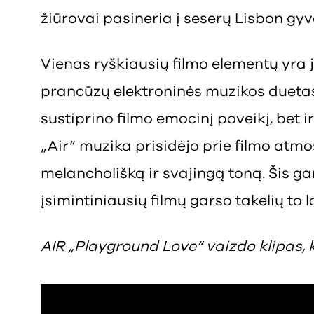
žiūrovai pasineria į seserų Lisbon gy
Vienas ryškiausių filmo elementų yra jo
prancūzų elektroninės muzikos duetas „
sustiprino filmo emocinį poveikį, bet 
„Air“ muzika prisidėjo prie filmo atm
melancholišką ir svajingą toną. Šis gar
įsimintiniausių filmų garso takelių to 
AIR „Playground Love“ vaizdo klipas, k