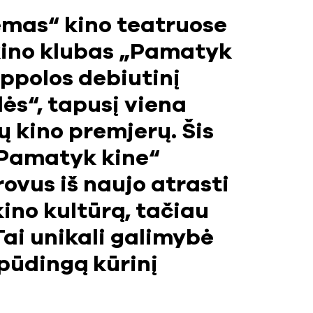
emas“ kino teatruose
 kino klubas „Pamatyk
oppolos debiutinį
ės“, tapusį viena
ų kino premjerų. Šis
 „Pamatyk kine“
rovus iš naujo atrasti
kino kultūrą, tačiau
 Tai unikali galimybė
spūdingą kūrinį