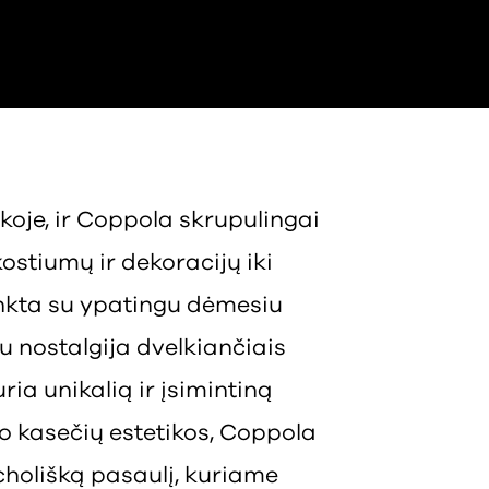
oje, ir Coppola skrupulingai
ostiumų ir dekoracijų iki
nkta su ypatingu dėmesiu
su nostalgija dvelkiančiais
ria unikalią ir įsimintiną
o kasečių estetikos, Coppola
cholišką pasaulį, kuriame