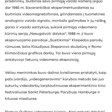
pradininkų. Gulbinas savo pirmąją̨ vaizdo kamerą įsigijo
dar 1985 m. Savarankiškai eksperimentuodamas su
buitiniais videomagnetofonais, gilindamasis į tuometines
analoginio vaizdo signalo, montažo galimybes ir jų raišką̨,
garso ir vaizdo santykius, sukūrė̇ pirmąją videomeno
kūrinių seriją „Nesugalvoti dalykai“. 1988 m. ji buvo
eksponuojama parodoje „Susitikimai“ Klaipėdos parodų
rūmuose, šalia Klaudijaus Stepanovo skulptūrų̨ ir Romo
Klimavičiaus grafikos darbų. Tai buvo viena pirmųjų̨
ankstyvojo lietuvių videomeno ekspozicijų̨.
Vėliau menininkas buvo dažnai kviečiamas pristatyti, kaip
pats įvardijo, „videogeneravimo“ kūrybos metodo bei juo
sukurtų videodarbų tarptautiniuose eksperimentinio kino
festivaliuose Sankt Peterburge, Paryžiuje, Hamburge ir
kituose miestuose.
Pirmųjų̨ Gulbino videomeno kūrinių̨ „Nesugalvoti dalykai”