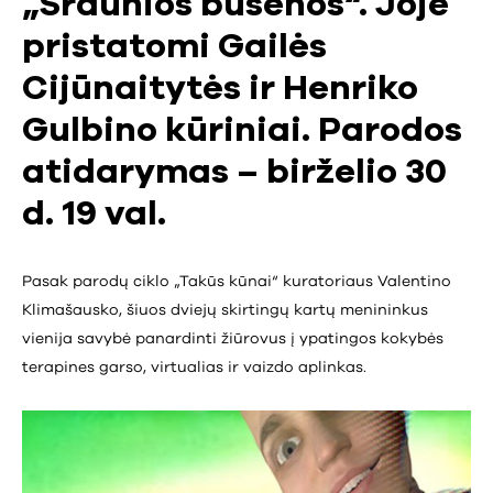
„Sraunios būsenos“. Joje
pristatomi Gailės
Cijūnaitytės ir Henriko
Gulbino kūriniai. Parodos
atidarymas – birželio 30
d. 19 val.
Pasak parodų ciklo „Takūs kūnai“ kuratoriaus Valentino
Klimašausko, šiuos dviejų skirtingų kartų menininkus
vienija savybė panardinti žiūrovus į ypatingos kokybės
terapines garso, virtualias ir vaizdo aplinkas.