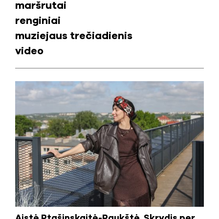
maršrutai
renginiai
muziejaus trečiadienis
video
Aistė Ptašinskaitė-Paukštė. Skrydis per