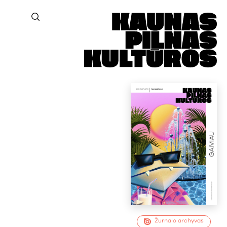
Žurnalo archyvas