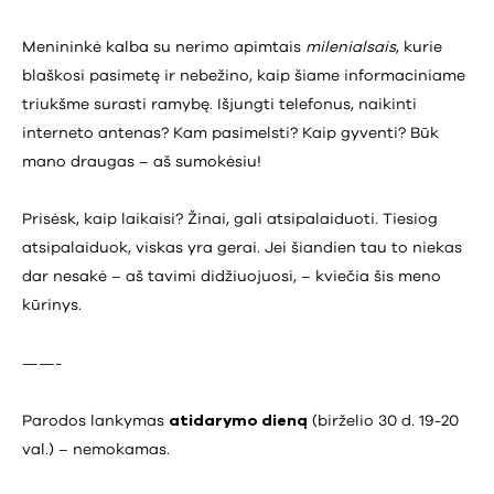
Menininkė kalba su nerimo apimtais
milenialsais
, kurie
blaškosi pasimetę ir nebežino, kaip šiame informaciniame
triukšme surasti ramybę. Išjungti telefonus, naikinti
interneto antenas? Kam pasimelsti? Kaip gyventi? Būk
mano draugas – aš sumokėsiu!
Prisėsk, kaip laikaisi? Žinai, gali atsipalaiduoti. Tiesiog
atsipalaiduok, viskas yra gerai. Jei šiandien tau to niekas
dar nesakė – aš tavimi didžiuojuosi, – kviečia šis meno
kūrinys.
——-
Parodos lankymas
atidarymo dieną
(birželio 30 d. 19-20
val.) – nemokamas.