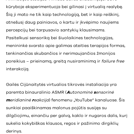
kūryboje eksperimentuoja bei gilinasi į virtualią realybę.
Šią ji mato ne tik kaip technologiją, bet ir kaip reiškinį,
atnešusį daug painiavos, o kartu ir įkvėpimo naujiems
percepcijų bei tarpusavio santykių klausimams.
Pasitelkusi sensoriką bei šiuolaikines technologijas,
menininkė svarsto apie galimas ateities terapijos formas,
tenkinančias skubančios ir nerimaujančios žmonijos
poreikius – prieinamą, greitą nusiraminimą ir
failure free
interakciją.
Gailės Cijūnaitytės virtualios tikrovės instaliacija yra
paremta binauralinio ASMR (
A
utonominė
s
ensorinė
m
eridianinė
r
eakcija
) fenomenu „YouTube“ kanaluose. Šis
sunkiai paaiškinamas malonus pojūtis susijęs su
dilgčiojimu, einančiu per galvą, kaklo ir nugaros dalis, kurį
sukelia kokybiškas klausos, regos ir pažinimo dirgiklių
derinys.