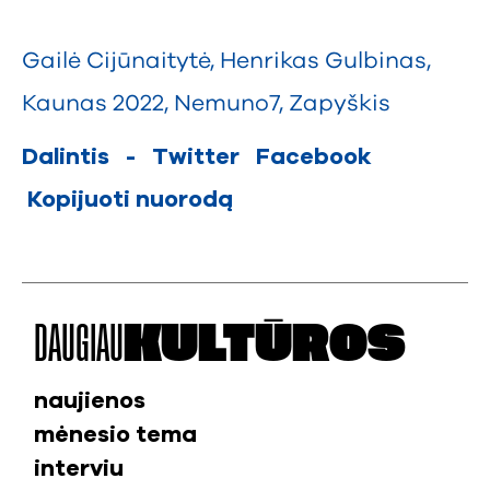
Gailė Cijūnaitytė
,
Henrikas Gulbinas
,
Kaunas 2022
,
Nemuno7
,
Zapyškis
Dalintis
-
Twitter
Facebook
Kopijuoti nuorodą
DAUGIAU
KULTŪROS
naujienos
mėnesio tema
interviu