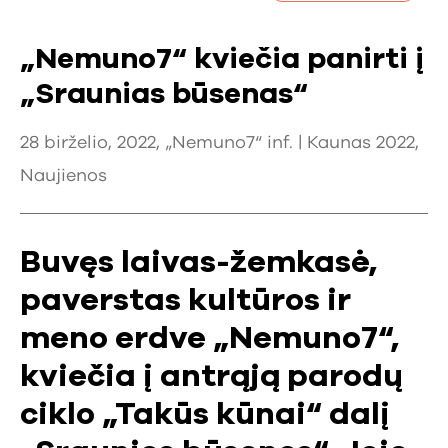
„Nemuno7“ kviečia panirti į
„Sraunias būsenas“
28 birželio, 2022, „Nemuno7“ inf. |
Kaunas 2022
,
Naujienos
Buvęs laivas-žemkasė,
paverstas kultūros ir
meno erdve „Nemuno7“,
kviečia į antrąją parodų
ciklo „Takūs kūnai“ dalį