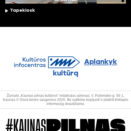
Tapekiosk
Aplankyk
kultūrą
Žurnalo „Kaunas pilnas kultūros“ redakcijos adresas: V. Putvinskio g. 56-1,
Kaunas © Visos teisės saugomos 2026. Be sutikimo kopijuoti ir platinti tinklapio
informaciją draudžiama.
#KAUNAS
PILNAS