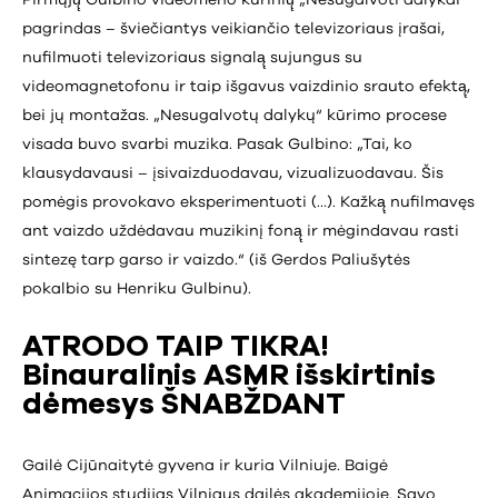
pagrindas – šviečiantys veikiančio televizoriaus įrašai,
nufilmuoti televizoriaus signalą̨ sujungus su
videomagnetofonu ir taip išgavus vaizdinio srauto efektą̨,
bei jų montažas. „Nesugalvotų dalykų“ kūrimo procese
visada buvo svarbi muzika. Pasak Gulbino: „Tai, ko
klausydavausi – įsivaizduodavau, vizualizuodavau. Šis
pomėgis provokavo eksperimentuoti (…). Kažką̨ nufilmavęs
ant vaizdo uždėdavau muzikinį foną̨ ir mėgindavau rasti
sintezę tarp garso ir vaizdo.“ (iš Gerdos Paliušytės
pokalbio su Henriku Gulbinu).
ATRODO TAIP TIKRA!
Binauralinis ASMR išskirtinis
dėmesys ŠNABŽDANT
Gailė Cijūnaitytė gyvena ir kuria Vilniuje. Baigė
Animacijos studijas Vilniaus dailės akademijoje. Savo