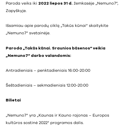
Paroda veiks iki
2022 liepos 31 d.
žemkasėje „Nemuno7“,
Zapyškyje.
Išsamiau apie parodų ciklą „Takūs kūnai“ skaitykite
„Nemuno7“ svetainėje
.
Paroda „Takūs kūnai. Sraunios būsenos“ veikia
„Nemuno7“ darbo valandomis:
Antradieniais – penktadieniais 16:00-20:00
Šeštadieniais – sekmadieniais 12:00-20:00
Bilietai
„Nemuno7“ yra „Kaunas ir Kauno rajonas – Europos
kultūros sostinė 2022“ programos dalis.