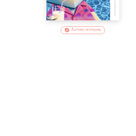
Žurnalo archyvas