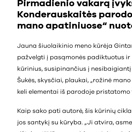
Pirmadienio vakarą įvyk
Konderauskaitės parodos
mano apatiniuose“ nuot
Jauna šiuolaikinio meno kūrėja Ginta
pažvelgti į pasąmonės padiktuotus ir 
kūrinius, susipinančius į nesibaigiantį
Šukės, skysčiai, plaukai, „rožinė man
keli elementai iš parodoje pristatomo 
Kaip sako pati autorė, šis kūrinių cik
jos santykį su kūryba. „Ji atvira, asmen