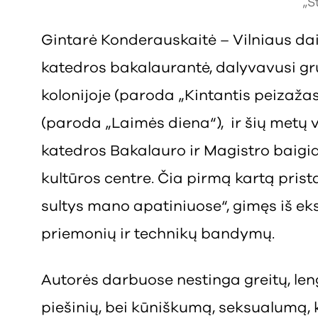
„S
Gintarė Konderauskaitė – Vilniaus da
katedros bakalaurantė, dalyvavusi g
kolonijoje (paroda „Kintantis peizažas
(paroda „Laimės diena“), ir šių metų
katedros Bakalauro ir Magistro baig
kultūros centre. Čia pirmą kartą prista
sultys mano apatiniuose“, gimęs iš e
priemonių ir technikų bandymų.
Autorės darbuose nestinga greitų, leng
piešinių, bei kūniškumą, seksualumą, 