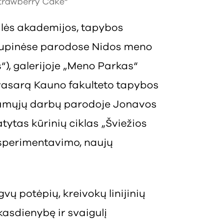
trawberry Cake“
ilės akademijos, tapybos
rupinėse parodose Nidos meno
“), galerijoje „Meno Parkas“
 vasarą Kauno fakulteto tapybos
iamųjų darbų parodoje Jonavos
tytas kūrinių ciklas „Šviežios
ksperimentavimo, naujų
vų potėpių, kreivokų linijinių
kasdienybę ir svaigulį