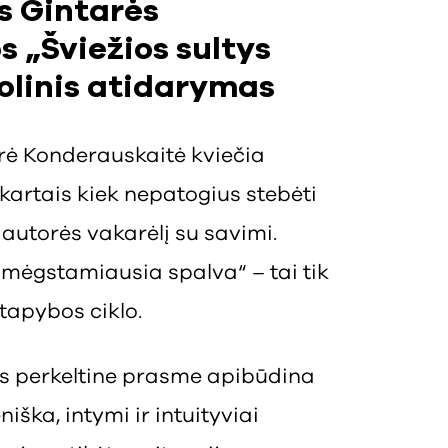
s Gintarės
 „Šviežios sultys
olinis atidarymas
rė Konderauskaitė kviečia
kartais kiek nepatogius stebėti
 autorės vakarėlį su savimi.
o mėgstamiausia spalva“ – tai tik
tapybos ciklo.
las perkeltine prasme apibūdina
iška, intymi ir intuityviai