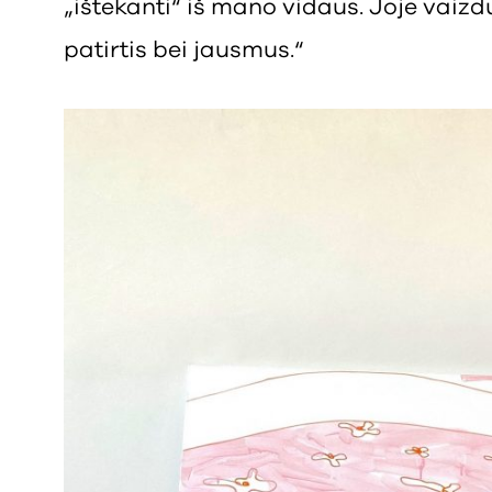
„ištekanti“ iš mano vidaus. Joje vaizd
patirtis bei jausmus.“