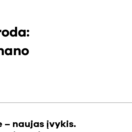
roda:
 mano
e – naujas įvykis.