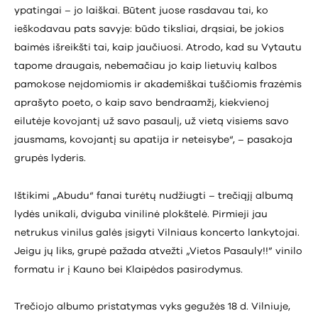
ypatingai – jo laiškai. Būtent juose rasdavau tai, ko
ieškodavau pats savyje: būdo tiksliai, drąsiai, be jokios
baimės išreikšti tai, kaip jaučiuosi. Atrodo, kad su Vytautu
tapome draugais, nebemačiau jo kaip lietuvių kalbos
pamokose neįdomiomis ir akademiškai tuščiomis frazėmis
aprašyto poeto, o kaip savo bendraamžį, kiekvienoj
eilutėje kovojantį už savo pasaulį, už vietą visiems savo
jausmams, kovojantį su apatija ir neteisybe“, – pasakoja
grupės lyderis.
Ištikimi „Abudu“ fanai turėtų nudžiugti – trečiąjį albumą
lydės unikali, dviguba vinilinė plokštelė. Pirmieji jau
netrukus vinilus galės įsigyti Vilniaus koncerto lankytojai.
Jeigu jų liks, grupė pažada atvežti „Vietos Pasauly!!” vinilo
formatu ir į Kauno bei Klaipėdos pasirodymus.
Trečiojo albumo pristatymas vyks gegužės 18 d. Vilniuje,