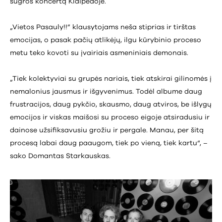
sugros koncertą Klaipėdoje.
„Vietos Pasauly!!” klausytojams neša stiprias ir tirštas
emocijas, o pasak pačių atlikėjų, ilgu kūrybinio proceso
metu teko kovoti su įvairiais asmeniniais demonais.
„Tiek kolektyviai su grupės nariais, tiek atskirai gilinomės į
nemalonius jausmus ir išgyvenimus. Todėl albume daug
frustracijos, daug pykčio, skausmo, daug atviros, be išlygų
emocijos ir viskas maišosi su proceso eigoje atsiradusiu ir
dainose užsifiksavusiu grožiu ir pergale. Manau, per šitą
procesą labai daug paaugom, tiek po vieną, tiek kartu“, –
sako Domantas Starkauskas.