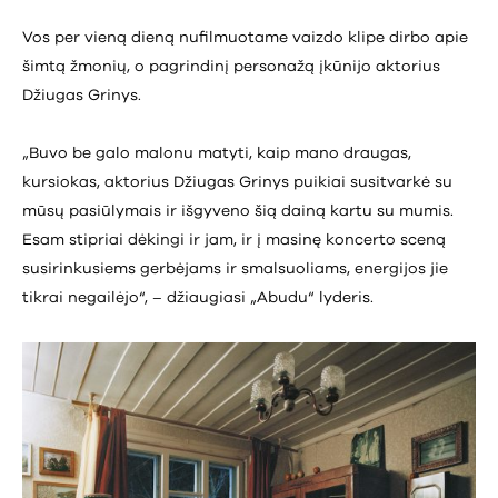
Vos per vieną dieną nufilmuotame vaizdo klipe dirbo apie
šimtą žmonių, o pagrindinį personažą įkūnijo aktorius
Džiugas Grinys.
„Buvo be galo malonu matyti, kaip mano draugas,
kursiokas, aktorius Džiugas Grinys puikiai susitvarkė su
mūsų pasiūlymais ir išgyveno šią dainą kartu su mumis.
Esam stipriai dėkingi ir jam, ir į masinę koncerto sceną
susirinkusiems gerbėjams ir smalsuoliams, energijos jie
tikrai negailėjo“, – džiaugiasi „Abudu“ lyderis.