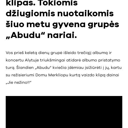
klipas. Tokiomis
džiugiomis nuotaikomis
šiuo metu gyvena grupės
„Abudu“ nariai.
Vos prieš keletą dienų grupė išleido trečiąjį albumą ir
koncertu Alytuje triukšmingai atidarė albumo pristatymo
turą. Šiandien „Abudu“ kviečia įdėmiau įsižiūrėti į jų, kartu
su režisieriumi Domu Merkliopu kurtą vaizdo klipą dainai
„Jie nežino!!“