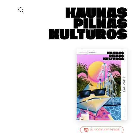
Žurnalo archyvas