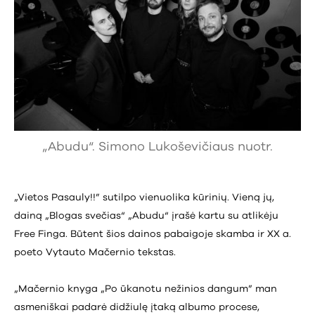
„Abudu“. Simono Lukoševičiaus nuotr.
„Vietos Pasauly!!” sutilpo vienuolika kūrinių. Vieną jų,
dainą „Blogas svečias“ „Abudu“ įrašė kartu su atlikėju
Free Finga. Būtent šios dainos pabaigoje skamba ir XX a.
poeto Vytauto Mačernio tekstas.
„Mačernio knyga „Po ūkanotu nežinios dangum” man
asmeniškai padarė didžiulę įtaką albumo procese,