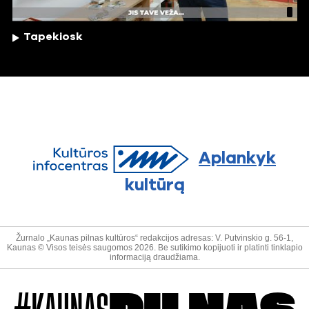
Tapekiosk
Aplankyk
kultūrą
Žurnalo „Kaunas pilnas kultūros“ redakcijos adresas: V. Putvinskio g. 56-1,
Kaunas © Visos teisės saugomos 2026. Be sutikimo kopijuoti ir platinti tinklapio
informaciją draudžiama.