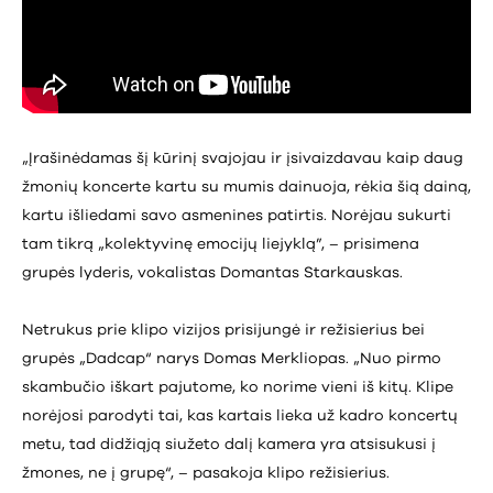
„Įrašinėdamas šį kūrinį svajojau ir įsivaizdavau kaip daug
žmonių koncerte kartu su mumis dainuoja, rėkia šią dainą,
kartu išliedami savo asmenines patirtis. Norėjau sukurti
tam tikrą „kolektyvinę emocijų liejyklą”, – prisimena
grupės lyderis, vokalistas Domantas Starkauskas.
Netrukus prie klipo vizijos prisijungė ir režisierius bei
grupės „Dadcap“ narys Domas Merkliopas. „Nuo pirmo
skambučio iškart pajutome, ko norime vieni iš kitų. Klipe
norėjosi parodyti tai, kas kartais lieka už kadro koncertų
metu, tad didžiąją siužeto dalį kamera yra atsisukusi į
žmones, ne į grupę“, – pasakoja klipo režisierius.