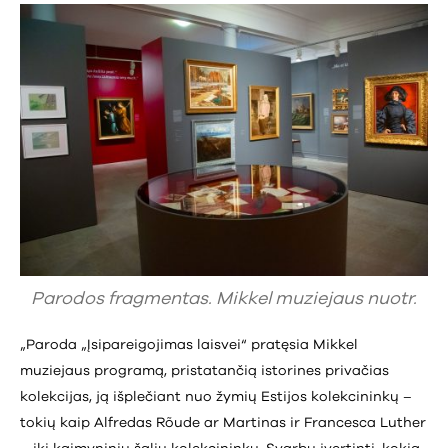
Parodos fragmentas. Mikkel muziejaus nuotr.
„Paroda „Įsipareigojimas laisvei“ pratęsia Mikkel
muziejaus programą, pristatančią istorines privačias
kolekcijas, ją išplečiant nuo žymių Estijos kolekcininkų –
tokių kaip Alfredas Rõude ar Martinas ir Francesca Luther