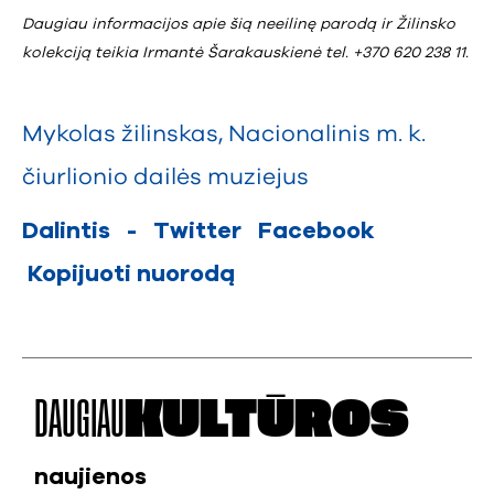
Daugiau informacijos apie šią neeilinę parodą ir Žilinsko
kolekciją teikia Irmantė Šarakauskienė tel. +370 620 238 11.
Mykolas žilinskas
,
Nacionalinis m. k.
čiurlionio dailės muziejus
Dalintis
-
Twitter
Facebook
Kopijuoti nuorodą
DAUGIAU
KULTŪROS
naujienos