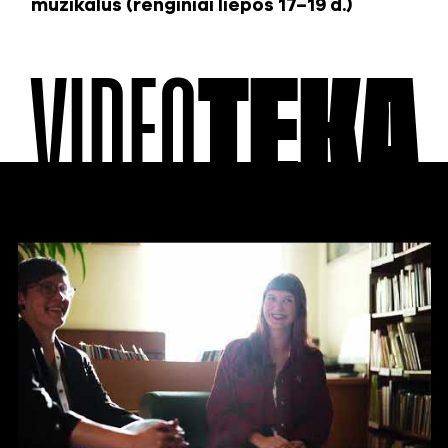
muzikalus (renginiai liepos 17–19 d.)
VIDEO
TEKA