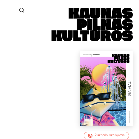
Žurnalo archyvas