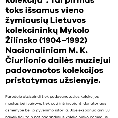
kolekcija“. Tai pirmas
toks išsamus vieno
žymiausių Lietuvos
kolekcininkų Mykolo
Žilinsko (1904–1992)
Nacionaliniam M. K.
Čiurlionio dailės muziejui
padovanotos kolekcijos
pristatymas užsienyje.
Parodoje atsispindi tiek padovanotosios kolekcijos
mastas bei įvairovė, tiek pati intriguojanti donatoriaus
asmenybė bei jo gyvenimo istorija. Joje eksponuojami 38
paveikslai, taip pat pagrindinius kolekcininko pomėgius