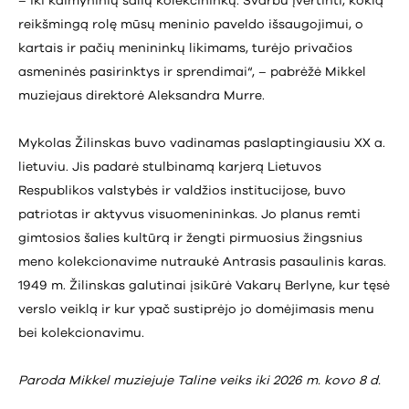
– iki kaimyninių šalių kolekcininkų. Svarbu įvertinti, kokią
reikšmingą rolę mūsų meninio paveldo išsaugojimui, o
kartais ir pačių menininkų likimams, turėjo privačios
asmeninės pasirinktys ir sprendimai“, – pabrėžė Mikkel
muziejaus direktorė Aleksandra Murre.
Mykolas Žilinskas buvo vadinamas paslaptingiausiu XX a.
lietuviu. Jis padarė stulbinamą karjerą Lietuvos
Respublikos valstybės ir valdžios institucijose, buvo
patriotas ir aktyvus visuomenininkas. Jo planus remti
gimtosios šalies kultūrą ir žengti pirmuosius žingsnius
meno kolekcionavime nutraukė Antrasis pasaulinis karas.
1949 m. Žilinskas galutinai įsikūrė Vakarų Berlyne, kur tęsė
verslo veiklą ir kur ypač sustiprėjo jo domėjimasis menu
bei kolekcionavimu.
Paroda Mikkel muziejuje Taline veiks iki 2026 m. kovo 8 d.