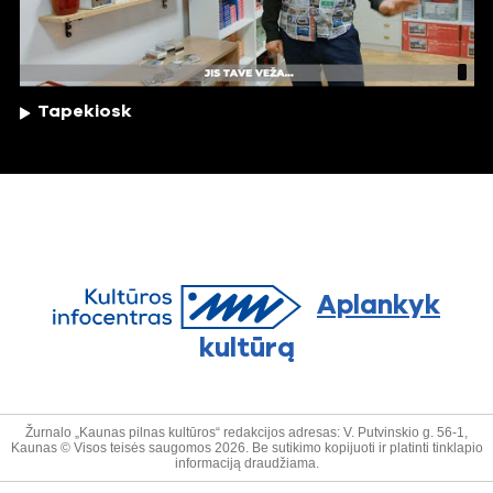
Tapekiosk
Aplankyk
kultūrą
Žurnalo „Kaunas pilnas kultūros“ redakcijos adresas: V. Putvinskio g. 56-1,
Kaunas © Visos teisės saugomos 2026. Be sutikimo kopijuoti ir platinti tinklapio
informaciją draudžiama.