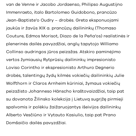
van de Venne ir Jacobo Jordaenso, Philipso Augustijno
Immenraeto, italo Bartolomeo Guidobono, prancūzo
Jean-Baptiste’o Oudry – drobės. Greta eksponuojami
jaukūs ir žavūs XIX a. prancūzų dailininkų (Thomaso
Couture, Edmos Morisot, Diazo de la Peña’os) realistinės ir
plenerinės dailės pavyzdžiai, anglų tapytojo Williamo
Collinso audringos jūros peizažas. Atskiro paminėjimo
vertos žymiausių Rytprūsių dailininkų impresionisto
Loviso Corintho ir ekspresionisto Arthuro Degnerio
drobės, talentingų žydų kilmės vokiečių dailininkių Julie
Wolfthorn ir Claros Arnheim kūriniai, žymaus vokiečių
peizažisto Johanneso Hänscho kraštovaizdžiai, taip pat
su dovanota Žilinsko kolekcija į Lietuvą sugrįžę pirmieji
spalvomis ir polėkiu žaižaruojantys išeivijos dailininkų
Alberto Vesčiūno ir Vytauto Kasiulio, taip pat Prano
Domšaičio dailės pavyzdžiai.