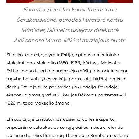
Iš kairės: parodos konsultantė Irma
Šarakauskienė, parodos kuratorė Kerttu
Mänister, Mikkel muziejaus direktorė
Aleksandra Murre. Mikkel muziejaus nuotr.
Žilinsko kolekcijoje yra ir Estijoje gimusio menininko
Maksimiliano Maksolio (1880–1968) kūrinys. Maksolis
Estijos meno istorijoje pagarsėjo mūšių ir istorinių scenų
tapyba bei valstybės veikėjų portretais. Didžioji dalis jo
darbų Estijoje žuvo per sovietų okupaciją. Parodoje
eksponuojamas gražus Kliķerijos Bõkovos portretas – ji
1926 m. tapo Maksolio žmona.
Ekspozicijoje pristatomos užsienio dailės ekspertų
pripažinimo sulaukusios senųjų dailės meistrų: olando
Cornelio Ketelio, flamandų Theodooro Romboutso, Jano