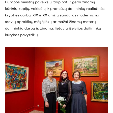
Europos meistrų paveikslų, taip pat ir gerai žinomų
kūrinių kopijų, vokiečių ir prancūzų dailininkų realistinės
krypties darbų, XIX ir XX amžių sandūros modernizmo
srovių apraiškų, mėgėjiškų ar mažai žinomų moterų
dailininkių darbų ir, žinoma, lietuvių išeivijos dailininkų
kūrybos pavyzdžių.