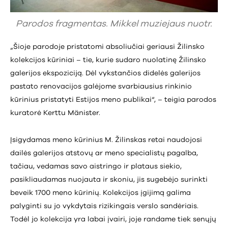
Parodos fragmentas. Mikkel muziejaus nuotr.
„Šioje parodoje pristatomi absoliučiai geriausi Žilinsko
kolekcijos kūriniai – tie, kurie sudaro nuolatinę Žilinsko
galerijos ekspoziciją. Dėl vykstančios didelės galerijos
pastato renovacijos galėjome svarbiausius rinkinio
kūrinius pristatyti Estijos meno publikai“, – teigia parodos
kuratorė Kerttu Mänister.
Įsigydamas meno kūrinius M. Žilinskas retai naudojosi
dailės galerijos atstovų ar meno specialistų pagalba,
tačiau, vedamas savo aistringo ir plataus siekio,
pasikliaudamas nuojauta ir skoniu, jis sugebėjo surinkti
beveik 1700 meno kūrinių. Kolekcijos įgijimą galima
palyginti su jo vykdytais rizikingais verslo sandėriais.
Todėl jo kolekcija yra labai įvairi, joje randame tiek senųjų