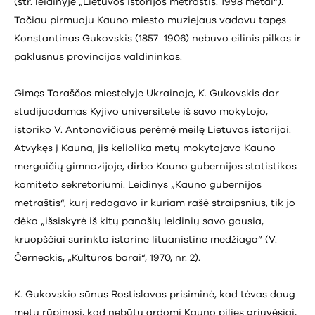
(str. leidinyje „Lietuvos istorijos metraštis. 1998 metai“).
Tačiau pirmuoju Kauno miesto muziejaus vadovu tapęs
Konstantinas Gukovskis (1857–1906) nebuvo eilinis pilkas ir
paklusnus provincijos valdininkas.
Gimęs Taraščos miestelyje Ukrainoje, K. Gukovskis dar
studijuodamas Kyjivo universitete iš savo mokytojo,
istoriko V. Antonovičiaus perėmė meilę Lietuvos istorijai.
Atvykęs į Kauną, jis keliolika metų mokytojavo Kauno
mergaičių gimnazijoje, dirbo Kauno gubernijos statistikos
komiteto sekretoriumi. Leidinys „Kauno gubernijos
metraštis“, kurį redagavo ir kuriam rašė straipsnius, tik jo
dėka „išsiskyrė iš kitų panašių leidinių savo gausia,
kruopščiai surinkta istorine lituanistine medžiaga“ (V.
Černeckis, „Kultūros barai“, 1970, nr. 2).
K. Gukovskio sūnus Rostislavas prisiminė, kad tėvas daug
metų rūpinosi, kad nebūtų ardomi Kauno pilies griuvėsiai,