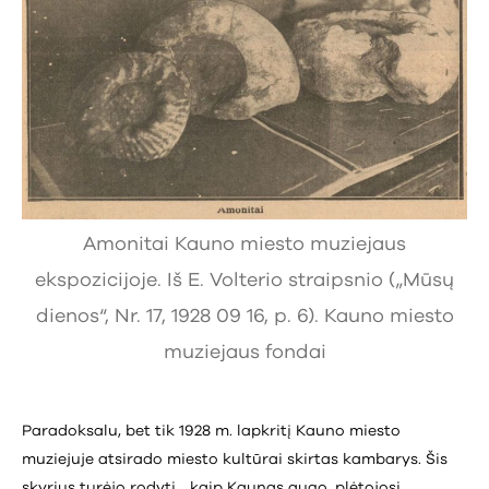
Amonitai Kauno miesto muziejaus
ekspozicijoje. Iš E. Volterio straipsnio („Mūsų
dienos“, Nr. 17, 1928 09 16, p. 6). Kauno miesto
muziejaus fondai
Paradoksalu, bet tik 1928 m. lapkritį Kauno miesto
muziejuje atsirado miesto kultūrai skirtas kambarys. Šis
skyrius turėjo rodyti, „kaip Kaunas augo, plėtojosi,