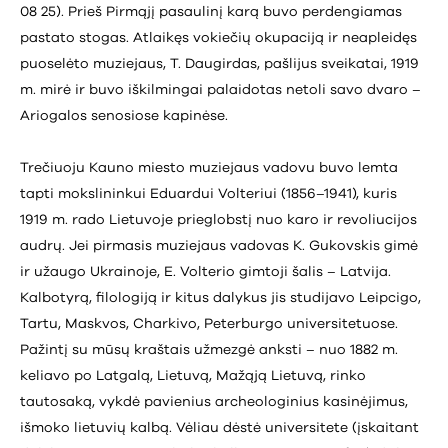
08 25). Prieš Pirmąjį pasaulinį karą buvo perdengiamas
pastato stogas. Atlaikęs vokiečių okupaciją ir neapleidęs
puoselėto muziejaus, T. Daugirdas, pašlijus sveikatai, 1919
m. mirė ir buvo iškilmingai palaidotas netoli savo dvaro –
Ariogalos senosiose kapinėse.
Trečiuoju Kauno miesto muziejaus vadovu buvo lemta
tapti mokslininkui Eduardui Volteriui (1856–1941), kuris
1919 m. rado Lietuvoje prieglobstį nuo karo ir revoliucijos
audrų. Jei pirmasis muziejaus vadovas K. Gukovskis gimė
ir užaugo Ukrainoje, E. Volterio gimtoji šalis – Latvija.
Kalbotyrą, filologiją ir kitus dalykus jis studijavo Leipcigo,
Tartu, Maskvos, Charkivo, Peterburgo universitetuose.
Pažintį su mūsų kraštais užmezgė anksti – nuo 1882 m.
keliavo po Latgalą, Lietuvą, Mažąją Lietuvą, rinko
tautosaką, vykdė pavienius archeologinius kasinėjimus,
išmoko lietuvių kalbą. Vėliau dėstė universitete (įskaitant