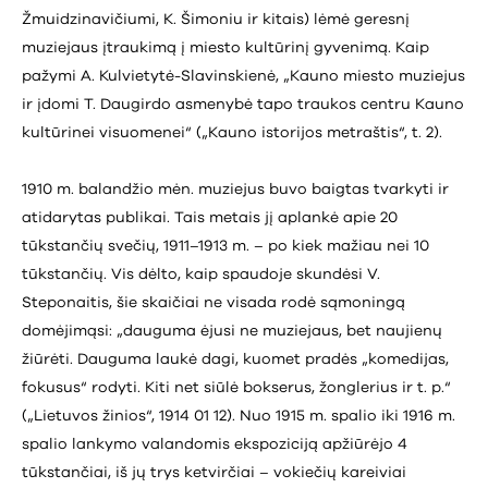
Žmuidzinavičiumi, K. Šimoniu ir kitais) lėmė geresnį
muziejaus įtraukimą į miesto kultūrinį gyvenimą. Kaip
pažymi A. Kulvietytė-Slavinskienė, „Kauno miesto muziejus
ir įdomi T. Daugirdo asmenybė tapo traukos centru Kauno
kultūrinei visuomenei“ („Kauno istorijos metraštis“, t. 2).
1910 m. balandžio mėn. muziejus buvo baigtas tvarkyti ir
atidarytas publikai. Tais metais jį aplankė apie 20
tūkstančių svečių, 1911–1913 m. – po kiek mažiau nei 10
tūkstančių. Vis dėlto, kaip spaudoje skundėsi V.
Steponaitis, šie skaičiai ne visada rodė sąmoningą
domėjimąsi: „dauguma ėjusi ne muziejaus, bet naujienų
žiūrėti. Dauguma laukė dagi, kuomet pradės „komedijas,
fokusus“ rodyti. Kiti net siūlė bokserus, žonglerius ir t. p.“
(„Lietuvos žinios“, 1914 01 12). Nuo 1915 m. spalio iki 1916 m.
spalio lankymo valandomis ekspoziciją apžiūrėjo 4
tūkstančiai, iš jų trys ketvirčiai – vokiečių kareiviai