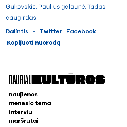
Gukovskis
,
Paulius galaunė
,
Tadas
daugirdas
Dalintis
-
Twitter
Facebook
Kopijuoti nuorodą
DAUGIAU
KULTŪROS
naujienos
mėnesio tema
interviu
maršrutai