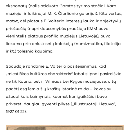
eksponatų (dalis atiduota Gamtos tyrimo stočiai, Karo
muziejui ir laikinajai M. K. Čiurlionio galerijai). Kita vertus,
matyt, dėl plataus E. Volterio interesų lauko ir objektyvių
priežasčių (nepriklausomybės pradžioje KMM buvo
vienintelis plataus profilio muziejus Lietuvoje), buvo
liekama prie ankstesnių kolekcijų (numizmatika, filatelija
ir kt.) tolesnio kaupimo.
Spaudoje randame E. Volterio pasiteisinimus, kad
„miestiškos kultūros charakteris“ labai silpnai pasireiškia
ne tik Kauno, bet ir Vilniaus bei Rygos muziejuose, o tą
padėtį esą lemia šių kraštų istorinė raida – kovos su
užpuolikais kaimynais, kuomet kunigaikščiai buvo
priversti daugiau gyventi pilyse („Iliustruotoji Lietuva“,
1927 01 22).