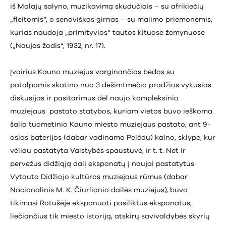
iš Malajų salyno, muzikavimą skudučiais – su afrikiečių
„fleitomis“, o senoviškas girnas – su malimo priemonėmis,
kurias naudoja „primityvios“ tautos kituose žemynuose
(„Naujas žodis“, 1932, nr. 17).
Įvairius Kauno muziejus varginančios bėdos su
patalpomis skatino nuo 3 dešimtmečio pradžios vykusias
diskusijas ir pasitarimus dėl naujo kompleksinio
muziejaus pastato statybos, kuriam vietos buvo ieškoma
šalia tuometinio Kauno miesto muziejaus pastato, ant 9-
osios baterijos (dabar vadinamo Pelėdų) kalno, sklype, kur
vėliau pastatyta Valstybės spaustuvė, ir t. t. Net ir
pervežus didžiąją dalį eksponatų į naujai pastatytus
Vytauto Didžiojo kultūros muziejaus rūmus (dabar
Nacionalinis M. K. Čiurlionio dailės muziejus), buvo
tikimasi Rotušėje eksponuoti pasiliktus eksponatus,
liečiančius tik miesto istoriją, atskirų savivaldybės skyrių