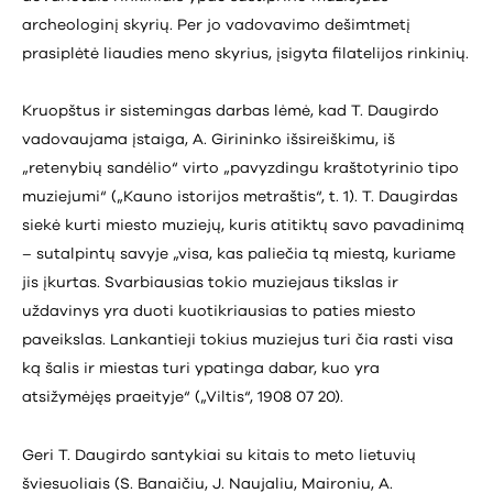
archeologinį skyrių. Per jo vadovavimo dešimtmetį
prasiplėtė liaudies meno skyrius, įsigyta filatelijos rinkinių.
Kruopštus ir sistemingas darbas lėmė, kad T. Daugirdo
vadovaujama įstaiga, A. Girininko išsireiškimu, iš
„retenybių sandėlio“ virto „pavyzdingu kraštotyrinio tipo
muziejumi“ („Kauno istorijos metraštis“, t. 1). T. Daugirdas
siekė kurti miesto muziejų, kuris atitiktų savo pavadinimą
– sutalpintų savyje „visa, kas paliečia tą miestą, kuriame
jis įkurtas. Svarbiausias tokio muziejaus tikslas ir
uždavinys yra duoti kuotikriausias to paties miesto
paveikslas. Lankantieji tokius muziejus turi čia rasti visa
ką šalis ir miestas turi ypatinga dabar, kuo yra
atsižymėjęs praeityje“ („Viltis“, 1908 07 20).
Geri T. Daugirdo santykiai su kitais to meto lietuvių
šviesuoliais (S. Banaičiu, J. Naujaliu, Maironiu, A.