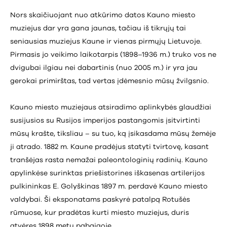
Nors skaičiuojant nuo atkūrimo datos Kauno miesto
muziejus dar yra gana jaunas, tačiau iš tikrųjų tai
seniausias muziejus Kaune ir vienas pirmųjų Lietuvoje.
Pirmasis jo veikimo laikotarpis (1898–1936 m.) truko vos ne
dvigubai ilgiau nei dabartinis (nuo 2005 m.) ir yra jau
gerokai primirštas, tad vertas įdėmesnio mūsų žvilgsnio.
Kauno miesto muziejaus atsiradimo aplinkybės glaudžiai
susijusios su Rusijos imperijos pastangomis įsitvirtinti
mūsų krašte, tiksliau – su tuo, ką įsikasdama mūsų žemėje
ji atrado. 1882 m. Kaune pradėjus statyti tvirtovę, kasant
tranšėjas rasta nemažai paleontologinių radinių. Kauno
apylinkėse surinktas priešistorines iškasenas artilerijos
pulkininkas E. Golyškinas 1897 m. perdavė Kauno miesto
valdybai. Ši eksponatams paskyrė patalpą Rotušės
rūmuose, kur pradėtas kurti miesto muziejus, duris
atvėręs 1898 metų pabaigoje.