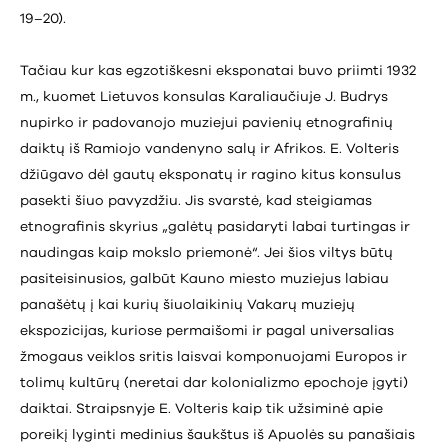
19–20).
Tačiau kur kas egzotiškesni eksponatai buvo priimti 1932
m., kuomet Lietuvos konsulas Karaliaučiuje J. Budrys
nupirko ir padovanojo muziejui pavienių etnografinių
daiktų iš Ramiojo vandenyno salų ir Afrikos. E. Volteris
džiūgavo dėl gautų eksponatų ir ragino kitus konsulus
pasekti šiuo pavyzdžiu. Jis svarstė, kad steigiamas
etnografinis skyrius „galėtų pasidaryti labai turtingas ir
naudingas kaip mokslo priemonė“. Jei šios viltys būtų
pasiteisinusios, galbūt Kauno miesto muziejus labiau
panašėtų į kai kurių šiuolaikinių Vakarų muziejų
ekspozicijas, kuriose permaišomi ir pagal universalias
žmogaus veiklos sritis laisvai komponuojami Europos ir
tolimų kultūrų (neretai dar kolonializmo epochoje įgyti)
daiktai. Straipsnyje E. Volteris kaip tik užsiminė apie
poreikį lyginti medinius šaukštus iš Apuolės su panašiais