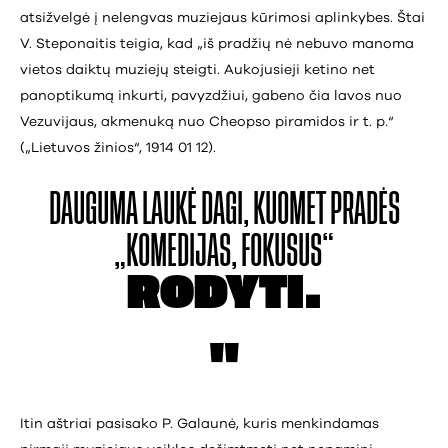
atsižvelgė į nelengvas muziejaus kūrimosi aplinkybes. Štai
V. Steponaitis teigia, kad „iš pradžių nė nebuvo manoma
vietos daiktų muziejų steigti. Aukojusieji ketino net
panoptikumą inkurti, pavyzdžiui, gabeno čia lavos nuo
Vezuvijaus, akmenuką nuo Cheopso piramidos ir t. p.“
(„Lietuvos žinios“, 1914 01 12).
DAUGUMA LAUKĖ
DAGI, KUOMET PRADĖS
„KOMEDIJAS, FOKUSUS“
RODYTI.
Itin aštriai pasisako P. Galaunė, kuris menkindamas