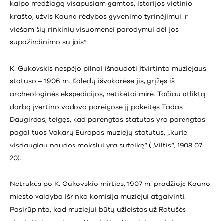
kaipo medžiagą visapusiam gamtos, istorijos vietinio
krašto, užvis Kauno rėdybos gyvenimo tyrinėjimui ir
viešam šių rinkinių visuomenei parodymui dėl jos
supažindinimo su jais“.
K. Gukovskis nespėjo pilnai išnaudoti įtvirtinto muziejaus
statuso – 1906 m. Kalėdų išvakarėse jis, grįžęs iš
archeologinės ekspedicijos, netikėtai mirė. Tačiau atliktą
darbą įvertino vadovo pareigose jį pakeitęs Tadas
Daugirdas, teigęs, kad parengtas statutas yra parengtas
pagal tuos Vakarų Europos muziejų statutus, „kurie
visdaugiau naudos mokslui yra suteikę“ („Viltis“, 1908 07
20).
Netrukus po K. Gukovskio mirties, 1907 m. pradžioje Kauno
miesto valdyba išrinko komisiją muziejui atgaivinti.
Pasirūpinta, kad muziejui būtų užleistas už Rotušės