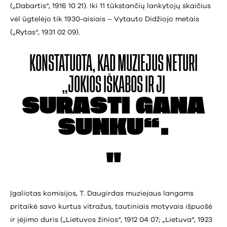
(„Dabartis“, 1916 10 21). Iki 11 tūkstančių lankytojų skaičius
vėl ūgtelėjo tik 1930-aisiais – Vytauto Didžiojo metais
(„Rytas“, 1931 02 09).
KONSTATUOTA, KAD
MUZIEJUS NETURI
„JOKIOS IŠKABOS IR JĮ
SURASTI GANA
SUNKU“.
Įgaliotas komisijos, T. Daugirdas muziejaus langams
pritaikė savo kurtus vitražus, tautiniais motyvais išpuošė
ir įėjimo duris („Lietuvos žinios“, 1912 04 07; „Lietuva“, 1923