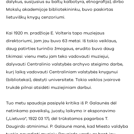
dalykus, susijusius su baltų kalbotyra, etnografija), dirbo
Mokslų akademijoje bibliotekininku, buvo paskirtas
lietuviškų knygų cenzoriumi.
Kai 1920 m. pradžioje E. Volteris tapo muziejaus
direktoriumi, jam jau buvo 63 metai. Iš tokio veiklaus,
daug patirties turinčio žmogaus, erudito buvo daug
tikimasi: vienu metu jam teko vadovauti muziejui,
dalyvauti Centralinio valstybės archyvo steigimo darbe,
kurį laiką vadovauti Centraliniam valstybės knygynui
(bibliotekai), dėstyti universitete. Tokia veiklos įvairovė
trukdė pilnai atsidėti muziejiniam darbui.
Tuo metu spaudoje pasipylė kritika iš P. Galaunės dėl
netinkamo paveikslų, juostų laikymo ir eksponavimo
(„Lietuva“, 1922 03 17), dėl trūkstamos pagarbos T.
Daugirdo atminimui. P. Galaunė manė, kad Miesto valdyba