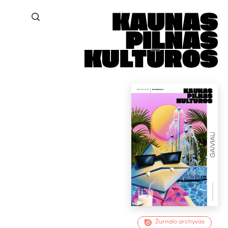
Žurnalo archyvas