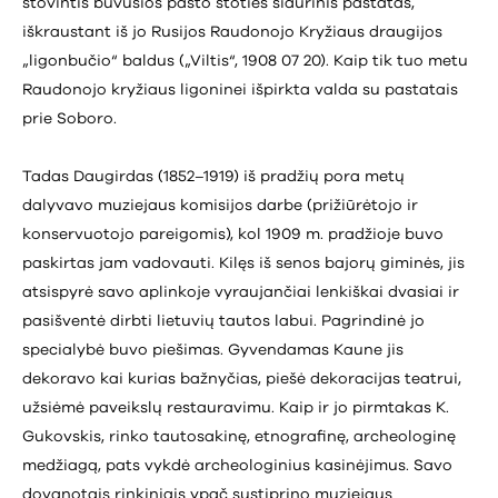
stovintis buvusios pašto stoties šiaurinis pastatas,
iškraustant iš jo Rusijos Raudonojo Kryžiaus draugijos
„ligonbučio“ baldus („Viltis“, 1908 07 20). Kaip tik tuo metu
Raudonojo kryžiaus ligoninei išpirkta valda su pastatais
prie Soboro.
Tadas Daugirdas (1852–1919) iš pradžių pora metų
dalyvavo muziejaus komisijos darbe (prižiūrėtojo ir
konservuotojo pareigomis), kol 1909 m. pradžioje buvo
paskirtas jam vadovauti. Kilęs iš senos bajorų giminės, jis
atsispyrė savo aplinkoje vyraujančiai lenkiškai dvasiai ir
pasišventė dirbti lietuvių tautos labui. Pagrindinė jo
specialybė buvo piešimas. Gyvendamas Kaune jis
dekoravo kai kurias bažnyčias, piešė dekoracijas teatrui,
užsiėmė paveikslų restauravimu. Kaip ir jo pirmtakas K.
Gukovskis, rinko tautosakinę, etnografinę, archeologinę
medžiagą, pats vykdė archeologinius kasinėjimus. Savo
dovanotais rinkiniais ypač sustiprino muziejaus