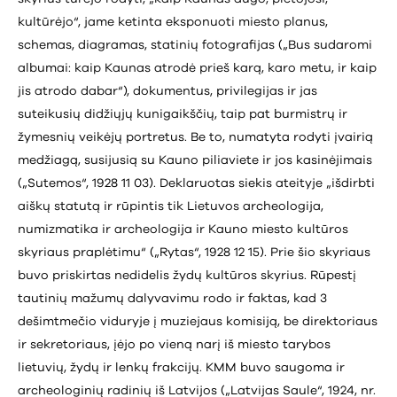
kultūrėjo“, jame ketinta eksponuoti miesto planus,
schemas, diagramas, statinių fotografijas („Bus sudaromi
albumai: kaip Kaunas atrodė prieš karą, karo metu, ir kaip
jis atrodo dabar“), dokumentus, privilegijas ir jas
suteikusių didžiųjų kunigaikščių, taip pat burmistrų ir
žymesnių veikėjų portretus. Be to, numatyta rodyti įvairią
medžiagą, susijusią su Kauno piliaviete ir jos kasinėjimais
(„Sutemos“, 1928 11 03). Deklaruotas siekis ateityje „išdirbti
aiškų statutą ir rūpintis tik Lietuvos archeologija,
numizmatika ir archeologija ir Kauno miesto kultūros
skyriaus praplėtimu“ („Rytas“, 1928 12 15). Prie šio skyriaus
buvo priskirtas nedidelis žydų kultūros skyrius. Rūpestį
tautinių mažumų dalyvavimu rodo ir faktas, kad 3
dešimtmečio viduryje į muziejaus komisiją, be direktoriaus
ir sekretoriaus, įėjo po vieną narį iš miesto tarybos
lietuvių, žydų ir lenkų frakcijų. KMM buvo saugoma ir
archeologinių radinių iš Latvijos („Latvijas Saule“, 1924, nr.