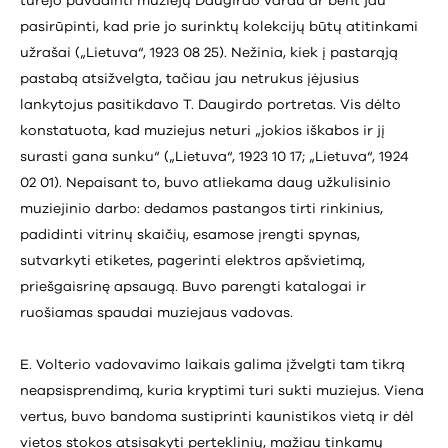
turėjo pavadinti muziejų Daugirdo vardu ar bent jau
pasirūpinti, kad prie jo surinktų kolekcijų būtų atitinkami
užrašai („Lietuva“, 1923 08 25). Nežinia, kiek į pastarąją
pastabą atsižvelgta, tačiau jau netrukus įėjusius
lankytojus pasitikdavo T. Daugirdo portretas. Vis dėlto
konstatuota, kad muziejus neturi „jokios iškabos ir jį
surasti gana sunku“ („Lietuva“, 1923 10 17; „Lietuva“, 1924
02 01). Nepaisant to, buvo atliekama daug užkulisinio
muziejinio darbo: dedamos pastangos tirti rinkinius,
padidinti vitrinų skaičių, esamose įrengti spynas,
sutvarkyti etiketes, pagerinti elektros apšvietimą,
priešgaisrinę apsaugą. Buvo parengti katalogai ir
ruošiamas spaudai muziejaus vadovas.
E. Volterio vadovavimo laikais galima įžvelgti tam tikrą
neapsisprendimą, kuria kryptimi turi sukti muziejus. Viena
vertus, buvo bandoma sustiprinti kaunistikos vietą ir dėl
vietos stokos atsisakyti perteklinių, mažiau tinkamų