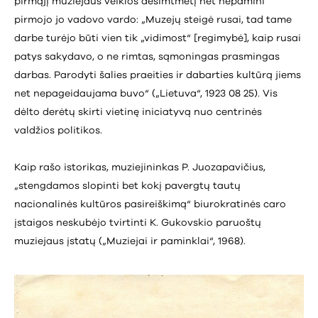
pirmąjį muziejaus veiklos dešimtmetį net nepamini
pirmojo jo vadovo vardo: „Muzejų steigė rusai, tad tame
darbe turėjo būti vien tik „vidimost“ [regimybė], kaip rusai
patys sakydavo, o ne rimtas, sąmoningas prasmingas
darbas. Parodyti šalies praeities ir dabarties kultūrą jiems
net nepageidaujama buvo“ („Lietuva“, 1923 08 25). Vis
dėlto derėtų skirti vietinę iniciatyvą nuo centrinės
valdžios politikos.
Kaip rašo istorikas, muziejininkas P. Juozapavičius,
„stengdamos slopinti bet kokį pavergtų tautų
nacionalinės kultūros pasireiškimą“ biurokratinės caro
įstaigos neskubėjo tvirtinti K. Gukovskio paruoštų
muziejaus įstatų („Muziejai ir paminklai“, 1968).