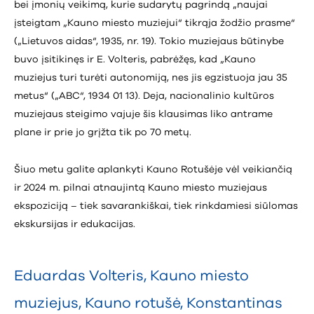
bei įmonių veikimą, kurie sudarytų pagrindą „naujai
įsteigtam „Kauno miesto muziejui“ tikrąja žodžio prasme“
(„Lietuvos aidas“, 1935, nr. 19). Tokio muziejaus būtinybe
buvo įsitikinęs ir E. Volteris, pabrėžęs, kad „Kauno
muziejus turi turėti autonomiją, nes jis egzistuoja jau 35
metus“ („ABC“, 1934 01 13). Deja, nacionalinio kultūros
muziejaus steigimo vajuje šis klausimas liko antrame
plane ir prie jo grįžta tik po 70 metų.
Šiuo metu galite aplankyti Kauno Rotušėje vėl veikiančią
ir 2024 m. pilnai atnaujintą Kauno miesto muziejaus
ekspoziciją – tiek savarankiškai, tiek rinkdamiesi siūlomas
ekskursijas ir edukacijas.
Eduardas Volteris
,
Kauno miesto
muziejus
,
Kauno rotušė
,
Konstantinas