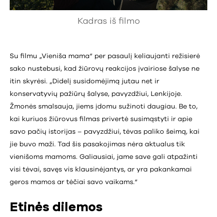
Kadras iš filmo
Su filmu „Vieniša mama“ per pasaulį keliaujanti režisierė
sako nustebusi, kad žiūrovų reakcijos įvairiose šalyse ne
itin skyrėsi. „Didelį susidomėjimą jutau net ir
konservatyvių pažiūrų šalyse, pavyzdžiui, Lenkijoje.
Žmonės smalsauja, jiems įdomu sužinoti daugiau. Be to,
kai kuriuos žiūrovus filmas privertė susimąstyti ir apie
savo pačių istorijas – pavyzdžiui, tėvas paliko šeimą, kai
jie buvo maži. Tad šis pasakojimas nėra aktualus tik
vienišoms mamoms. Galiausiai, jame save gali atpažinti
visi tėvai, savęs vis klausinėjantys, ar yra pakankamai
geros mamos ar tėčiai savo vaikams.“
Etinės dilemos