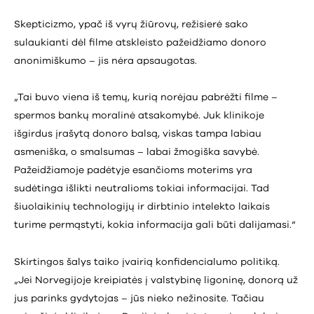
Skepticizmo, ypač iš vyrų žiūrovų, režisierė sako
sulaukianti dėl filme atskleisto pažeidžiamo donoro
anonimiškumo – jis nėra apsaugotas.
„Tai buvo viena iš temų, kurią norėjau pabrėžti filme –
spermos bankų moralinė atsakomybė. Juk klinikoje
išgirdus įrašytą donoro balsą, viskas tampa labiau
asmeniška, o smalsumas – labai žmogiška savybė.
Pažeidžiamoje padėtyje esančioms moterims yra
sudėtinga išlikti neutralioms tokiai informacijai. Tad
šiuolaikinių technologijų ir dirbtinio intelekto laikais
turime permąstyti, kokia informacija gali būti dalijamasi.“
Skirtingos šalys taiko įvairią konfidencialumo politiką.
„Jei Norvegijoje kreipiatės į valstybinę ligoninę, donorą už
jus parinks gydytojas – jūs nieko nežinosite. Tačiau