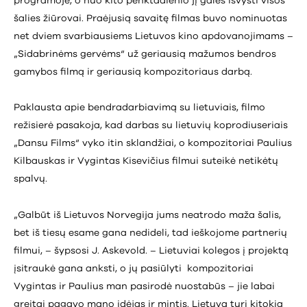
programoje, o nuo kito penktadienio jį galės išvysti visos
šalies žiūrovai. Praėjusią savaitę filmas buvo nominuotas
net dviem svarbiausiems Lietuvos kino apdovanojimams –
„Sidabrinėms gervėms“ už geriausią mažumos bendros
gamybos filmą ir geriausią kompozitoriaus darbą.
Paklausta apie bendradarbiavimą su lietuviais, filmo
režisierė pasakoja, kad darbas su lietuvių koprodiuseriais
„Dansu Films“ vyko itin sklandžiai, o kompozitoriai Paulius
Kilbauskas ir Vygintas Kisevičius filmui suteikė netikėtų
spalvų.
„Galbūt iš Lietuvos Norvegija jums neatrodo maža šalis,
bet iš tiesų esame gana nedideli, tad ieškojome partnerių
filmui, – šypsosi J. Askevold. – Lietuviai kolegos į projektą
įsitraukė gana anksti, o jų pasiūlyti kompozitoriai
Vygintas ir Paulius man pasirodė nuostabūs – jie labai
greitai pagavo mano idėjas ir mintis. Lietuva turi kitokią