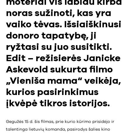
moteriai vis labiau kirba
noras sužinoti, kas yra
vaiko tėvas. Išsiaiškinusi
donoro tapatybę, ji
ryžtasi su juo susitikti.
Edit – režisierės Janicke
Askevold sukurta filmo
„Vieniša mama“ veikėja,
kurios pasirinkimus
įkvėpė tikros istorijos.
Gegužės 15 d. šis filmas, prie kurio kūrimo prisidėjo ir
talentinga lietuvių komanda, pasirodys šalies kino