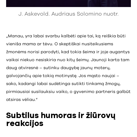
J. Askevold. Audriaus Solomino nuotr.
„Manau, yra labai svarbu kalbėti apie tai, ką reiškia būti
vieniša mama ar tėvu. O skeptiškai nusiteikusiems
žmonėms norisi parodyti, kad tokia šeima ir joje augantys
vaikai niekuo nesiskiria nuo kitų šeimų. Jaunoji karta tam
daug atviresnė – sutinku daugybę jaunų moterų,
galvojančių apie tokią motinystę. Jos mąsto naujai –
sako, kadangi labai sudėtinga sutikti tinkamą žmogų,
pirmiausiai susilauksiu vaiko, o gyvenimo partneris galbūt
atsiras vėliau.“
Subtilus humoras ir žiūrovų
reakcijos