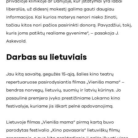
privačioje klinikoje ar Danijoje, kur įstatymai yra labai
liberalūs, už didesnį mokestį galima gauti daugiau
informacijos. Kai kurios moterys nenori nieko žinoti,
tačiau kitos nori pačios pasirinkti donorą. Pavyzdžiui, tokį,
kuris joms patiktų realiame gyvenime“, – pasakoja J.
Askevold.
Darbas su lietuviais
Jau kitą savaitę, gegužės 15-ąją, šalies kino teatrų
repertuaruose pasirodysiantis filmas „Vieniša mama“ –
bendras norvegų, lietuvių, suomių ir latvių kūrinys. Jo
pasaulinė premjera įvyko prestižiniame Lokarno kino
festivalyje, kuriame jis iškart pelnė apdovanojimą.
Lietuvoje filmas „Vieniša mama“ pirmą kartą buvo
parodytas festivalio „Kino pavasaris“ lietuviškų filmų