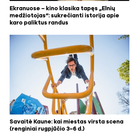
Ekranuose – kino klasika tapęs „Elnių
medžiotojas“: sukrečianti istorija apie
karo paliktus randus
Savaitė Kaune: kai miestas virsta scena
(renginiai rugpjūčio 3–6 d.)