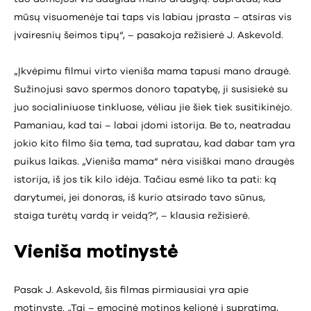
mūsų visuomenėje tai taps vis labiau įprasta – atsiras vis
įvairesnių šeimos tipų“, – pasakoja režisierė J. Askevold.
„Įkvėpimu filmui virto vieniša mama tapusi mano draugė.
Sužinojusi savo spermos donoro tapatybę, ji susisiekė su
juo socialiniuose tinkluose, vėliau jie šiek tiek susitikinėjo.
Pamaniau, kad tai – labai įdomi istorija. Be to, neatradau
jokio kito filmo šia tema, tad supratau, kad dabar tam yra
puikus laikas. „Vieniša mama“ nėra visiškai mano draugės
istorija, iš jos tik kilo idėja. Tačiau esmė liko ta pati: ką
darytumei, jei donoras, iš kurio atsirado tavo sūnus,
staiga turėtų vardą ir veidą?“, – klausia režisierė.
Vieniša motinystė
Pasak J. Askevold, šis filmas pirmiausiai yra apie
motinystę. „Tai – emocinė motinos kelionė į supratimą,