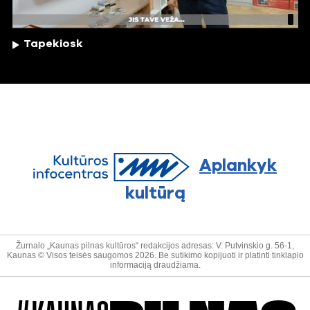
Tapekiosk
Aplankyk
kultūrą
Žurnalo „Kaunas pilnas kultūros“ redakcijos adresas: V. Putvinskio g. 56-1,
Kaunas © Visos teisės saugomos 2026. Be sutikimo kopijuoti ir platinti tinklapio
informaciją draudžiama.