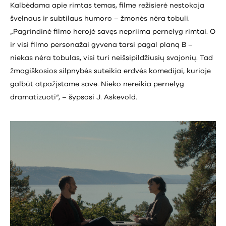
Kalbėdama apie rimtas temas, filme režisierė nestokoja
švelnaus ir subtilaus humoro – žmonės nėra tobuli.
„Pagrindinė filmo herojė savęs nepriima pernelyg rimtai. O
ir visi filmo personažai gyvena tarsi pagal planą B –
niekas nėra tobulas, visi turi neišsipildžiusių svajonių. Tad
žmogiškosios silpnybės suteikia erdvės komedijai, kurioje
galbūt atpažįstame save. Nieko nereikia pernelyg
dramatizuoti“, – šypsosi J. Askevold.