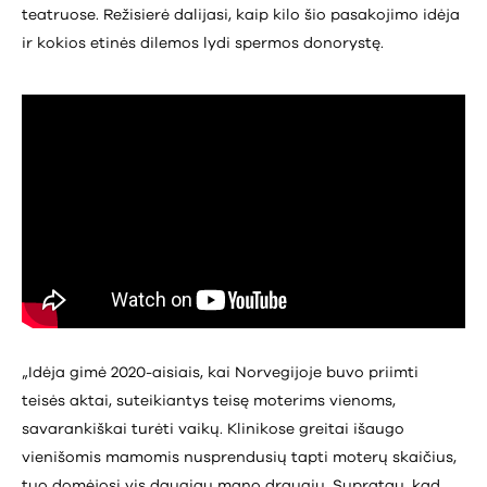
teatruose. Režisierė dalijasi, kaip kilo šio pasakojimo idėja
ir kokios etinės dilemos lydi spermos donorystę.
„Idėja gimė 2020-aisiais, kai Norvegijoje buvo priimti
teisės aktai, suteikiantys teisę moterims vienoms,
savarankiškai turėti vaikų. Klinikose greitai išaugo
vienišomis mamomis nusprendusių tapti moterų skaičius,
tuo domėjosi vis daugiau mano draugių. Supratau, kad