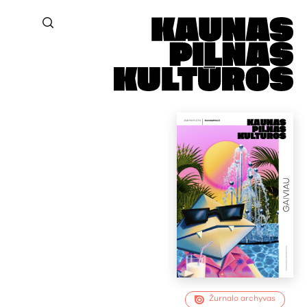
Žurnalo archyvas