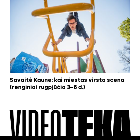
Savaitė Kaune: kai miestas virsta scena
(renginiai rugpjūčio 3–6 d.)
VIDEO
TEKA