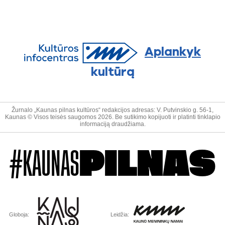
Aplankyk
kultūrą
Žurnalo „Kaunas pilnas kultūros“ redakcijos adresas: V. Putvinskio g. 56-1,
Kaunas © Visos teisės saugomos 2026. Be sutikimo kopijuoti ir platinti tinklapio
informaciją draudžiama.
#KAUNAS
PILNAS
Globoja:
Leidžia: