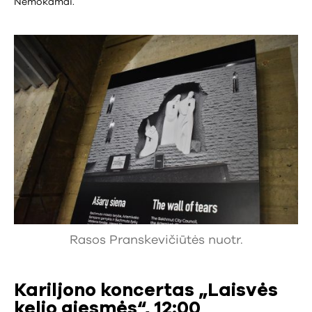
Nemokamai.
Rasos Pranskevičiūtės nuotr.
Kariljono koncertas „Laisvės
kelio giesmės“, 12:00