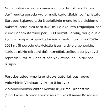
Nacionalinio istorinio memorialinio draustinio „Babin
Jar“ rengta paroda yra pirmoji, kurią „Babin Jar“ pristato
Europos Sąjungoje. Ja šiuolaikinio meno kalba siekiama
nubrėžti paraleles tarp 1942 m. Holokausto tragedijos, per
kurią Bachmute žuvo per 3000 nekaltų civilių, daugiausia
žydų, ir rusijos okupantų tyčinio miesto naikinimo 2022–
2023 m. Ši paroda atskleidžia istoriją dviejų genocidų,
kuriuos skiria aštuoni dešimtmečiai, tačiau abu įvykdyti
represinių režimų: nacistinės Vokietijos ir šiuolaikinės
rusijos.
Parodos atidaryme ją pristatys autoriai, pasirodys
Valstybinio Vilniaus kvarteto (Lietuva)
violončelininkas Viktor Rekalo ir „Prime Orchestra“
(Charkivas, Ukraina) pirmasis smuikas Kseniia Kosarieva.