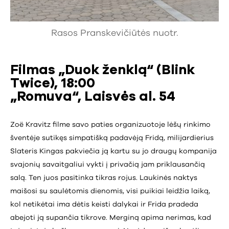
Rasos Pranskevičiūtės nuotr.
Filmas „Duok ženklą“ (Blink
Twice), 18:00
„Romuva“, Laisvės al. 54
Zoë Kravitz filme savo paties organizuotoje lėšų rinkimo
šventėje sutikęs simpatišką padavėją Fridą, milijardierius
Slateris Kingas pakviečia ją kartu su jo draugų kompanija
svajonių savaitgaliui vykti į privačią jam priklausančią
salą. Ten juos pasitinka tikras rojus. Laukinės naktys
maišosi su saulėtomis dienomis, visi puikiai leidžia laiką,
kol netikėtai ima dėtis keisti dalykai ir Frida pradeda
abejoti ją supančia tikrove. Merginą apima nerimas, kad