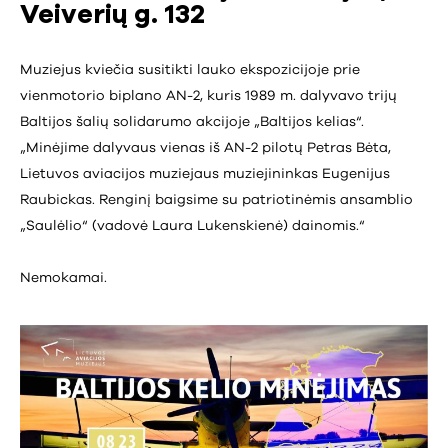
Veiverių g. 132
Muziejus kviečia susitikti lauko ekspozicijoje prie
vienmotorio biplano AN-2, kuris 1989 m. dalyvavo trijų
Baltijos šalių solidarumo akcijoje „Baltijos kelias“.
„Minėjime dalyvaus vienas iš AN-2 pilotų Petras Bėta,
Lietuvos aviacijos muziejaus muziejininkas Eugenijus
Raubickas. Renginį baigsime su patriotinėmis ansamblio
„Saulėlio“ (vadovė Laura Lukenskienė) dainomis.“
Nemokamai.