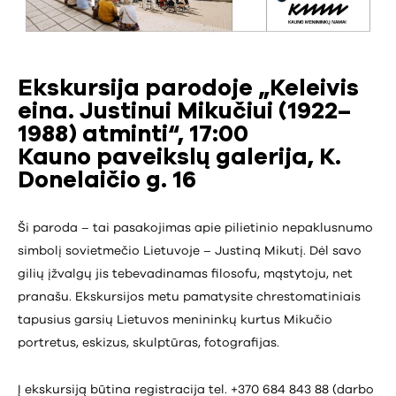
Ekskursija parodoje „Keleivis
eina. Justinui Mikučiui (1922–
1988) atminti“, 17:00
Kauno paveikslų galerija, K.
Donelaičio g. 16
Ši paroda – tai pasakojimas apie pilietinio nepaklusnumo
simbolį sovietmečio Lietuvoje – Justiną Mikutį. Dėl savo
gilių įžvalgų jis tebevadinamas filosofu, mąstytoju, net
pranašu. Ekskursijos metu pamatysite chrestomatiniais
tapusius garsių Lietuvos menininkų kurtus Mikučio
portretus, eskizus, skulptūras, fotografijas.
Į ekskursiją būtina registracija tel. +370 684 843 88 (darbo