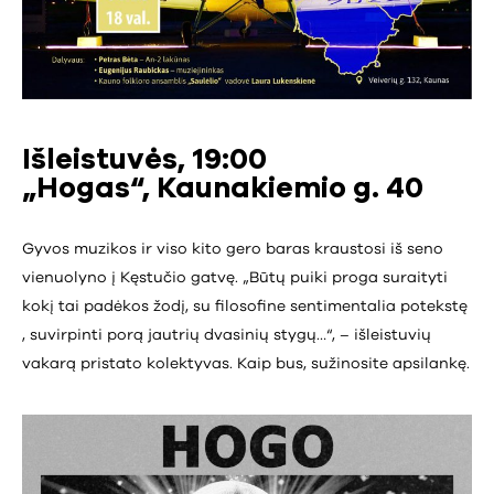
Išleistuvės, 19:00
„Hogas“, Kaunakiemio g. 40
Gyvos muzikos ir viso kito gero baras kraustosi iš seno
vienuolyno į Kęstučio gatvę. „Būtų puiki proga suraityti
kokį tai padėkos žodį, su filosofine sentimentalia potekstę
, suvirpinti porą jautrių dvasinių stygų…“, – išleistuvių
vakarą pristato kolektyvas. Kaip bus, sužinosite apsilankę.