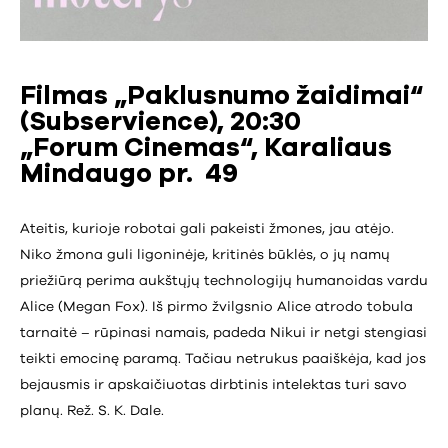
Filmas „Paklusnumo žaidimai“
(Subservience), 20:30
„Forum Cinemas“, Karaliaus
Mindaugo pr. 49
Ateitis, kurioje robotai gali pakeisti žmones, jau atėjo.
Niko žmona guli ligoninėje, kritinės būklės, o jų namų
priežiūrą perima aukštųjų technologijų humanoidas vardu
Alice (Megan Fox). Iš pirmo žvilgsnio Alice atrodo tobula
tarnaitė – rūpinasi namais, padeda Nikui ir netgi stengiasi
teikti emocinę paramą. Tačiau netrukus paaiškėja, kad jos
bejausmis ir apskaičiuotas dirbtinis intelektas turi savo
planų. Rež. S. K. Dale.