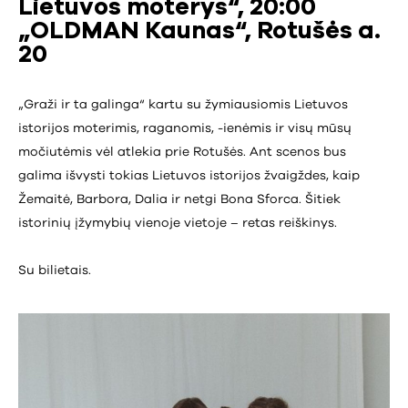
Lietuvos moterys“, 20:00
„OLDMAN Kaunas“, Rotušės a.
20
„Graži ir ta galinga“ kartu su žymiausiomis Lietuvos
istorijos moterimis, raganomis, -ienėmis ir visų mūsų
močiutėmis vėl atlekia prie Rotušės. Ant scenos bus
galima išvysti tokias Lietuvos istorijos žvaigždes, kaip
Žemaitė, Barbora, Dalia ir netgi Bona Sforca. Šitiek
istorinių įžymybių vienoje vietoje – retas reiškinys.
Su bilietais.