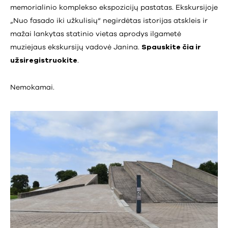
memorialinio komplekso ekspozicijų pastatas. Ekskursijoje
„Nuo fasado iki užkulisių“ negirdėtas istorijas atskleis ir
mažai lankytas statinio vietas aprodys ilgametė
muziejaus ekskursijų vadovė Janina.
Spauskite čia ir
užsiregistruokite
.
Nemokamai.