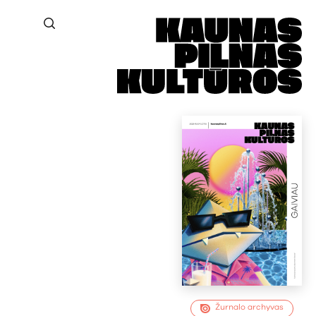
Žurnalo archyvas