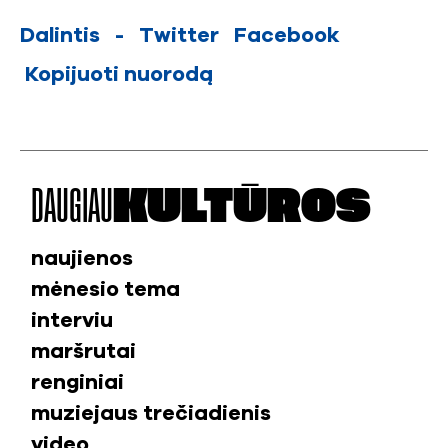
Dalintis
-
Twitter
Facebook
Kopijuoti nuorodą
DAUGIAU
KULTŪROS
naujienos
mėnesio tema
interviu
maršrutai
renginiai
muziejaus trečiadienis
video