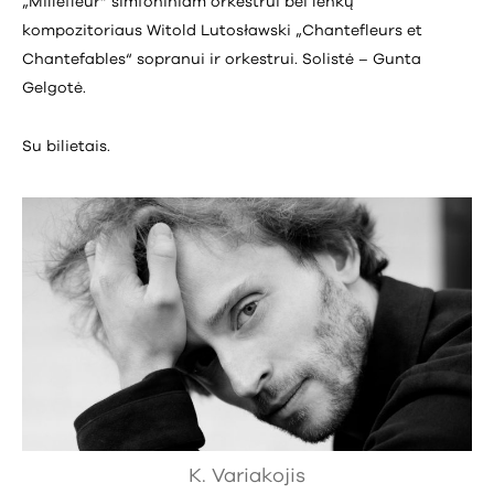
„Millefleur“ simfoniniam orkestrui bei lenkų
kompozitoriaus Witold Lutosławski „Chantefleurs et
Chantefables“ sopranui ir orkestrui. Solistė – Gunta
Gelgotė.
Su bilietais.
K. Variakojis