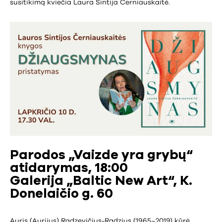
susitikimą kviečia Laura Sintija Černiauskaitė.
Parodos „Vaizde yra grybų“
atidarymas, 18:00
Galerija „Baltic New Art“, K.
Donelaičio g. 60
Auris (Aurijus) Radzevičius-Radzius (1965–2019) kūrė