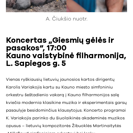
A. Čiukšio nuotr.
Koncertas „Giesmių gėlės ir
pasakos“, 17:00
Kauno valstybinė filharmonija,
L. Sapiegos g. 5
Vienas ryškiausių lietuvių jaunosios kartos dirigentų
Karolis Variakojis kartu su Kauno miesto simfoniniu
orkestru šeštadienio vakarą į Kauno filharmonijos salę
kviečia modernia klasikine muzika ir eksperimentais garsų
pasaulyje besidominčius klausytojus. Koncerto programai
K. Variakojis parinko du šiuolaikinės akademinės muzikos
opusus – lietuvių kompozitorės Žibuoklės Martinaitytės