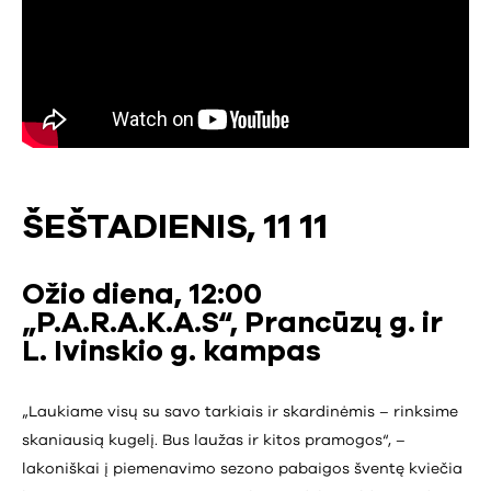
ŠEŠTADIENIS, 11 11
Ožio diena, 12:00
„P.A.R.A.K.A.S“, Prancūzų g. ir
L. Ivinskio g. kampas
„Laukiame visų su savo tarkiais ir skardinėmis – rinksime
skaniausią kugelį. Bus laužas ir kitos pramogos“, –
lakoniškai į piemenavimo sezono pabaigos šventę kviečia