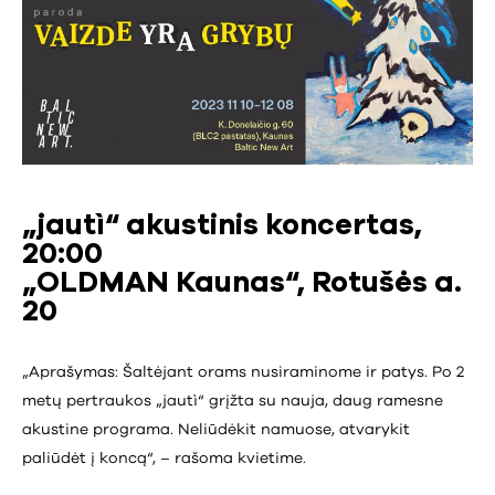
„jautì“ akustinis koncertas,
20:00
„OLDMAN Kaunas“, Rotušės a.
20
„Aprašymas: Šaltėjant orams nusiraminome ir patys. Po 2
metų pertraukos „jautì“ grįžta su nauja, daug ramesne
akustine programa. Neliūdėkit namuose, atvarykit
paliūdėt į koncą“, – rašoma kvietime.