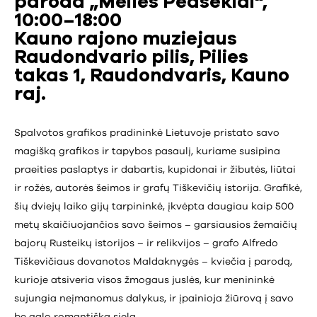
paroda „Meilės Pėdsekiai“,
10:00–18:00
Kauno rajono muziejaus
Raudondvario pilis, Pilies
takas 1, Raudondvaris, Kauno
raj.
Spalvotos grafikos pradininkė Lietuvoje pristato savo
magišką grafikos ir tapybos pasaulį, kuriame susipina
praeities paslaptys ir dabartis, kupidonai ir žibutės, liūtai
ir rožės, autorės šeimos ir grafų Tiškevičių istorija. Grafikė,
šių dviejų laiko gijų tarpininkė, įkvėpta daugiau kaip 500
metų skaičiuojančios savo šeimos – garsiausios žemaičių
bajorų Rusteikų istorijos – ir relikvijos – grafo Alfredo
Tiškevičiaus dovanotos Maldaknygės – kviečia į parodą,
kurioje atsiveria visos žmogaus juslės, kur menininkė
sujungia neįmanomus dalykus, ir įpainioja žiūrovą į savo
be galo romantišką sielą.