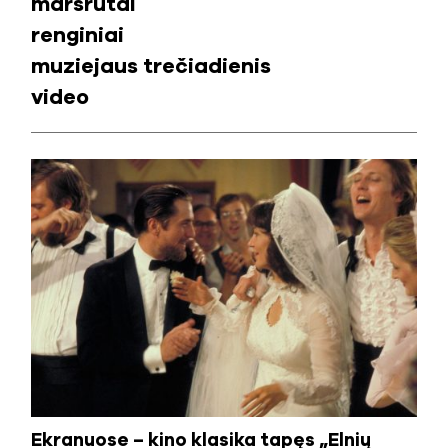
maršrutai
renginiai
muziejaus trečiadienis
video
Ekranuose – kino klasika tapęs „Elnių