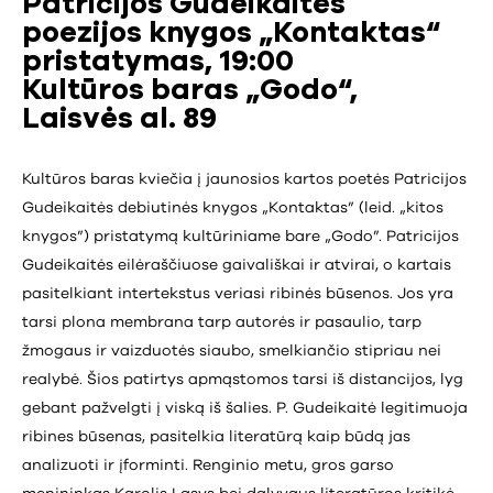
Patricijos Gudeikaitės
poezijos knygos „Kontaktas“
pristatymas, 19:00
Kultūros baras „Godo“,
Laisvės al. 89
Kultūros baras kviečia į jaunosios kartos poetės Patricijos
Gudeikaitės debiutinės knygos „Kontaktas” (leid. „kitos
knygos”) pristatymą kultūriniame bare „Godo”. Patricijos
Gudeikaitės eilėraščiuose gaivališkai ir atvirai, o kartais
pasitelkiant intertekstus veriasi ribinės būsenos. Jos yra
tarsi plona membrana tarp autorės ir pasaulio, tarp
žmogaus ir vaizduotės siaubo, smelkiančio stipriau nei
realybė. Šios patirtys apmąstomos tarsi iš distancijos, lyg
gebant pažvelgti į viską iš šalies. P. Gudeikaitė legitimuoja
ribines būsenas, pasitelkia literatūrą kaip būdą jas
analizuoti ir įforminti. Renginio metu, gros garso