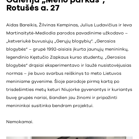
Galerija „Meno parkas“,
Rotušės a. 27
Aidas Bareikis, Žilvinas Kempinas, Julius Ludavičius ir Ieva
Martinaitytė-Mediodia parodos pavadinime užkodavo –
„ketveriukė buvusiųjų „Gerųjų blogybių“. „Gerosios
blogybės“ – grupė 1992-aisiais įkurta jaunųjų menininkų,
legendinio Kęstučio Zapkaus kurso studentų. „Gerosios
blogybės“ drąsiai eksperimentavo ir laužė nusistovėjusias
normas – jie buvo svarbus reiškinys to meto Lietuvos
meniniame gyvenime. Šioje parodoje pirmą kartą po
trisdešimties metų keturi Niujorke gyvenantys ir kuriantys
buvę grupės nariai, šiandien jau žinomi ir pripažinti
menininkai susitinka bendram projektui.
Nemokamai.