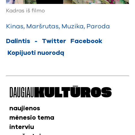
Kadras iš filmo
Kinas
,
Maršrutas
,
Muzika
,
Paroda
Dalintis
-
Twitter
Facebook
Kopijuoti nuorodą
DAUGIAU
KULTŪROS
naujienos
mėnesio tema
interviu