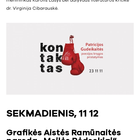
menininkas Karolis Lasys bei dalyvaus literatūros kritikė
dr. Virginija Cibarauskė.
SEKMADIENIS, 11 12
Grafikės Aistės Ramūnaitės