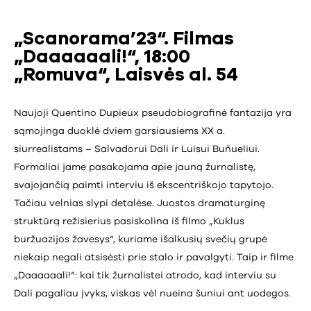
„Scanorama’23“. Filmas
„Daaaaaali!“, 18:00
„Romuva“, Laisvės al. 54
Naujoji Quentino Dupieux pseudobiografinė fantazija yra
sąmojinga duoklė dviem garsiausiems XX a.
siurrealistams – Salvadorui Dali ir Luisui Buñueliui.
Formaliai jame pasakojama apie jauną žurnalistę,
svajojančią paimti interviu iš ekscentriškojo tapytojo.
Tačiau velnias slypi detalėse. Juostos dramaturginę
struktūrą režisierius pasiskolina iš filmo „Kuklus
buržuazijos žavesys“, kuriame išalkusių svečių grupė
niekaip negali atsisėsti prie stalo ir pavalgyti. Taip ir filme
„Daaaaaali!“: kai tik žurnalistei atrodo, kad interviu su
Dali pagaliau įvyks, viskas vėl nueina šuniui ant uodegos.