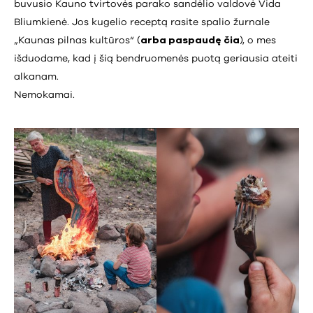
buvusio Kauno tvirtovės parako sandėlio valdovė Vida
Bliumkienė. Jos kugelio receptą rasite spalio žurnale
„Kaunas pilnas kultūros“ (
arba paspaudę čia
), o mes
išduodame, kad į šią bendruomenės puotą geriausia ateiti
alkanam.
Nemokamai.