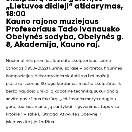
„Lietuvos didieji“ atidarymas,
18:00
Kauno rajono muziejaus
Profesoriaus Tado Ivanausko
Obelynės sodyba, Obelynės g.
8, Akademija, Kauno raj.
Nacionalinės premijos laureato skulptoriaus Leono
Striogos (1930–2022) kūrinių sąraše – portretai, figūrinės
kompozicijos, dekoratyvinės skulptūros bei mažoji
plastika. Leonas Strioga kurdamas medžio skulptūras iš
beržo naudoja unikalią kapotinę techniką, sukuriančią
savitą paviršiaus faktūrą. „Jei žmonės matys daugiau
gero, tauraus meno, jų santykiai ir gyvenimas taps visai
kitokie,“ – sakė L. Strioga. Atvykite į Obelynę ir
įsklausykite į jo žodžius.