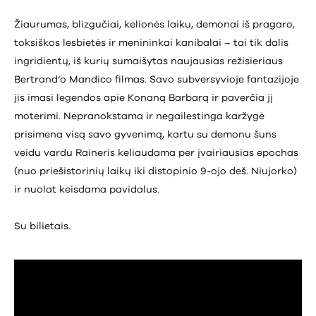
Žiaurumas, blizgučiai, kelionės laiku, demonai iš pragaro,
toksiškos lesbietės ir menininkai kanibalai – tai tik dalis
ingridientų, iš kurių sumaišytas naujausias režisieriaus
Bertrand‘o Mandico filmas. Savo subversyvioje fantazijoje
jis imasi legendos apie Konaną Barbarą ir paverčia jį
moterimi. Nepranokstama ir negailestinga karžygė
prisimena visą savo gyvenimą, kartu su demonu šuns
veidu vardu Raineris keliaudama per įvairiausias epochas
(nuo priešistorinių laikų iki distopinio 9-ojo deš. Niujorko)
ir nuolat keisdama pavidalus.
Su bilietais.