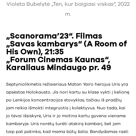
Violeta Bubelytė „Ten, kur baigiasi viskas“, 2022
m.
„Scanorama’23“. Filmas
„Savas kambarys“ (A Room of
His Own), 21:35
„Forum Cinemas Kaunas“,
Karaliaus Mindaugo pr. 49
Septyniolikmetis režisieriaus Matan Yairo herojus Uris yra
apsėstas Holokausto. Jis nori kartu su klase vykti į kelionę
po Lenkijos koncentracijos stovyklas, tačiau iš pradžių
jam reikia išmokti integruotis į kolektyvus. Nuo tada, kai
jo tėvai išsiskyrė, Uris ir jo motina kartu gyvena viename
kambaryje. Uris norėtų turėti atskirą kambarį, bet jam
taip pat patinka, kad mama būtų šalia. Bandydamas rasti