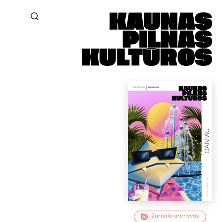
Žurnalo archyvas