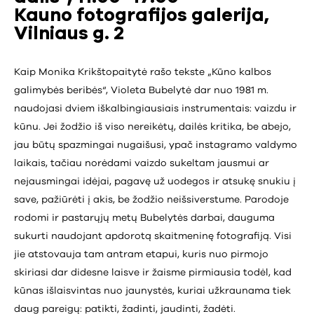
Kauno fotografijos galerija,
Vilniaus g. 2
Kaip Monika Krikštopaitytė rašo tekste „Kūno kalbos
galimybės beribės“, Violeta Bubelytė dar nuo 1981 m.
naudojasi dviem iškalbingiausiais instrumentais: vaizdu ir
kūnu. Jei žodžio iš viso nereikėtų, dailės kritika, be abejo,
jau būtų spazmingai nugaišusi, ypač instagramo valdymo
laikais, tačiau norėdami vaizdo sukeltam jausmui ar
nejausmingai idėjai, pagavę už uodegos ir atsukę snukiu į
save, pažiūrėti į akis, be žodžio neišsiverstume. Parodoje
rodomi ir pastarųjų metų Bubelytės darbai, dauguma
sukurti naudojant apdorotą skaitmeninę fotografiją. Visi
jie atstovauja tam antram etapui, kuris nuo pirmojo
skiriasi dar didesne laisve ir žaisme pirmiausia todėl, kad
kūnas išlaisvintas nuo jaunystės, kuriai užkraunama tiek
daug pareigų: patikti, žadinti, jaudinti, žadėti.