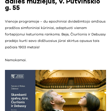
dailės muziejus, V. Putvinskio
g. 55
Vienoje programoje – du epochiniai dvidešimtojo amžiaus
pradžios simfoniniai kūriniai, adaptuoti vienam
fortepijonui keturioms rankoms. Beje, Čiurlionis ir Debussy
pradėjo kurti savo didžiuosius jūrai skirtus opusus tais
pačiais 1903 metais!
Nemokamai.