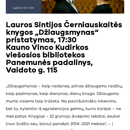
Lauros Sintijos Černiauskaitės
knygos „Džiaugsmynas“
pristatymas, 17:30
Kauno Vinco Kudirkos
viešosios bibliotekos
Panemunės padalinys,
Vaidoto g. 115
„Džiaugsmynas – kaip raidynas, pilnas džiaugsmo raidžių,
kaip psalmynas, kaip dienynas, dienų knyga. Džiaugsmo
mums visiems taip trūksta. Ne paviršutiniško kikenimo,
bet to, kylančio iš egzistencijos gelmių, kurio kūrėjai – ne
mes patys. Knygoje – 22 grynojo įkvėpimo tekstai, esukai
(nuo žodžio esu, būnu) parašyti 2014–2021 metais“, – į