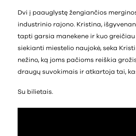
Dvi į paauglystę žengiančios merginos 
industrinio rajono. Kristina, išgyvenant
tapti garsia manekene ir kuo greičiau 
siekianti miestelio naujokė, seka Kris
nežino, ką joms pačioms reiškia groži
draugų suvokimais ir atkartoja tai, kas
Su bilietais.