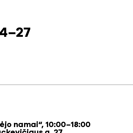
24–27
jo namai“, 10:00–18:00
ackevičiaus g. 27