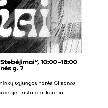
tebėjimai“, 10:00–18:00
nės g. 7
lininkų sąjungos narės Oksanos
rodoje pristatomi kūriniai