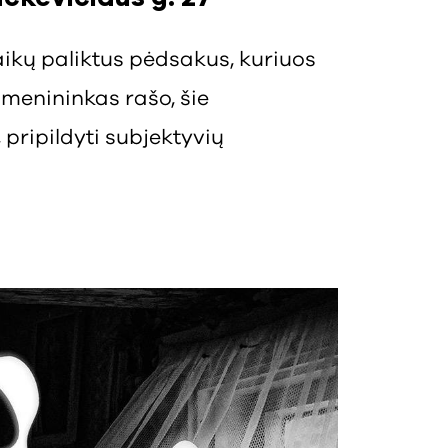
aikų paliktus pėdsakus, kuriuos
 menininkas rašo, šie
pripildyti subjektyvių