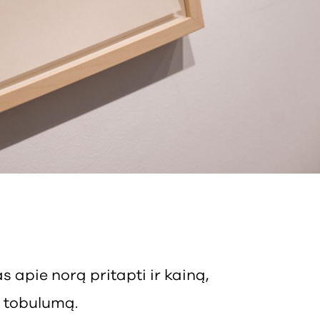
s apie norą pritapti ir kainą,
 tobulumą.