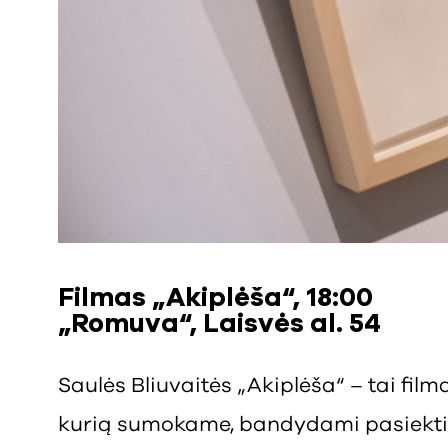
Filmas „Akiplėša“, 18:00
„Romuva“, Laisvės al. 54
Saulės Bliuvaitės „Akiplėša“ – tai filma
kurią sumokame, bandydami pasiekti