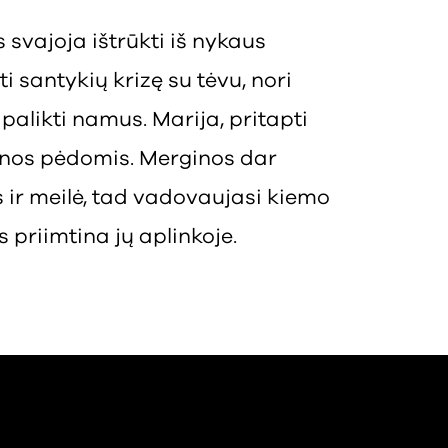
svajoja ištrūkti iš nykaus
i santykių krizę su tėvu, nori
palikti namus. Marija, pritapti
tinos pėdomis. Merginos dar
s ir meilė, tad vadovaujasi kiemo
 priimtina jų aplinkoje.