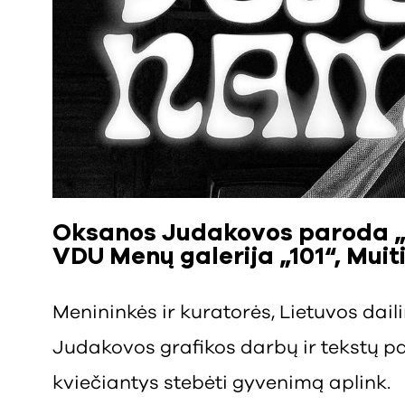
Oksanos Judakovos paroda „S
VDU Menų galerija „101“, Muiti
Menininkės ir kuratorės, Lietuvos dai
Judakovos grafikos darbų ir tekstų pa
kviečiantys stebėti gyvenimą aplink.