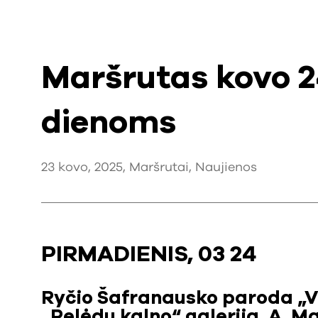
Maršrutas kovo 
dienoms
23 kovo, 2025,
Maršrutai
,
Naujienos
PIRMADIENIS, 03 24
Ryčio Šafranausko paroda „Vė
„Pelėdų kalno“ galerija, A. M