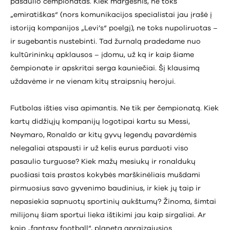
pasaulio čempionatas. Kiek margesnis, ne toks
„emiratiškas“ (nors komunikacijos specialistai jau įrašė į
istoriją kompanijos „Levi’s“ poelgį), ne toks nupoliruotas –
ir sugebantis nustebinti. Tad žurnalą pradedame nuo
kultūrininkų apklausos – įdomu, už ką ir kaip šiame
čempionate ir apskritai serga kauniečiai. Šį klausimą
uždavėme ir ne vienam kitų straipsnių herojui.
Futbolas išties visa apimantis. Ne tik per čempionatą. Kiek
kartų didžiųjų kompanijų logotipai kartu su Messi,
Neymaro, Ronaldo ar kitų gyvų legendų pavardėmis
nelegaliai atspausti ir už kelis eurus parduoti viso
pasaulio turguose? Kiek mažų mesiukų ir ronaldukų
puošiasi tais prastos kokybės marškinėliais mušdami
pirmuosius savo gyvenimo baudinius, ir kiek jų taip ir
nepasiekia sapnuotų sportinių aukštumų? Žinoma, šimtai
milijonų šiam sportui lieka ištikimi jau kaip sirgaliai. Ar
kaip „fantasy football“, planetą apraizgiusios