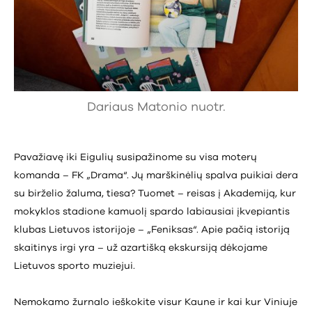
Dariaus Matonio nuotr.
Pavažiavę iki Eigulių susipažinome su visa moterų
komanda – FK „Drama“. Jų marškinėlių spalva puikiai dera
su birželio žaluma, tiesa? Tuomet – reisas į Akademiją, kur
mokyklos stadione kamuolį spardo labiausiai įkvepiantis
klubas Lietuvos istorijoje – „Feniksas“. Apie pačią istoriją
skaitinys irgi yra – už azartišką ekskursiją dėkojame
Lietuvos sporto muziejui.
Nemokamo žurnalo ieškokite visur Kaune ir kai kur Viniuje