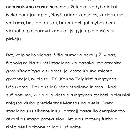
nenusakomo masto schemos, žaidėjai-vadybininkai.
Nekalbant jau apie „PlayStation“ konsoles, kurias atseit
vaikams, bet labiau sau, būtent dėl galimybės bent
virtualiai paspardyti kamuolį įsigyja apie pusė visų
pirkėjų.
Bet, kaip sako vienas iš šio numerio herojų Žilvinas,
futbolą reikia žiūrėti stadione. Jo pasakojime atrasite
groudhoppingą
, o tuomet, jei esate Kauno miesto
gyventojai, nueisite į FK „Kauno Žalgiris“ rungtynes.
Užsukome į Dariaus ir Girėno stadioną ir mes – kad
sužinotume, kurioje jo vietoje rungtynes stebėti labiausiai
mėgsta klubo prezidentas Mantas Kalnietis. Greta
stadiono susitikome ir su į antrąjį pasaulio čempionato
atrankos etapą patekusios Lietuvos moterų futbolo
rinktinės kapitone Milda Liužinaite.