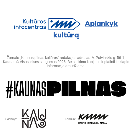
Aplankyk
kultūrą
Žurnalo „Kaunas pilnas kultūros“ redakcijos adresas: V. Putvinskio g. 56-1,
Kaunas © Visos teisės saugomos 2026. Be sutikimo kopijuoti ir platinti tinklapio
informaciją draudžiama.
#KAUNAS
PILNAS
Globoja:
Leidžia: