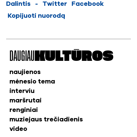
Dalintis
-
Twitter
Facebook
Kopijuoti nuorodą
DAUGIAU
KULTŪROS
naujienos
mėnesio tema
interviu
maršrutai
renginiai
muziejaus trečiadienis
video