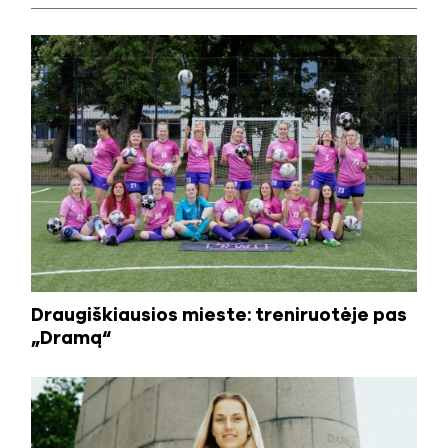
Draugiškiausios mieste: treniruotėje pas
„Dramą“