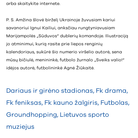
arba skaitykite internete.
P. S. Amžina šlovė birželį Ukrainoje žuvusiam kariui
savanoriui Ignui Kailiui, anksčiau rungtyniavusiam
Marijampolės „Sūduvos“ dublerių komandoje. Iliustraciją
jo atminimui, kurią rasite prie liepos renginių
kalendoriaus, sukūrė šio numerio viršelio autorė, sena
mūsų bičiulė, menininkė, futbolo žurnalo „Sveiks valio!“
idėjos autorė, futbolininkė Agnė Žiūkaitė.
Dariaus ir girėno stadionas
,
Fk drama
,
Fk feniksas
,
Fk kauno žalgiris
,
Futbolas
,
Groundhopping
,
Lietuvos sporto
muziejus