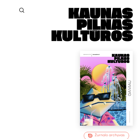
Žurnalo archyvas