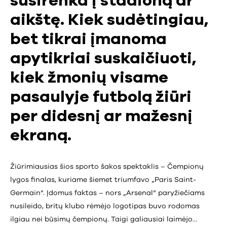
susirenka į stadioną ar
aikštę. Kiek sudėtingiau,
bet tikrai įmanoma
apytikriai suskaičiuoti,
kiek žmonių visame
pasaulyje futbolą žiūri
per didesnį ar mažesnį
ekraną.
Žiūrimiausias šios sporto šakos spektaklis – Čempionų
lygos finalas, kuriame šiemet triumfavo „Paris Saint-
Germain“. Įdomus faktas – nors „Arsenal“ paryžiečiams
nusileido, britų klubo rėmėjo logotipas buvo rodomas
ilgiau nei būsimų čempionų. Taigi galiausiai laimėjo…