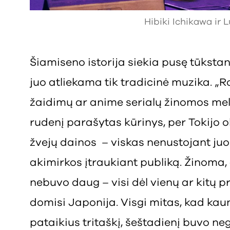
Hibiki Ichikawa ir 
Šiamiseno istorija siekia pusę tūkstan
juo atliekama tik tradicinė muzika. „
žaidimų ar anime serialų žinomos melo
rudenį parašytas kūrinys, per Tokijo 
žvejų dainos – viskas nenustojant juok
akimirkos įtraukiant publiką. Žinoma, 
nebuvo daug – visi dėl vienų ar kitų 
domisi Japonija. Visgi mitas, kad kaun
pataikius tritaškį, šeštadienį buvo neg