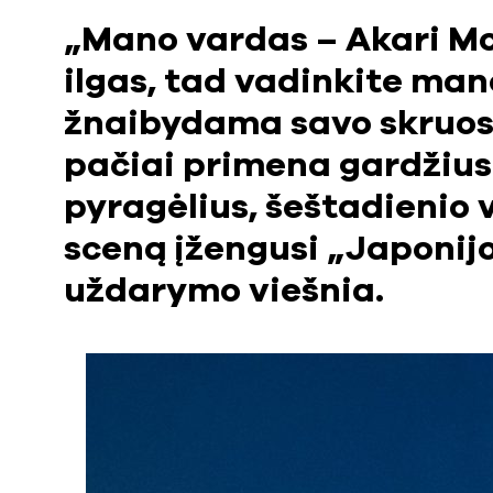
„Mano vardas – Akari Moc
ilgas, tad vadinkite ma
žnaibydama savo skruostu
pačiai primena gardžius
pyragėlius, šeštadienio v
sceną įžengusi „Japonij
uždarymo viešnia.