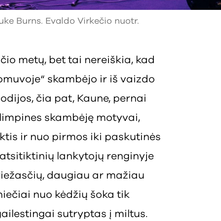
Luke Burns. Evaldo Virkečio nuotr.
čio metų, bet tai nereiškia, kad
Romuvoje“ skambėjo ir iš vaizdo
dijos, čia pat, Kaune, pernai
olimpines skambėję motyvai,
tis ir nuo pirmos iki paskutinės
atsitiktinių lankytojų renginyje
priežasčių, daugiau ar mažiau
iečiai nuo kėdžių šoka tik
ailestingai sutryptas į miltus.