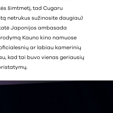
stės šimtmetį, tad Cugaru
ntą netrukus sužinosite daugiau)
istatė Japonijos ambasada
pasirodymą Kauno kino namuose
ficialesnių ar labiau kamerinių
au, kad tai buvo vienas geriausių
pristatymų.