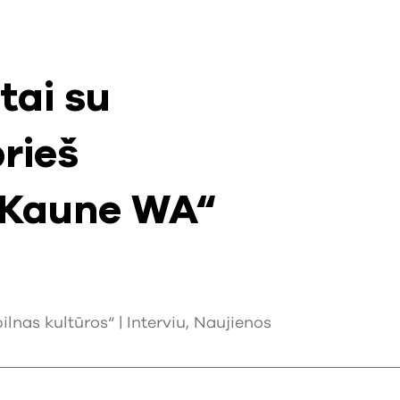
tai su
prieš
 Kaune WA“
ilnas kultūros“ |
Interviu
,
Naujienos