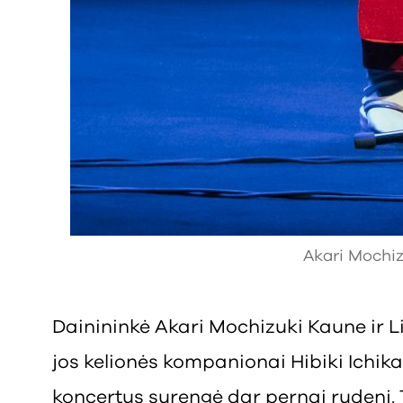
Akari Mochiz
Dainininkė
Akari Mochizuki Kaune ir L
jos kelionės kompanionai Hibiki Ichik
koncertus surengė dar pernai rudenį. 