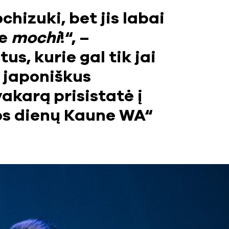
hizuki, bet jis labai
ne
mochi
!“, –
s, kurie gal tik jai
 japoniškus
akarą prisistatė į
os dienų Kaune WA“