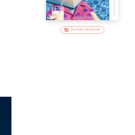
Žurnalo archyvas