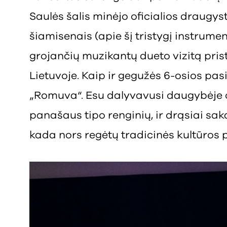
Saulės šalis minėjo oficialios draugy
šiamisenais (apie šį tristygį instrume
grojančių muzikantų dueto vizitą pr
Lietuvoje. Kaip ir gegužės 6-osios 
„Romuva“. Esu dalyvavusi daugybėje o
panašaus tipo renginių, ir drąsiai sak
kada nors regėtų tradicinės kultūros 