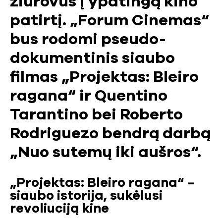
žiūrovus į ypatingą kino
patirtį. „Forum Cinemas“
bus rodomi pseudo-
dokumentinis siaubo
filmas „Projektas: Bleiro
ragana“ ir Quentino
Tarantino bei Roberto
Rodriguezo bendrą darbą
„Nuo sutemų iki aušros“.
„Projektas: Bleiro ragana“ –
siaubo istorija, sukėlusi
revoliuciją kine