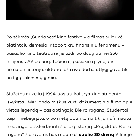
Po sėkmės „Sundance“ kino festivalyje filmas sulaukė
platintojų dėmesio ir tapo tikru finansiniu fenomenu –
pasaulio kino teatruose jis uždirbo daugiau nei 250
milijonų JAV dolerių. Tačiau šį pasiekimą lydėjo ir
nemaloni istorija: aktoriai už savo darbą atlygį gavo tik
po ilgų teisminių ginčų.
Siužetas nukelia į 1994-uosius, kai trys kino studentai
išvyksta į Merilando miškus kurti dokumentinio filmo apie
vietos legendą – paslaptingąją Bleiro raganą. Studentai
taip ir nebegrįžta, o po metų aptinkama tik jų nufilmuota
medžiaga, atskleidžianti šiurpią istoriją. „Projektas: Bleiro
ragana“ žiūrovams bus rodomas
spalio 30 dieną
Vilniuje,