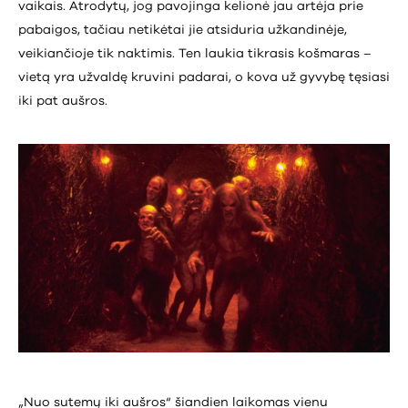
vaikais. Atrodytų, jog pavojinga kelionė jau artėja prie
pabaigos, tačiau netikėtai jie atsiduria užkandinėje,
veikiančioje tik naktimis. Ten laukia tikrasis košmaras –
vietą yra užvaldę kruvini padarai, o kova už gyvybę tęsiasi
iki pat aušros.
„Nuo sutemų iki aušros“ šiandien laikomas vienu