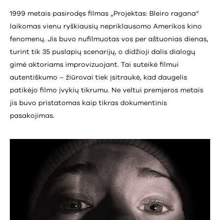
1999 metais pasirodęs filmas „Projektas: Bleiro ragana“
laikomas vienu ryškiausių nepriklausomo Amerikos kino
fenomenų. Jis buvo nufilmuotas vos per aštuonias dienas,
turint tik 35 puslapių scenarijų, o didžioji dalis dialogų
gimė aktoriams improvizuojant. Tai suteikė filmui
autentiškumo – žiūrovai tiek įsitraukė, kad daugelis
patikėjo filmo įvykių tikrumu. Ne veltui premjeros metais
jis buvo pristatomas kaip tikras dokumentinis
pasakojimas.