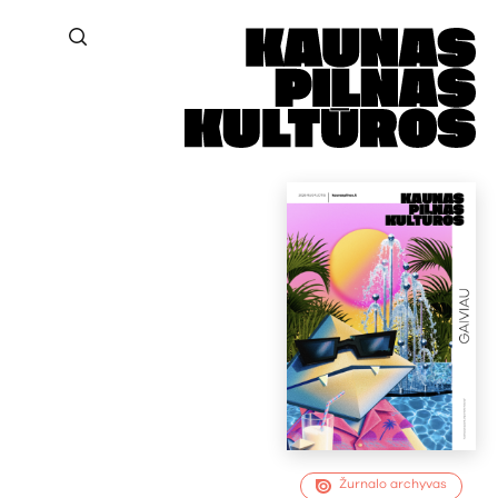
Žurnalo archyvas