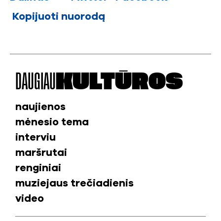
Kopijuoti nuorodą
DAUGIAU
KULTŪROS
naujienos
mėnesio tema
interviu
maršrutai
renginiai
muziejaus trečiadienis
video