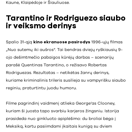
Kaune, Klaipėdoje ir Šiauliuose.
Tarantino ir Rodriguezo siaubo
ir veiksmo derinys
Spalio 31-ąją
kino ekranuose pasirodys
1996-ųjų filmas
„Nuo sutemų iki aušros“. Tai bendras dviejų ryškiausių 9-
ojo dešimtmečio pabaigos kūrėjų darbas – scenarijų
parašė Quentinas Tarantino, o režisavo Robertas
Rodriguezas. Rezultatas – netikėtas žanrų derinys,
kuriame kriminalinis trileris susilieja su vampyrišku siaubo
reginiu, praturtintu juodu humoru.
Filme pagrindinį vaidmenį atlieka George‘as Clooney,
kuriam ši juosta tapo svarbiu karjeros žingsniu. Istorija
prasideda nuo ginkluoto apiplėšimo: du broliai bėga į
Meksiką, kartu pasiimdami įkaitais kunigą su dviem