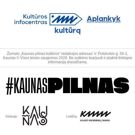
Aplankyk
kultūrą
Žurnalo „Kaunas pilnas kultūros“ redakcijos adresas: V. Putvinskio g. 56-1,
Kaunas © Visos teisės saugomos 2026. Be sutikimo kopijuoti ir platinti tinklapio
informaciją draudžiama.
#KAUNAS
PILNAS
Globoja:
Leidžia: