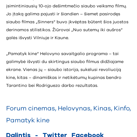
įsimintiniausių 10-ojo dešimtmečio siaubo veiksmo filmų.
Jo įtaką galima pajusti ir šiandien – šiemet pasirodęs
siaubo filmas „Sinners“ buvo įkvėptas būtent šios juostos
derinamos stilistikos. Žiūrovai „Nuo sutemų iki aušros“
galės išvysti Vilniuje ir Kaune.
„Pamatyk kine“ Helovyno savaitgalio programa – tai
galimybė išvysti du skirtingus siaubo filmus didžiajame
ekrane. Vienas jų – siaubo istorija, sukėlusi revoliuciją
kine, kitas – dinamiškas ir netikėtumų kupinas bendro
Tarantino bei Rodriguezo darbo rezultatas.
Forum cinemas
,
Helovynas
,
Kinas
,
Kinfo
,
Pamatyk kine
Dalintis
-
Twitter
Facebook