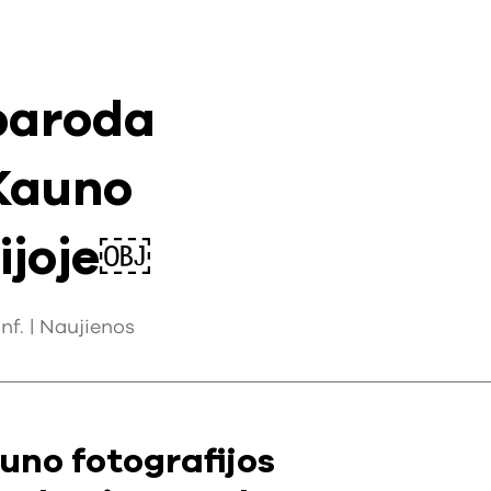
paroda
Kauno
rijoje￼
nf. |
Naujienos
auno fotografijos