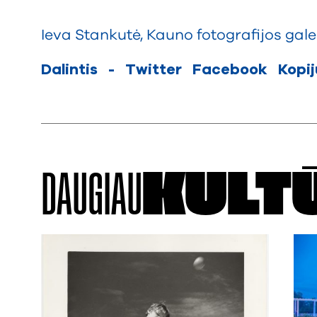
Ieva Stankutė
,
Kauno fotografijos gale
Dalintis
-
Twitter
Facebook
Kopi
DAUGIAU
KULT