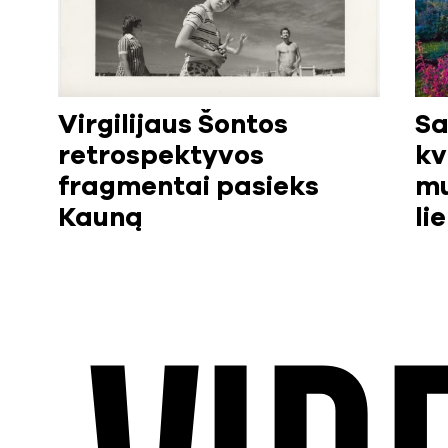
Virgilijaus Šontos
Sa
retrospektyvos
kv
fragmentai pasieks
mu
Kauną
li