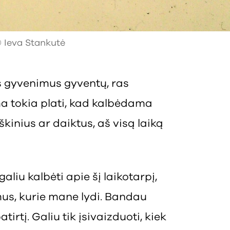
 Ieva Stankutė
s gyvenimus gyventų, ras
ma tokia plati, kad kalbėdama
eiškinius ar daiktus, aš visą laiką
liu kalbėti apie šį laikotarpį,
mus, kurie mane lydi. Bandau
tirtį. Galiu tik įsivaizduoti, kiek