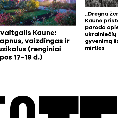
„Drėgna že
Kaune pris
paroda api
vaitgalis Kaune:
ukrainiečių
apnus, vaizdingas ir
gyvenimą ša
mirties
zikalus (renginiai
epos 17–19 d.)