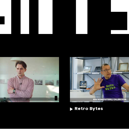
EO
T
Retro Bytes