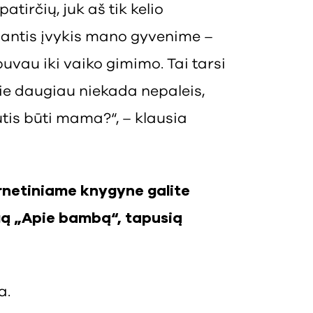
tirčių, juk aš tik kelio
čiantis įvykis mano gyvenime –
vau iki vaiko gimimo. Tai tarsi
urie daugiau niekada nepaleis,
utis būti mama?“, – klausia
ernetiniame knygyne galite
gą „Apie bambą“
, tapusią
a.