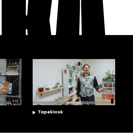
EKA
4:15
Tapekiosk