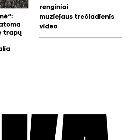
renginiai
mė“:
muziejaus trečiadienis
tatoma
video
e trapų
lia