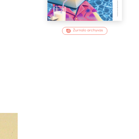
Žurnalo archyvas