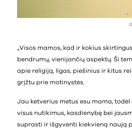
©
„Visos mamos, kad ir kokius skirtingu
bendrumų, vienijančių aspektų. Ši te
apie religiją, ligas, piešinius ir kitus r
grįžtu prie motinystės.
Jau ketverius metus esu mama, todėl ga
visus nutikimus, kasdienybę bei jaus
suprasti ir išgyventi kiekvieną naują pa