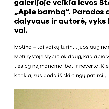
galerijoje veikia Ievos 
„Apie bambą“. Parodos 
dalyvaus ir autorė, vyks b
val.
Motina – tai vaikų turinti, juos auginan
Motinystėje slypi tiek daug, kad apie 
tiesiog neįmanoma, bet ir neverta. Ki
kitokia, susideda iš skirtingų patirčių.