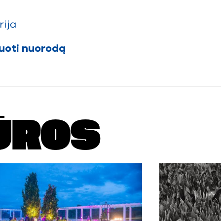
rija
juoti nuorodą
ŪROS