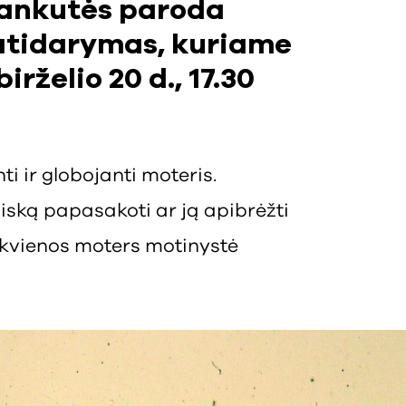
Stankutės paroda
atidarymas, kuriame
irželio 20 d., 17.30
ti ir globojanti moteris.
viską papasakoti ar ją apibrėžti
ekvienos moters motinystė