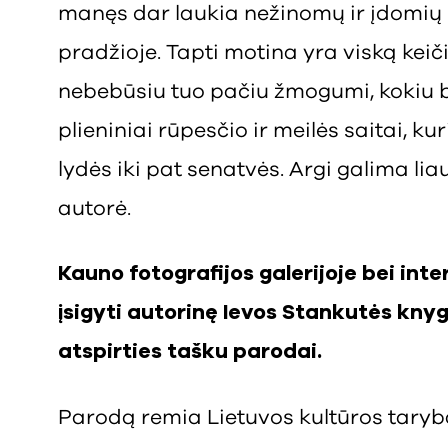
manęs dar laukia nežinomų ir įdomių pa
pradžioje. Tapti motina yra viską kei
nebebūsiu tuo pačiu žmogumi, kokiu bu
plieniniai rūpesčio ir meilės saitai, k
lydės iki pat senatvės. Argi galima lia
autorė.
Kauno fotografijos galerijoje bei int
įsigyti autorinę
Ievos Stankutės kny
atspirties tašku parodai.
Parodą remia Lietuvos kultūros taryb