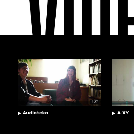
VID
4:27
Audioteka
A-XY