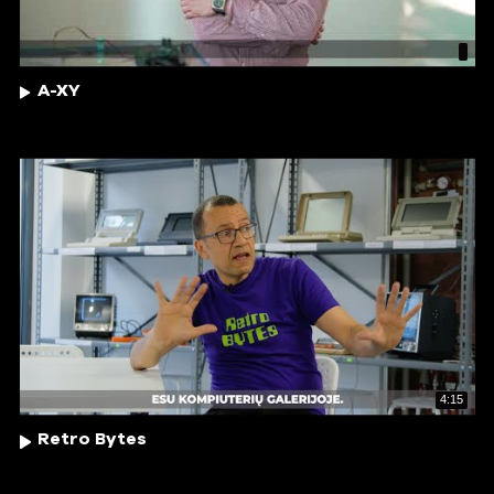
A-XY
4:15
Retro Bytes