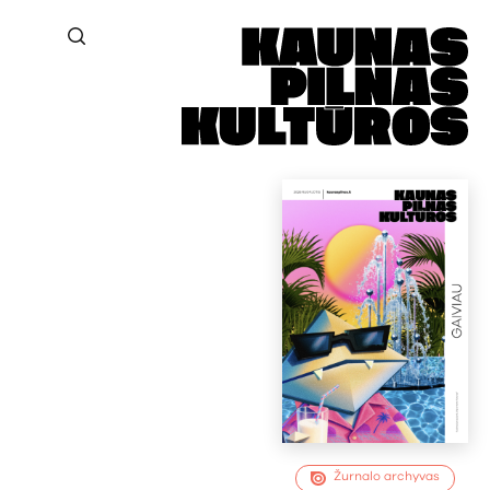
Žurnalo archyvas