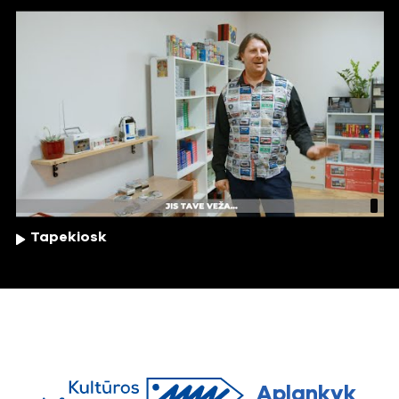
Tapekiosk
Aplankyk