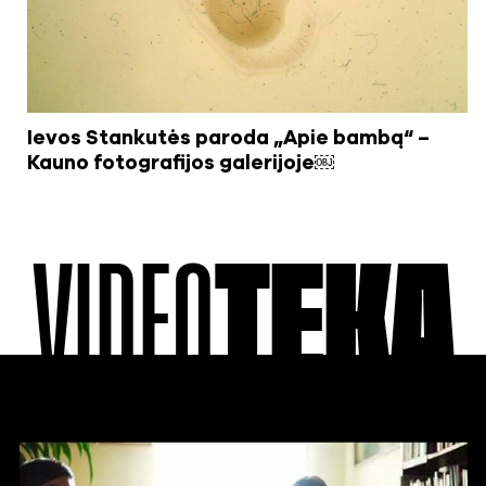
Ievos Stankutės paroda „Apie bambą“ –
Kauno fotografijos galerijoje￼
VIDEO
TEKA