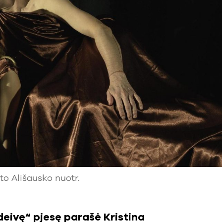
o Ališausko nuotr.
deivę“ pjesę parašė Kristina