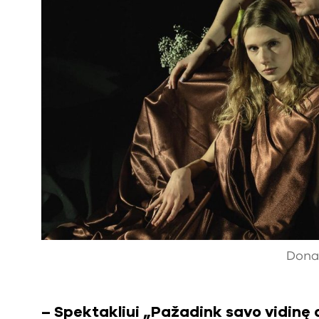
Donat
– Spektakliui „Pažadink savo vidinę 