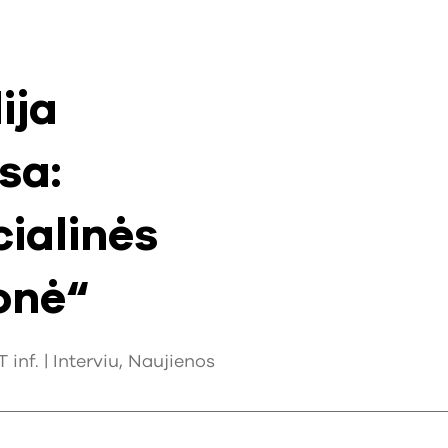
ija
sa:
ialinės
onė“
inf. |
Interviu
,
Naujienos