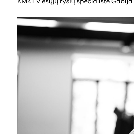
KMKT viešųjų ryšių specialistė Gabij