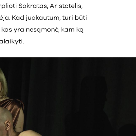
lioti Sokratas, Aristotelis,
ja. Kad juokautum, turi būti
a, kas yra nesąmonė, kam ką
alaikyti.