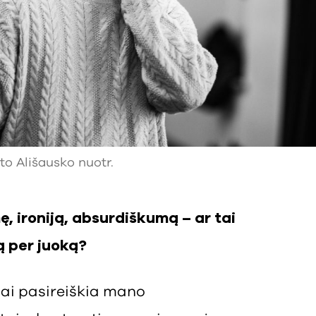
o Ališausko nuotr.
, ironiją, absurdiškumą – ar tai
ą per juoką?
nai pasireiškia mano