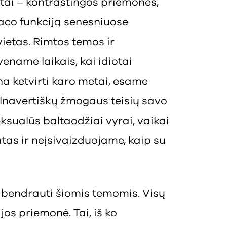
 tai – kontrastingos priemonės,
jaco funkciją senesniuose
 vietas. Rimtos temos ir
name laikais, kai idiotai
a ketvirti karo metai, esame
ilnavertiškų žmogaus teisių savo
ksualūs baltaodžiai vyrai, vaikai
tas ir neįsivaizduojame, kaip su
 bendrauti šiomis temomis. Visų
jos priemonė. Tai, iš ko