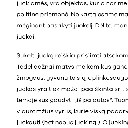
juokiamės, yra objektas, kurio norime a
politinė priemonė. Ne kartą esame mat
mėginant pasakyti juokelį. Dėl to, ma
juokai.
Sukelti juoką reiškia prisiimti atsakom
Todėl dažnai matysime komikus gana 
žmogaus, gyvūnų teisių, aplinkosaugos 
juokas yra tiek mažai paaiškinta srit
temoje susigaudyti „iš pajautos“. T
viduramžius vyrus, kurie viską padar
juokauti (bet nebus juokingi). O juoki