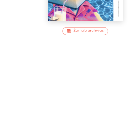
Žurnalo archyvas