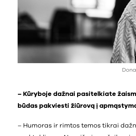
Donat
– Kūryboje dažnai pasitelkiate žaismę
būdas pakviesti žiūrovą į apmąstym
– Humoras ir rimtos temos tikrai daž