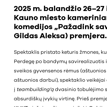
2025 m. balandžio 26–27 i
Kauno miesto kamerinia
komedijos „Pažadink savo
Gildas Aleksa) premjera
Spektaklis pristato keturis žmones, ku
Perdegę po bandymų savirealizuotis ir 
sveikos gyvensenos rėmus (aštuonios 
aštuonios darbui), spektaklio veikėjai
į
teambuilding’ą
dvasinio tobulėjimo st
absurdiškų įvykių virtinę. Prieš premje