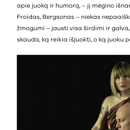
apie juoką ir humorą, – jį mėgino išnarp
Froidas, Bergsonas – niekas nepaaiškė
žmogumi – jausti visa širdimi ir galv
skauda, ką reikia išjuokti, o ką juoku p