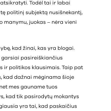
tsikratyti. Todėl tai ir labai
ę politinį subjektą nusišnekantį,
no manymu, juokas – nėra vieni
ybę, kad žinai, kas yra blogai.
garsiai pasireiškiančius
ir politikos klausimais. Taip pat
is, kad dažnai mėginama šioje
uomet mes gauname tuos
ys, kad tik pasirodytų mokantys
ngiausia yra tai, kad paskaičius