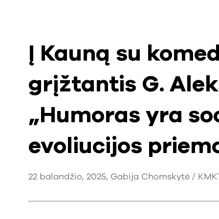
Į Kauną su komed
grįžtantis G. Alek
„Humoras yra soc
evoliucijos priem
22 balandžio, 2025, Gabija Chomskytė / KMKT 