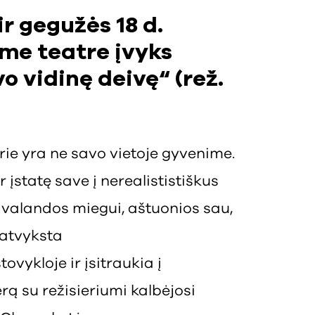
r gegužės 18 d.
me teatre įvyks
 vidinę deivę“ (rež.
.
rie yra ne savo vietoje gyvenime.
įstatę save į nerealististiškus
valandos miegui, aštuonios sau,
 atvyksta
ovykloje ir įsitraukia į
rą su režisieriumi kalbėjosi