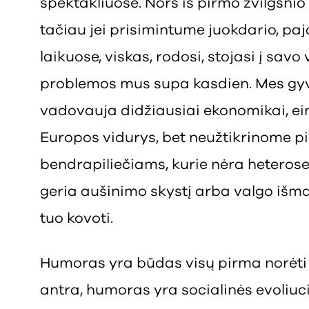
spektakliuose. Nors iš pirmo žvilgsnio
tačiau jei prisimintume juokdario, pa
laikuose, viskas, rodosi, stojasi į savo
problemos mus supa kasdien. Mes gyve
vadovauja didžiausiai ekonomikai, ein
Europos vidurys, bet neužtikrinome p
bendrapiliečiams, kurie nėra heterose
geria aušinimo skystį arba valgo išma
tuo kovoti.
Humoras yra būdas visų pirma norėti
antra, humoras yra socialinės evoliuci