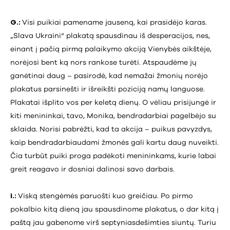
G.:
Visi puikiai pamename jauseną, kai prasidėjo karas.
„Slava Ukraini“ plakatą spausdinau iš desperacijos, nes,
einant į pačią pirmą palaikymo akciją Vienybės aikštėje,
norėjosi bent ką nors rankose turėti. Atspaudėme jų
ganėtinai daug – pasirodė, kad nemažai žmonių norėjo
plakatus parsinešti ir išreikšti poziciją namų languose.
Plakatai išplito vos per keletą dienų. O vėliau prisijungė ir
kiti menininkai, tavo, Monika, bendradarbiai pagelbėjo su
sklaida. Norisi pabrėžti, kad ta akcija – puikus pavyzdys,
kaip bendradarbiaudami žmonės gali kartu daug nuveikti.
Čia turbūt puiki proga padėkoti menininkams, kurie labai
greit reagavo ir dosniai dalinosi savo darbais.
I.:
Viską stengėmės paruošti kuo greičiau. Po pirmo
pokalbio kitą dieną jau spausdinome plakatus, o dar kitą į
paštą jau gabenome virš septyniasdešimties siuntų. Turiu