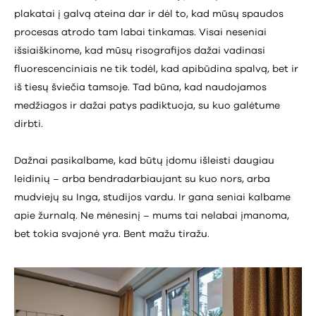
plakatai į galvą ateina dar ir dėl to, kad mūsų spaudos
procesas atrodo tam labai tinkamas. Visai neseniai
išsiaiškinome, kad mūsų risografijos dažai vadinasi
fluorescenciniais ne tik todėl, kad apibūdina spalvą, bet ir
iš tiesų šviečia tamsoje. Tad būna, kad naudojamos
medžiagos ir dažai patys padiktuoja, su kuo galėtume
dirbti.
Dažnai pasikalbame, kad būtų įdomu išleisti daugiau
leidinių – arba bendradarbiaujant su kuo nors, arba
mudviejų su Inga, studijos vardu. Ir gana seniai kalbame
apie žurnalą. Ne mėnesinį – mums tai nelabai įmanoma,
bet tokia svajonė yra. Bent mažu tiražu.