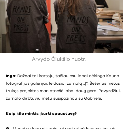
Arvydo Čiukšio nuotr.
Inga:
Dažnai tai kartoju, tačiau esu labai dėkinga Kauno
fotografijos galerijai, leidusiai žurnalą „Į“. Šešerius metus
trukęs projektas man atnešė labai daug gero. Pavyzdžiui,
žurnalo dirbtuvių metu susipažinau su Gabriele.
Kaip kilo mintis įkurti spaustuvę?
G.:
Mudvi su Inga vis apie tai pasikalbėdavome, bet aš