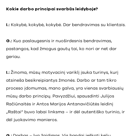
Kokie darbo principai svarbūs leidyboje?
I.:
Kokybė, kokybė, kokybė. Dar bendravimas su klientais.
G.:
Kuo paslaugesnis ir nuoširdesnis bendravimas,
pastangos, kad žmogus gautų tai, ko nori ar net dar
geriau.
I.:
Žinoma, mūsų motyvacinį variklį įsuka turinys, kurį
atsineša besikreipiantys žmonės. Darbo ar tam tikro
proceso įdomumas, mano galva, yra vienas svarbiausių
mūsų darbo principų. Pavyzdžiui, spausdinti Julijos
Račiūnaitės ir Antos Marijos Antanavičiūtės leidinį
„Raštai“ buvo labai linksma – ir dėl autentiško turinio, ir
dėl juokavimo manieros.
G.:
Darbas – lyg žaidimas. Vis bandai ieškoti kelių,