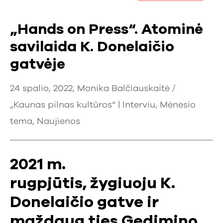
„Hands on Press“. Atominė
savilaida K. Donelaičio
gatvėje
24 spalio, 2022, Monika Balčiauskaitė /
„Kaunas pilnas kultūros“ |
Interviu
,
Mėnesio
tema
,
Naujienos
2021 m.
rugpjūtis, žygiuoju K.
Donelaičio gatve ir
maždaug ties Gedimino