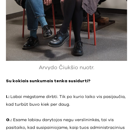
Arvydo Čiukšio nuotr.
Su kokiais sunkumais tenka susidurti?
I.:
Labai mėgstame dirbti. Tik po kurio laiko vis pasijaučia,
kad turbūt buvo kiek per daug.
G.:
Esame labiau darytojos negu verslininkės, tai vis
pasitaiko, kad susipainiojame, kaip tuos administracinius