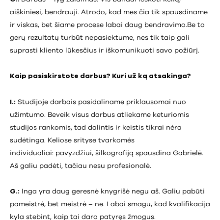
aiškiniesi, bendrauji. Atrodo, kad mes čia tik spausdiname
ir viskas, bet šiame procese labai daug bendravimo.Be to
gerų rezultatų turbūt nepasiektume, nes tik taip gali
suprasti kliento lūkesčius ir iškomunikuoti savo požiūrį.
Kaip pasiskirstote darbus? Kuri už ką atsakinga?
I.:
Studijoje darbais pasidaliname priklausomai nuo
užimtumo. Beveik visus darbus atliekame keturiomis
studijos rankomis, tad dalintis ir keistis tikrai nėra
sudėtinga. Keliose srityse tvarkomės
individualiai: pavyzdžiui, šilkografiją spausdina Gabrielė.
Aš galiu padėti, tačiau nesu profesionalė.
G.:
Inga yra daug geresnė knygrišė negu aš. Galiu pabūti
pameistrė, bet meistrė – ne. Labai smagu, kad kvalifikacija
kyla stebint, kaip tai daro patyręs žmogus.