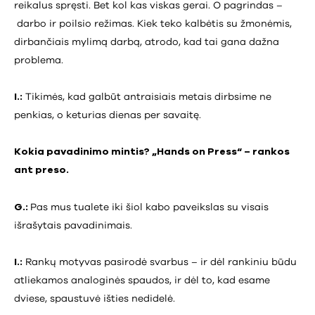
reikalus spręsti. Bet kol kas viskas gerai. O pagrindas –
darbo ir poilsio režimas. Kiek teko kalbėtis su žmonėmis,
dirbančiais mylimą darbą, atrodo, kad tai gana dažna
problema.
I.:
Tikimės, kad galbūt antraisiais metais dirbsime ne
penkias, o keturias dienas per savaitę.
Kokia pavadinimo mintis? „Hands on Press“ – rankos
ant preso.
G.:
Pas mus tualete iki šiol kabo paveikslas su visais
išrašytais pavadinimais.
I.:
Rankų motyvas pasirodė svarbus – ir dėl rankiniu būdu
atliekamos analoginės spaudos, ir dėl to, kad esame
dviese, spaustuvė išties nedidelė.