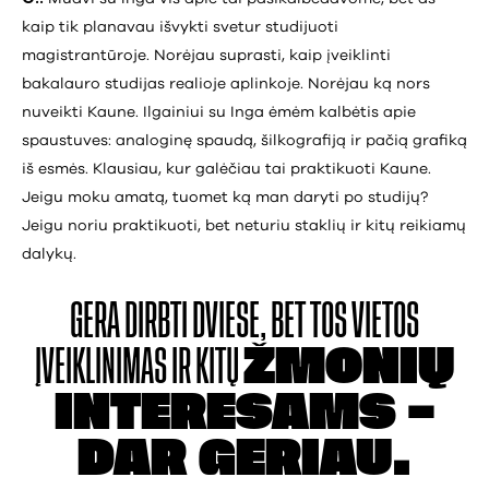
kaip tik planavau išvykti svetur studijuoti
magistrantūroje. Norėjau suprasti, kaip įveiklinti
bakalauro studijas realioje aplinkoje. Norėjau ką nors
nuveikti Kaune. Ilgainiui su Inga ėmėm kalbėtis apie
spaustuves: analoginę spaudą, šilkografiją ir pačią grafiką
iš esmės. Klausiau, kur galėčiau tai praktikuoti Kaune.
Jeigu moku amatą, tuomet ką man daryti po studijų?
Jeigu noriu praktikuoti, bet neturiu staklių ir kitų reikiamų
dalykų.
GERA DIRBTI DVIESE,
BET TOS VIETOS
ĮVEIKLINIMAS IR KITŲ
ŽMONIŲ
INTERESAMS –
DAR GERIAU.