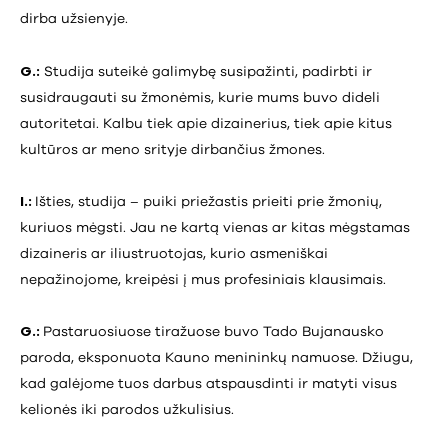
dirba užsienyje.
G.:
Studija suteikė galimybę susipažinti, padirbti ir
susidraugauti su žmonėmis, kurie mums buvo dideli
autoritetai. Kalbu tiek apie dizainerius, tiek apie kitus
kultūros ar meno srityje dirbančius žmones.
I.:
Išties, studija – puiki priežastis prieiti prie žmonių,
kuriuos mėgsti. Jau ne kartą vienas ar kitas mėgstamas
dizaineris ar iliustruotojas, kurio asmeniškai
nepažinojome, kreipėsi į mus profesiniais klausimais.
G.:
Pastaruosiuose tiražuose buvo Tado Bujanausko
paroda, eksponuota Kauno menininkų namuose. Džiugu,
kad galėjome tuos darbus atspausdinti ir matyti visus
kelionės iki parodos užkulisius.