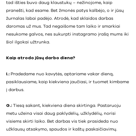
tad išties buvo daug klaustukų – nežinojome, kaip
pranešti, kad esame. Bet žmonės patys kalbėjo, o ir jūsų
žurnalas labai padėjo. Atrodė, kad sklaidos darbas
daromas už mus. Tad negaišome tam laiko ir smarkiai
nesukome galvos, nes sukurpti instagramo įrašą mums iki
šiol ilgokai užtrunka.
Kaip atrodo jūsų darbo diena?
I.:
Pradedame nuo kavytės, aptariame vakar dieną,
pasiklausiame, kaip kiekviena jaučiasi, ir tuomet kimbame
į darbus.
G.:
Tiesą sakant, kiekviena diena skirtinga. Pastaruoju
metu užeina visai daug paklydėlių, užklydėlių, norisi
visiems skirti laiko. Bet darbas vis tiek prasideda nuo
užklausų atsakymo, spaudos ir kaštų paskaičiavimų.