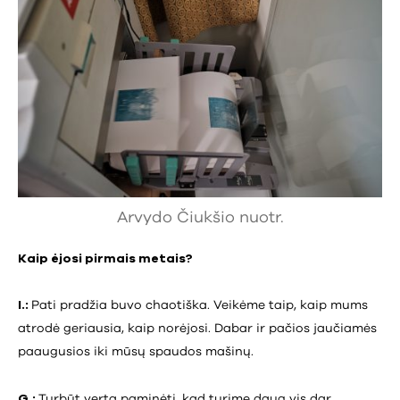
Arvydo Čiukšio nuotr.
Kaip ėjosi pirmais metais?
I.:
Pati pradžia buvo chaotiška. Veikėme taip, kaip mums
atrodė geriausia, kaip norėjosi. Dabar ir pačios jaučiamės
paaugusios iki mūsų spaudos mašinų.
G.:
Turbūt verta paminėti, kad turime daug vis dar