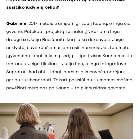
susitiko judviejų keliai?
Gabrielė:
2017 metais trumpam grįžau į Kauną, o Inga čia
gyveno. Patekau į projektą žurnalui „Į“, kuriame Inga
drauge su Julija Račiūnaite kurį laiką darbavosi. Jeigu
neklystu, buvo ruošiamas antrasis numeris. Jos tuo metu
įgyvendino labai linksmą seriją – lipo į visus Kauno miesto
fontanus. Jeigu tiksliau – Julija lipo, o Inga fotografavo.
Supratau, kad abi – labai įdomios asmenybės, norėjau
geriau susibendrauti. Tąkart pasisiūliau su mamos mašina
pavėžinti merginas po Kauną – taip ir susidraugavome.