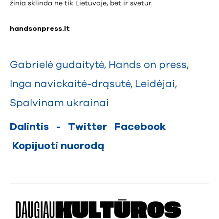
žinia sklinda ne tik Lietuvoje, bet ir svetur.
handsonpress.lt
Gabrielė gudaitytė
,
Hands on press
,
Inga navickaitė-drąsutė
,
Leidėjai
,
Spalvinam ukrainai
Dalintis
-
Twitter
Facebook
Kopijuoti nuorodą
DAUGIAU
KULTŪROS