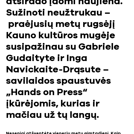
atsirado įdomi naujiena.
Sužinoti neužtrukau –
praėjusių metų rugsėjį
Kauno kultūros mugėje
susipažinau su Gabriele
Gudaityte ir Inga
Navickaite-Drąsute –
savilaidos spaustuvės
„Hands on Press“
įkūrėjomis, kurias ir
mačiau už tų langų.
Neseniai atšventėte vienerių metų gimtadienį. Kaip