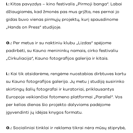
I.:
Kitas pavyzdys – kino festivalis „Pirmoji banga“. Labai
džiaugiamės, kad žmonės pas mus grįžta, nes pernai jo
gidas buvo vienas pirmųjų projektų, kurį spausdinome
„Hands on Press“ studijoje.
G.:
Per metus ir su naktiniu klubu „Lizdas“ spėjome
padirbėti, su Kauno menininkų namais, cirko festivaliu
„Cirkuliacija“, Kauno fotografijos galerija ir kitais.
I.:
Kai tik atsidarėme, rengėme nuostabias dirbtuves kartu
su Kauno fotografijos galerija. Jų metu į studiją susirinko
skirtingų šalių fotografai ir kuratoriai, priklausantys
Europoje veikiančiai fotomeno platformai „Parallel“. Vos
per kelias dienas šio projekto dalyviams padėjome
įgyvendinti jų idėjas knygos formatu.
G.:
Socialiniai tinklai ir reklama tikrai nėra mūsų stiprybė,