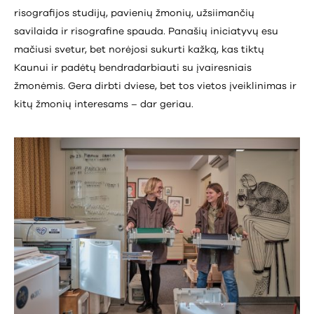
risografijos studijų, pavienių žmonių, užsiimančių
savilaida ir risografine spauda. Panašių iniciatyvų esu
mačiusi svetur, bet norėjosi sukurti kažką, kas tiktų
Kaunui ir padėtų bendradarbiauti su įvairesniais
žmonėmis. Gera dirbti dviese, bet tos vietos įveiklinimas ir
kitų žmonių interesams – dar geriau.