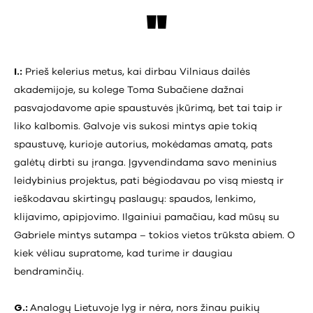
I.:
Prieš kelerius metus, kai dirbau Vilniaus dailės
akademijoje, su kolege Toma Subačiene dažnai
pasvajodavome apie spaustuvės įkūrimą, bet tai taip ir
liko kalbomis. Galvoje vis sukosi mintys apie tokią
spaustuvę, kurioje autorius, mokėdamas amatą, pats
galėtų dirbti su įranga. Įgyvendindama savo meninius
leidybinius projektus, pati bėgiodavau po visą miestą ir
ieškodavau skirtingų paslaugų: spaudos, lenkimo,
klijavimo, apipjovimo. Ilgainiui pamačiau, kad mūsų su
Gabriele mintys sutampa – tokios vietos trūksta abiem. O
kiek vėliau supratome, kad turime ir daugiau
bendraminčių.
G.:
Analogų Lietuvoje lyg ir nėra, nors žinau puikių