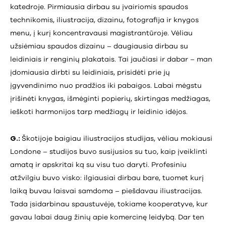
katedroje. Pirmiausia dirbau su įvairiomis spaudos
technikomis, iliustracija, dizainu, fotografija ir knygos
menu, į kurį koncentravausi magistrantūroje. Vėliau
užsiėmiau spaudos dizainu – daugiausia dirbau su
leidiniais ir renginių plakatais. Tai jaučiasi ir dabar – man
įdomiausia dirbti su leidiniais, prisidėti prie jų
įgyvendinimo nuo pradžios iki pabaigos. Labai mėgstu
įrišinėti knygas, išmėginti popierių, skirtingas medžiagas,
ieškoti harmonijos tarp medžiagų ir leidinio idėjos.
G.:
Škotijoje baigiau iliustracijos studijas, vėliau mokiausi
Londone – studijos buvo susijusios su tuo, kaip įveiklinti
amatą ir apskritai ką su visu tuo daryti. Profesiniu
atžvilgiu buvo visko: ilgiausiai dirbau bare, tuomet kurį
laiką buvau laisvai samdoma – piešdavau iliustracijas.
Tada įsidarbinau spaustuvėje, tokiame kooperatyve, kur
gavau labai daug žinių apie komercinę leidybą. Dar ten