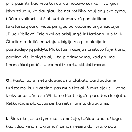
prisipažinti, kad visa tai daryti nebuvo sunku – vargiai
įsivaizduoju, ką daugiau, be neurotiško naujienų skaitymo,
būčiau veikusi. Iki šiol surinkome virš penkiolikos
tūkstančių eurų, visus pinigus pervedame organizacijai
„Blue / Yellow“. Prie akcijos prisijungė ir Nacionalinis M. K.
Čiurlionio dailės muziejus, įsigijo visą kolekciją ir
pasižadėjo ją pildyti. Plakatus muziejus pristato fojė, kurią
pereina visi lankytojai, – taip primenama, kad galime
finansiškai padėti Ukrainai ir kartu skleisti meną.
G.:
Pastaruoju metu daugiausia plakatų parduodame
turistams, kurie ateina pas mus tiesiai iš muziejaus – kone
kiekvienas būna su Williamo Kentridge’o parodos skrajute.
Retkarčiais plakatus perka net ir urmu, draugams.
I.:
Šios akcijos aktyvumas sumažėjo, tačiau labai džiugu,
kad „Spalvinam Ukrainai“ žinios nešėjų dar yra, o pati