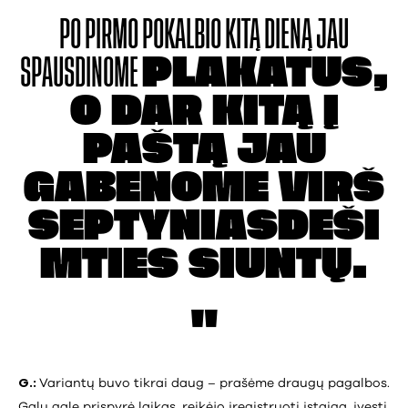
PO PIRMO POKALBIO
KITĄ DIENĄ JAU
SPAUSDINOME
PLAKATUS,
O DAR KITĄ
Į
PAŠTĄ JAU
GABENOME
VIRŠ
SEPTYNIASDEŠI
MTIES
SIUNTŲ.
G.:
Variantų buvo tikrai daug – prašėme draugų pagalbos.
Galų gale prispyrė laikas, reikėjo įregistruoti įstaigą, įvesti