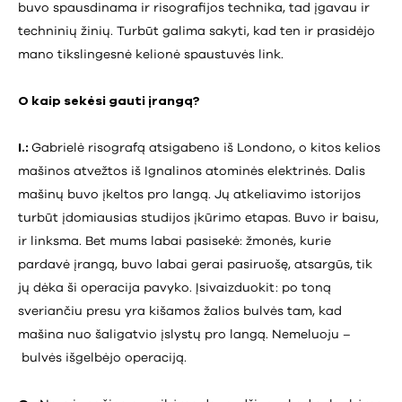
buvo spausdinama ir risografijos technika, tad įgavau ir
techninių žinių. Turbūt galima sakyti, kad ten ir prasidėjo
mano tikslingesnė kelionė spaustuvės link.
O kaip sekėsi gauti įrangą?
I.:
Gabrielė risografą atsigabeno iš Londono, o kitos kelios
mašinos atvežtos iš Ignalinos atominės elektrinės. Dalis
mašinų buvo įkeltos pro langą. Jų atkeliavimo istorijos
turbūt įdomiausias studijos įkūrimo etapas. Buvo ir baisu,
ir linksma. Bet mums labai pasisekė: žmonės, kurie
pardavė įrangą, buvo labai gerai pasiruošę, atsargūs, tik
jų dėka ši operacija pavyko. Įsivaizduokit: po toną
sveriančiu presu yra kišamos žalios bulvės tam, kad
mašina nuo šaligatvio įslystų pro langą. Nemeluoju –
bulvės išgelbėjo operaciją.