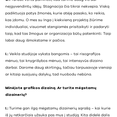
neįgyvendintų idėjų. Stagnacija čia tikrai nekvepia. Viską
padiktuoja patys žmonės, kurie atėję pasako, ko reikia,
kas įdomu. O mes su Inga į kiekvieną projektą žiūrime
individualiai, visuomet stengiamės prisitaikyti ir padaryti
taip, kad tas žmogus ar organizacija būtų patenkinti. Taip
labai daug išmokstame ir pačios.
I.:
Veikla studijoje vyksta bangomis – tai risografijos
mėnuo, tai knygrišybos mėnuo, tai intensyvūs dizaino
darbai. Darome daug skirtingų, tačiau tarpusavyje vienaip
ar kitaip susijusių dalykų, tad nuobodu nebūna.
Minėjote grafikos dizainą. Ar turite mėgstamų
dizainerių?
I.:
Turime gan ilgą mėgstamų dizainerių sąrašą – kai kurie
iš jų retkarčiais užsuka pas mus į studiją. Kita didelė dalis