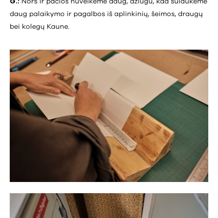
G.:
Nors ir pačios nuveikėme daug, džiugu, kad sulaukėme
daug palaikymo ir pagalbos iš aplinkinių, šeimos, draugų
bei kolegų Kaune.