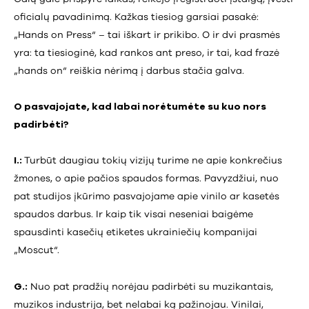
oficialų pavadinimą. Kažkas tiesiog garsiai pasakė:
„Hands on Press“ – tai iškart ir prikibo. O ir dvi prasmės
yra: ta tiesioginė, kad rankos ant preso, ir tai, kad frazė
„hands on“ reiškia nėrimą į darbus stačia galva.
O pasvajojate, kad labai norėtumėte su kuo nors
padirbėti?
I.:
Turbūt daugiau tokių vizijų turime ne apie konkrečius
žmones, o apie pačios spaudos formas. Pavyzdžiui, nuo
pat studijos įkūrimo pasvajojame apie vinilo ar kasetės
spaudos darbus. Ir kaip tik visai neseniai baigėme
spausdinti kasečių etiketes ukrainiečių kompanijai
„Moscut“.
G.:
Nuo pat pradžių norėjau padirbėti su muzikantais,
muzikos industrija, bet nelabai ką pažinojau. Vinilai,