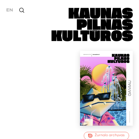
EN
Žurnalo archyvas