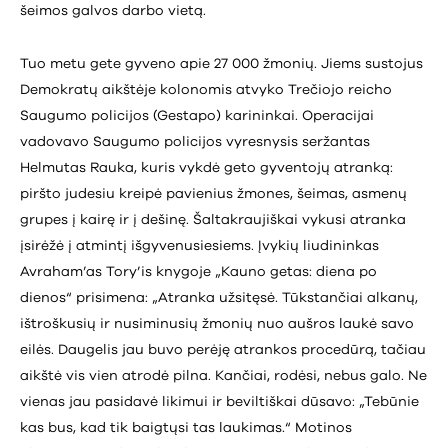
šeimos galvos darbo vietą.
Tuo metu gete gyveno apie 27 000 žmonių. Jiems sustojus
Demokratų aikštėje kolonomis atvyko Trečiojo reicho
Saugumo policijos (Gestapo) karininkai. Operacijai
vadovavo Saugumo policijos vyresnysis seržantas
Helmutas Rauka, kuris vykdė geto gyventojų atranką:
piršto judesiu kreipė pavienius žmones, šeimas, asmenų
grupes į kairę ir į dešinę. Šaltakraujiškai vykusi atranka
įsirėžė į atmintį išgyvenusiesiems. Įvykių liudininkas
Avraham’as Tory’is knygoje „Kauno getas: diena po
dienos“ prisimena: „Atranka užsitęsė. Tūkstančiai alkanų,
ištroškusių ir nusiminusių žmonių nuo aušros laukė savo
eilės. Daugelis jau buvo perėję atrankos procedūrą, tačiau
aikštė vis vien atrodė pilna. Kančiai, rodėsi, nebus galo. Ne
vienas jau pasidavė likimui ir beviltiškai dūsavo: „Tebūnie
kas bus, kad tik baigtųsi tas laukimas.“ Motinos