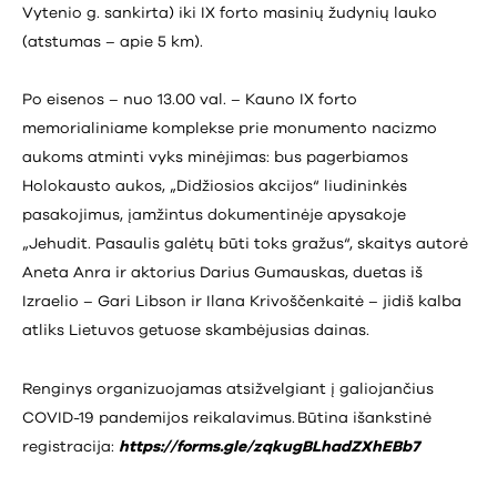
Vytenio g. sankirta) iki IX forto masinių žudynių lauko
(atstumas – apie 5 km).
Po eisenos – nuo 13.00 val. – Kauno IX forto
memorialiniame komplekse prie monumento nacizmo
aukoms atminti vyks minėjimas: bus pagerbiamos
Holokausto aukos, „Didžiosios akcijos“ liudininkės
pasakojimus, įamžintus dokumentinėje apysakoje
„Jehudit. Pasaulis galėtų būti toks gražus“, skaitys autorė
Aneta Anra ir aktorius Darius Gumauskas, duetas iš
Izraelio – Gari Libson ir Ilana Krivoščenkaitė – jidiš kalba
atliks Lietuvos getuose skambėjusias dainas.
Renginys organizuojamas atsižvelgiant į galiojančius
COVID-19 pandemijos reikalavimus. Būtina išankstinė
registracija:
https://forms.gle/zqkugBLhadZXhEBb7