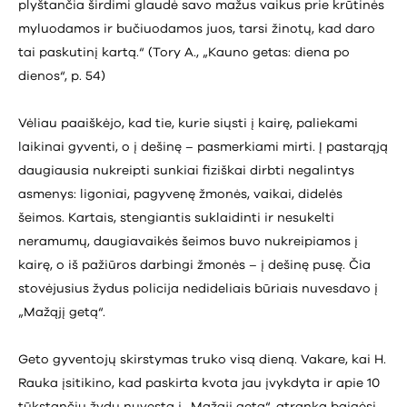
plyštančia širdimi glaudė savo mažus vaikus prie krūtinės
myluodamos ir bučiuodamos juos, tarsi žinotų, kad daro
tai paskutinį kartą.“ (Tory A., „Kauno getas: diena po
dienos“, p. 54)
Vėliau paaiškėjo, kad tie, kurie siųsti į kairę, paliekami
laikinai gyventi, o į dešinę – pasmerkiami mirti. Į pastarąją
daugiausia nukreipti sunkiai fiziškai dirbti negalintys
asmenys: ligoniai, pagyvenę žmonės, vaikai, didelės
šeimos. Kartais, stengiantis suklaidinti ir nesukelti
neramumų, daugiavaikės šeimos buvo nukreipiamos į
kairę, o iš pažiūros darbingi žmonės – į dešinę pusę. Čia
stovėjusius žydus policija nedideliais būriais nuvesdavo į
„Mažąjį getą“.
Geto gyventojų skirstymas truko visą dieną. Vakare, kai H.
Rauka įsitikino, kad paskirta kvota jau įvykdyta ir apie 10