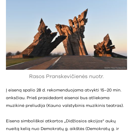
Rasos Pranskevičienės nuotr.
Į eiseną spalio 28 d. rekomenduojama atvykti 15–20 min.
anksčiau. Prieš prasidedant eisenai bus atliekama
muzikinė preliudija (Kauno valstybinis muzikinis teatras).
Eisena simboliškai atkartos „Didžiosios akcijos“ aukų
nueitą kelią nuo Demokratų g. aikštės (Demokratų g. ir