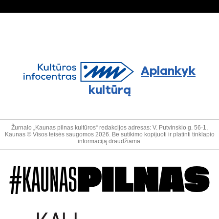
Aplankyk
kultūrą
Žurnalo „Kaunas pilnas kultūros“ redakcijos adresas: V. Putvinskio g. 56-1,
Kaunas © Visos teisės saugomos 2026. Be sutikimo kopijuoti ir platinti tinklapio
informaciją draudžiama.
#KAUNAS
PILNAS