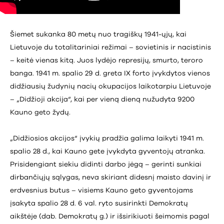
Šiemet sukanka 80 metų nuo tragiškų 1941-ųjų, kai
Lietuvoje du totalitariniai režimai – sovietinis ir nacistinis
– keitė vienas kitą. Juos lydėjo represijų, smurto, teroro
banga. 1941 m. spalio 29 d. greta IX forto įvykdytos vienos
didžiausių žudynių nacių okupacijos laikotarpiu Lietuvoje
– „Didžioji akcija“, kai per vieną dieną nužudyta 9200
Kauno geto žydų.
„Didžiosios akcijos“ įvykių pradžia galima laikyti 1941 m.
spalio 28 d., kai Kauno gete įvykdyta gyventojų atranka.
Prisidengiant siekiu didinti darbo jėgą – gerinti sunkiai
dirbančiųjų sąlygas, neva skiriant didesnį maisto davinį ir
erdvesnius butus – visiems Kauno geto gyventojams
įsakyta spalio 28 d. 6 val. ryto susirinkti Demokratų
aikštėje (dab. Demokratų g.) ir išsirikiuoti šeimomis pagal