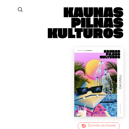
Žurnalo archyvas