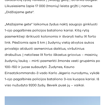
tūkstančių žydų nuvesta į „Mažąjį getą“, atranka baigėsi.
Likusiesiems (apie 17 000 žmonių) leista grįžti į namus
„Didžiajame gete“.
„Mažajame gete“ laikomus žydus naktį saugojo ginkluoti
1-ojo pagalbinės policijos bataliono kariai. Kitą rytą
pasmerktieji išrikiuoti kolonomis ir išvaryti keliu IX forto
link. Pėsčiomis apie 5 km į žudynių vietą atvytos aukos
privalėjo atiduoti asmeninius daiktus, viršutinius
drabužius. Į netoliese IX forto iškastus griovius – masinių
žudynių lauką – mirti pasmerkti žmonės vesti grupėmis po
100–150 ir juose sušaudyti. Žudynes, Kauno
Einsatzkommando-3 vado Karlo Jėgerio nurodymu, vykdė
1-ojo pagalbinės policijos bataliono 3-ios kuopos kariai. Iš
viso nužudyta 9200 žydų. Beveik pusė jų – vaikai.