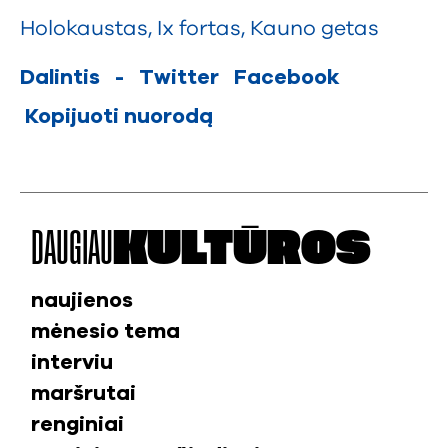
Holokaustas
,
Ix fortas
,
Kauno getas
Dalintis
-
Twitter
Facebook
Kopijuoti nuorodą
DAUGIAU
KULTŪROS
naujienos
mėnesio tema
interviu
maršrutai
renginiai