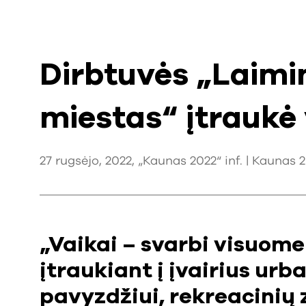
Dirbtuvės „Laimi
miestas“ įtraukė
27 rugsėjo, 2022, „Kaunas 2022“ inf. |
Kaunas 2
„Vaikai – svarbi visuome
įtraukiant į įvairius urb
pavyzdžiui, rekreacinių