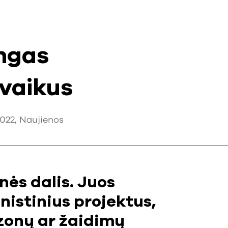
ngas
 vaikus
022
,
Naujienos
nės dalis. Juos
anistinius projektus,
 zonų ar žaidimų