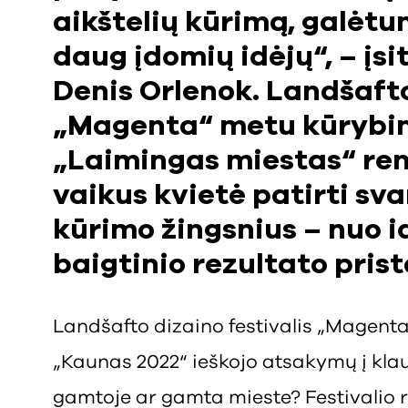
aikštelių kūrimą, galėtu
daug įdomių idėjų“, – įsi
Denis Orlenok. Landšafto
„Magenta“ metu kūrybin
„Laimingas miestas“ ren
vaikus kvietė patirti sv
kūrimo žingsnius – nuo i
baigtinio rezultato pris
Landšafto dizaino festivalis „Magen
„Kaunas 2022“ ieškojo atsakymų į kla
gamtoje ar gamta mieste? Festivalio 