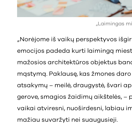
„Laimingas mi
„Norėjome iš vaikų perspektyvos išgirst
emocijos padeda kurti laimingą miestą
mažosios architektūros objektus ban
mąstymą. Paklausę, kas žmones daro l
atsakymų – meilė, draugystė, švari apl
gerove, smagios žaidimų aikštelės, – p
vaikai atviresni, nuoširdesni, labiau
mažiau suvaržyti nei suaugusieji.