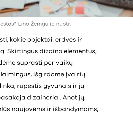
estas“. Lino Žemgulio nuotr.
i, kokie objektai, erdvės ir
. Skirtingus dizaino elementus,
dėme suprasti per vaikų
aimingus, išgirdome įvairių
inka, rūpestis gyvūnais ir jų
asakoja dizaineriai. Anot jų,
 imlūs naujovėms ir išbandymams,