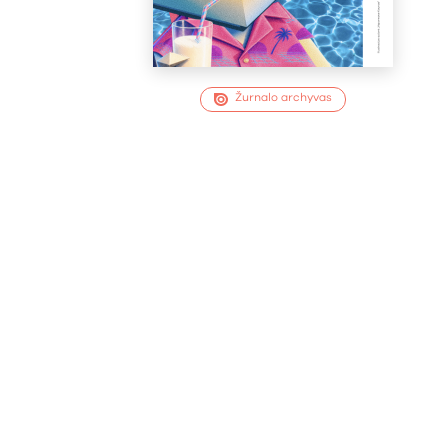
Žurnalo archyvas