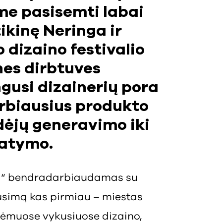
me pasisemti labai
tikinę Neringa ir
 dizaino festivalio
es dirbtuves
gusi dizainerių pora
arbiausius produkto
dėjų generavimo iki
tatymo.
ta“ bendradarbiaudamas su
usimą kas pirmiau – miestas
rėmuose vykusiuose dizaino,