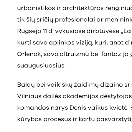
urbanistikos ir architektūros rengini
tik šių sričių profesionalai ar menininka
Rugsėjo 11 d. vykusiose dirbtuvėse „L
kurti savo aplinkos viziją, kuri, anot 
Orlenok, savo altruizmu bei fantazija g
suaugusiuosius.
Baldų bei vaikiškų žaidimų dizaino sri
Vilniaus dailės akademijos dėstytojas
komandos narys Denis vaikus kvietė i
kūrybos procesus ir kartu pasvarstyti