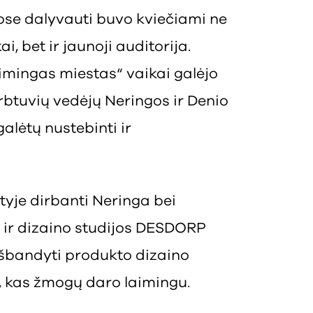
uose dalyvauti buvo kviečiami ne
i, bet ir jaunoji auditorija.
aimingas miestas“ vaikai galėjo
dirbtuvių vedėjų Neringos ir Denio
alėtų nustebinti ir
tyje dirbanti Neringa bei
 ir dizaino studijos DESDORP
šbandyti produkto dizaino
, kas žmogų daro laimingu.