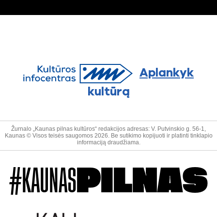
Aplankyk
kultūrą
Žurnalo „Kaunas pilnas kultūros“ redakcijos adresas: V. Putvinskio g. 56-1,
Kaunas © Visos teisės saugomos 2026. Be sutikimo kopijuoti ir platinti tinklapio
informaciją draudžiama.
#KAUNAS
PILNAS