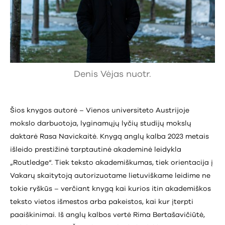
Denis Vėjas nuotr.
Šios knygos autorė – Vienos universiteto Austrijoje
mokslo darbuotoja, lyginamųjų lyčių studijų mokslų
daktarė Rasa Navickaitė. Knygą anglų kalba 2023 metais
išleido prestižinė tarptautinė akademinė leidykla
„Routledge“. Tiek teksto akademiškumas, tiek orientacija į
Vakarų skaitytoją autorizuotame lietuviškame leidime ne
tokie ryškūs – verčiant knygą kai kurios itin akademiškos
teksto vietos išmestos arba pakeistos, kai kur įterpti
paaiškinimai. Iš anglų kalbos vertė Rima Bertašavičiūtė,