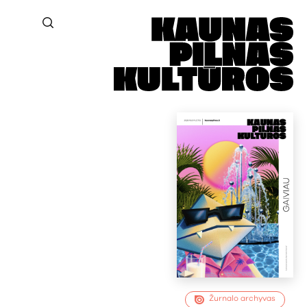
Žurnalo archyvas