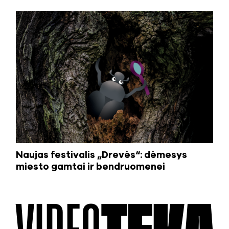
Naujas festivalis „Drevės“: dėmesys
miesto gamtai ir bendruomenei