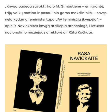
„Knyga padeda suvokti, kaip M. Gimbutienė – emigrantė,
trijų vaikų motina ir pasaulinio garso mokslininkė, – savęs
nelaikydama feministe, tapo JAV feminisčių įkvėpėja“, –
apie R. Navickaitės knygą atsiliepia archeologė, Lietuvos
nacionalinio muziejaus direktorė dr. Rūta Kačkutė.