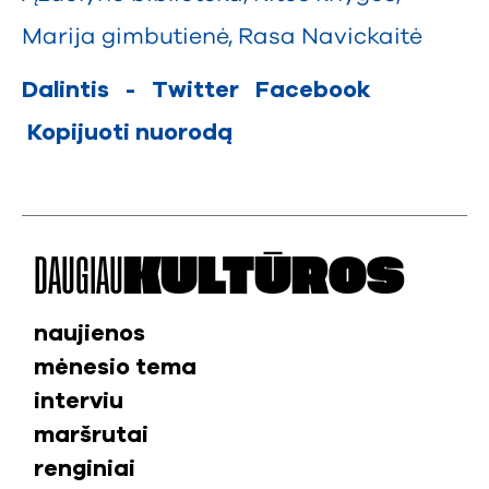
Marija gimbutienė
,
Rasa Navickaitė
Dalintis
-
Twitter
Facebook
Kopijuoti nuorodą
DAUGIAU
KULTŪROS
naujienos
mėnesio tema
interviu
maršrutai
renginiai