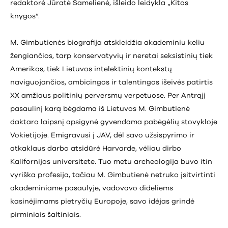
redaktorė Jūratė Šamelienė, išleido leidykla „Kitos
knygos“.
M. Gimbutienės biografija atskleidžia akademiniu keliu
žengiančios, tarp konservatyvių ir neretai seksistinių tiek
Amerikos, tiek Lietuvos intelektinių kontekstų
naviguojančios, ambicingos ir talentingos išeivės patirtis
XX amžiaus politinių perversmų verpetuose. Per Antrąjį
pasaulinį karą bėgdama iš Lietuvos M. Gimbutienė
daktaro laipsnį apsigynė gyvendama pabėgėlių stovykloje
Vokietijoje. Emigravusi į JAV, dėl savo užsispyrimo ir
atkaklaus darbo atsidūrė Harvarde, vėliau dirbo
Kalifornijos universitete. Tuo metu archeologija buvo itin
vyriška profesija, tačiau M. Gimbutienė netruko įsitvirtinti
akademiniame pasaulyje, vadovavo dideliems
kasinėjimams pietryčių Europoje, savo idėjas grindė
pirminiais šaltiniais.