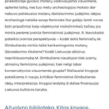
priešistorėje gyvavo moterų vadovaujama visuomenė,
aplenkė laiką, nes tuo metu archeologijos mokslo dar
nebuvo palietusios moterų išsilaisvinimo judėjimo idėjos.
Archeologė nelaikė savęs feministe (tai galėjo lemti noras
būti pripažintai kaip objektyviai mokslininkei), tačiau jos
mintis perėmė įvairūs feministiniai judėjimai. R. Navickaitė
pateikia įvairias perspektyvas – kodėl dalis feminisčių M.
Gimbutienės mintis laikė kenksmingomis moterų
išsivadavimo tikslams? Kodėl Lietuvoje atkūrus
nepriklausomybę M. Gimbutiene naudojosi tiek įvairių
atmainų feminizmo judėjimai, tiek netgi labai
konservatyvios visuomenės grupės? Galiausiai knygoje
pateikiama ir nauja, kritiškai feministinė Gimbutienės
idėjų interpretacija. Knygos leidybą iš dalies finansuoja
Lietuvos kultūros taryba.
Ąžuolyno biblioteka
,
Kitos knygos
,