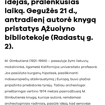
idėjas, pralenkusias
laiką. Gegužės 21 d.,
antradienį autorė knygą
pristatys Ąžuolyno
bibliotekoje (Radastų g.
2).
M. Gimbutienė (1921–1994) – pasaulyje žymi lietuvių
mokslininkė, ilgametė Kalifornijos universiteto profesorė.
Jos pasiūlyta kurganų hipotezė, paaiškinanti
indoeuropiečių atsikraustymą į Europą, buvo plačiai
pripažinta priešistorės tyrėjų. Tačiau archeologai
prieštaringai vertino 1974 metais pasirodžiusią M.
Gimbutienės knygą, kurioje autorė, remdamasi
archeologiniais radiniais, pasiūlė idėją, kad senovėje