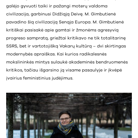
galėjo gyvuoti taiki ir pažangi moterų valdoma
civilizacija, garbinusi Didžiąją Deivę. M. Gimbutienė
pavadino šią civilizaciją Senąja Europa. M. Gimbutienė
kritiškai pasisakė apie gamtai ir žmonėms agresyvią
progreso sampratą, griežtai kritikavo ne tik totalitarinę
SSRS, bet ir vartotojišką Vakarų kultūrą – dvi skirtingas
modernybės apraiškas. Kai kurios radikalesnės
mokslininkės mintys sulaukė akademinės bendruomenės
kritikos, tačiau išgarsino ją visame pasaulyje ir įkvėpė
įvairius feministinius judėjimus.