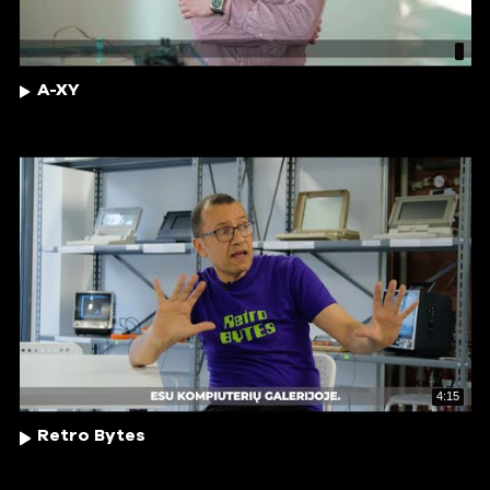
A-XY
4:15
Retro Bytes