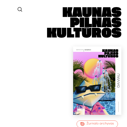
Žurnalo archyvas