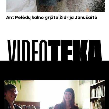
Ant Pelėdų kalno grįžta Židrija Janušaitė
VIDEO
TEKA