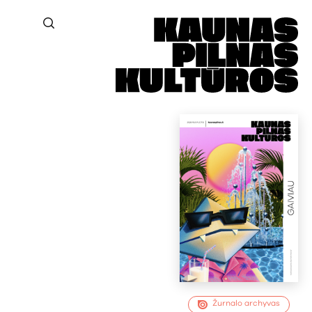
Žurnalo archyvas