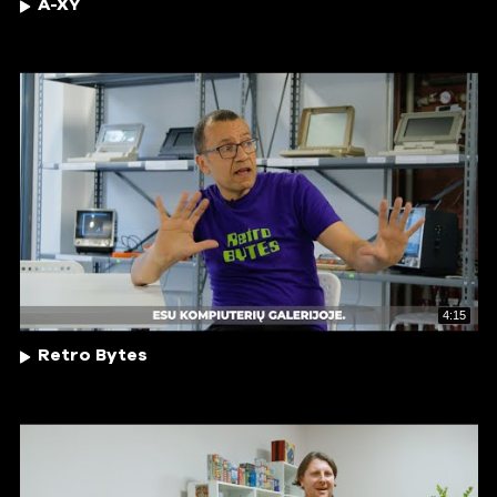
A-XY
4:15
Retro Bytes