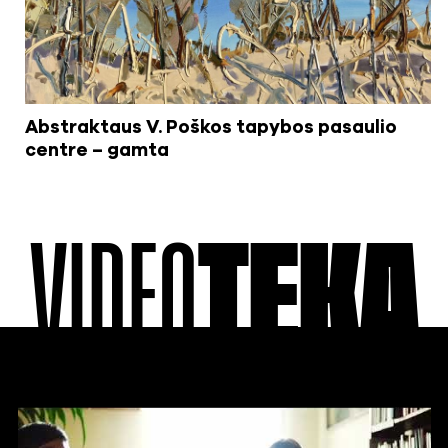
Abstraktaus V. Poškos tapybos pasaulio
centre – gamta
VIDEO
TEKA