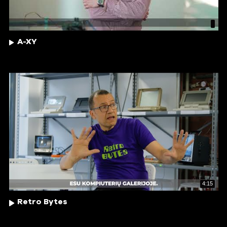
A-XY
4:15
Retro Bytes