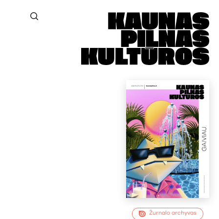
Žurnalo archyvas