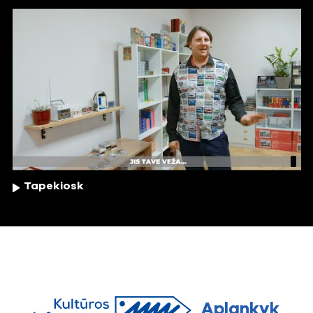
Tapekiosk
Aplankyk