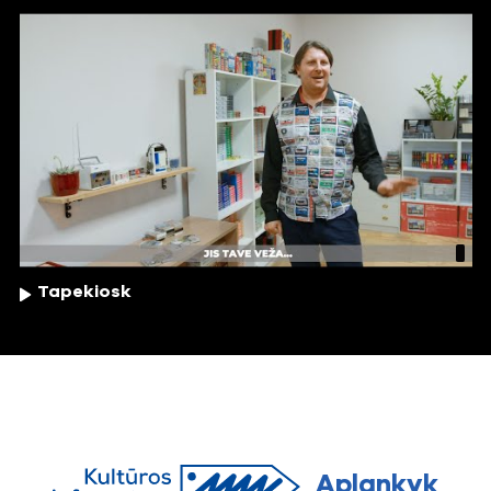
Tapekiosk
Aplankyk