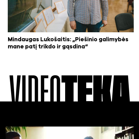
Mindaugas Lukošaitis: „Piešinio galimybės
mane patį trikdo ir gąsdina“
VIDEO
TEKA