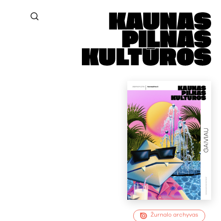
Žurnalo archyvas