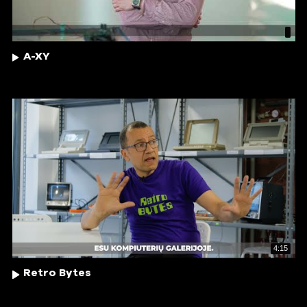
A-XY
4:15
Retro Bytes