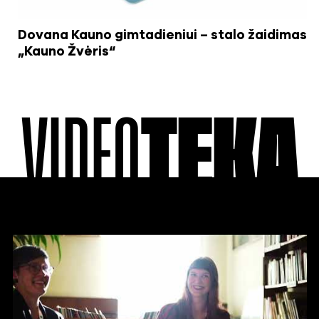
Dovana Kauno gimtadieniui – stalo žaidimas
„Kauno Žvėris“
VIDEO
TEKA