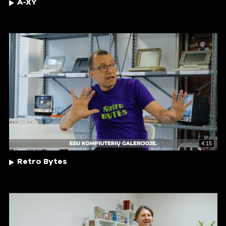
A-XY
4:15
Retro Bytes