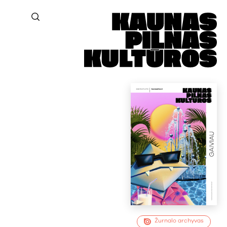
Žurnalo archyvas