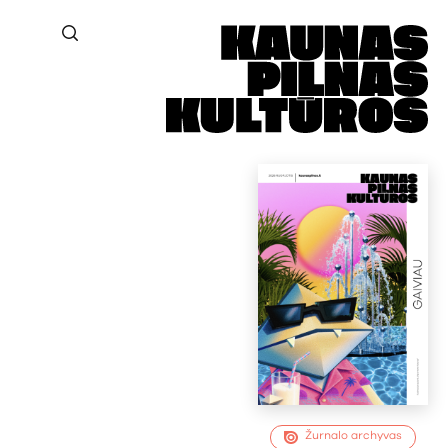
Žurnalo archyvas