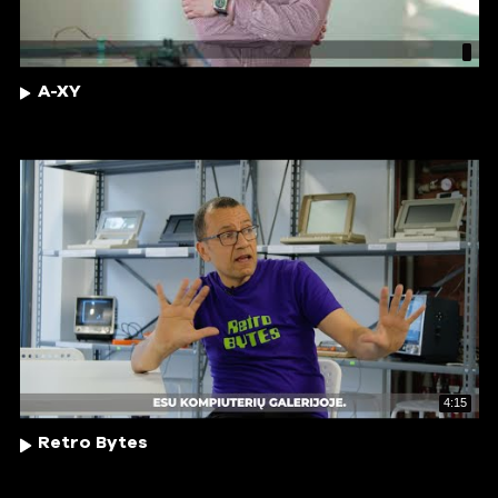
A-XY
4:15
Retro Bytes