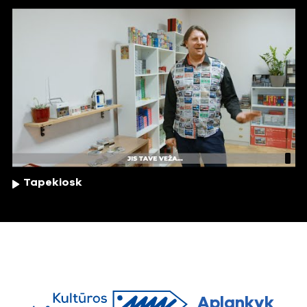
Tapekiosk
Aplankyk