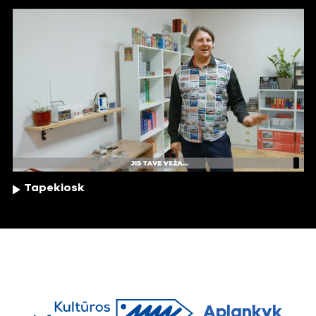
Tapekiosk
Aplankyk