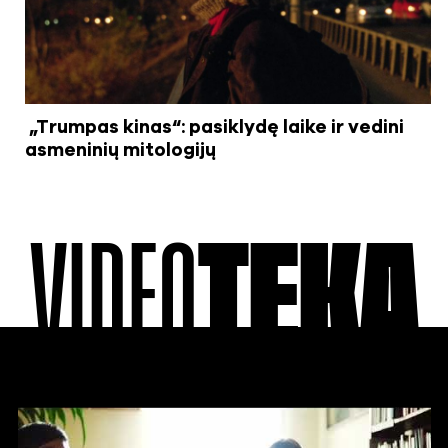
„Trumpas kinas“: pasiklydę laike ir vedini
asmeninių mitologijų
VIDEO
TEKA