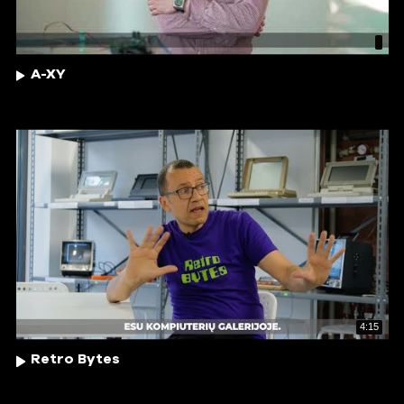
A-XY
4:15
Retro Bytes