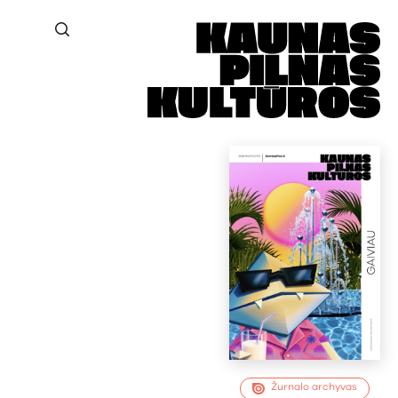
Žurnalo archyvas