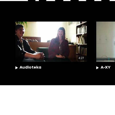
4:27
Audioteka
A-XY