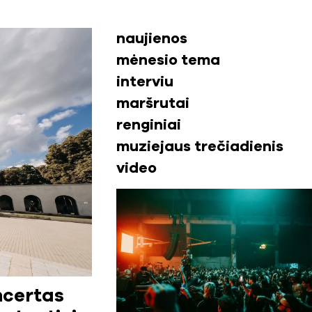
naujienos
mėnesio tema
interviu
maršrutai
renginiai
muziejaus trečiadienis
video
ncertas