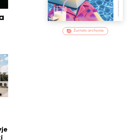
ia
i
Žurnalo archyvas
yje
i