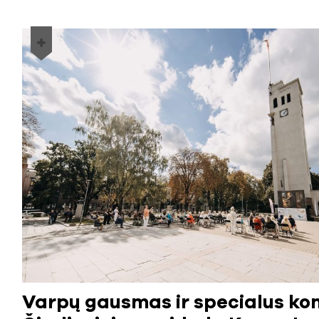
Varpų gausmas ir specialus ko