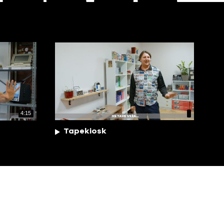
4:15
Tapekiosk