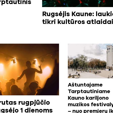
rptautinis
Rugsėjis Kaune: lauk
tikri kultūros atlaida
Aštuntajame
Tarptautiniame
Kauno kariljono
utas rugpjūčio
muzikos festival
gsėjo 1 dienoms
– nuo premjerų ik