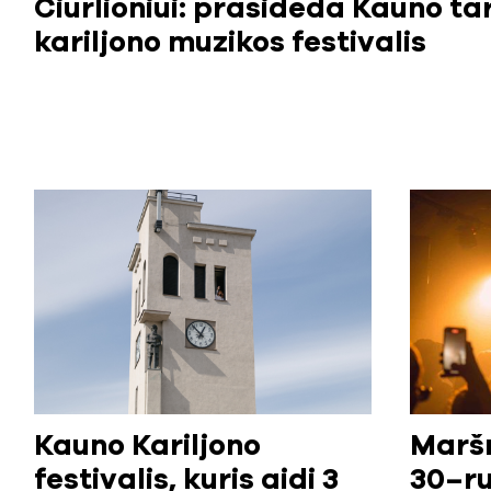
Čiurlioniui: prasideda Kauno ta
kariljono muzikos festivalis
Kauno Kariljono
Maršr
festivalis, kuris aidi 3
30–ru