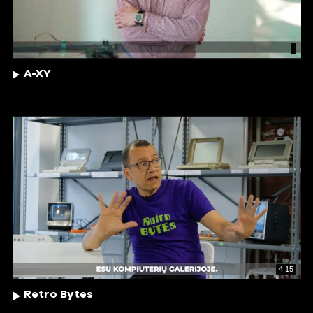
A-XY
4:15
Retro Bytes