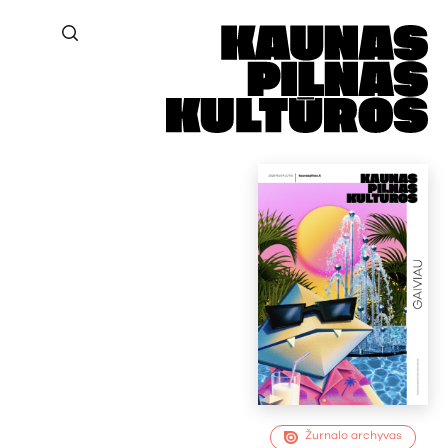
Žurnalo archyvas