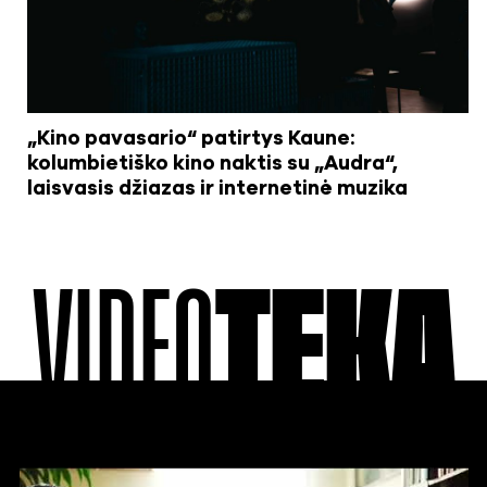
„Kino pavasario“ patirtys Kaune:
kolumbietiško kino naktis su „Audra“,
laisvasis džiazas ir internetinė muzika
VIDEO
TEKA