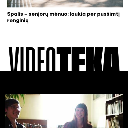
Spalis – senjorų mėnuo: laukia per pusšimtį
renginių
VIDEO
TEKA