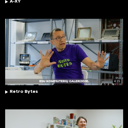
A-XY
4:15
Retro Bytes