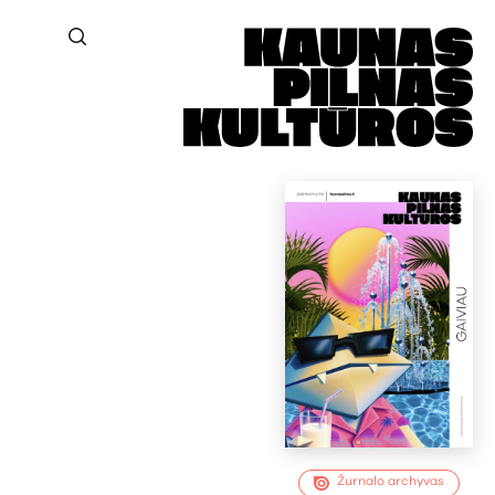
Žurnalo archyvas