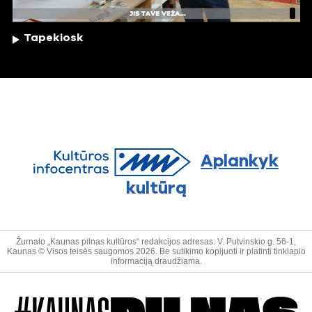
Tapekiosk
Aplankyk
kultūrą
Žurnalo „Kaunas pilnas kultūros“ redakcijos adresas: V. Putvinskio g. 56-1,
Kaunas © Visos teisės saugomos 2026. Be sutikimo kopijuoti ir platinti tinklapio
informaciją draudžiama.