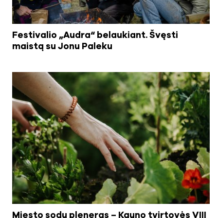
Festivalio „Audra“ belaukiant. Švęsti
maistą su Jonu Paleku
Miesto sodų pleneras – Kauno tvirtovės VIII