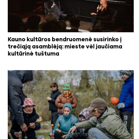
Kauno kultūros bendruomenė susirinko į
trečiąją asamblėją: mieste vėl jaučiama
kultūrinė tuštuma