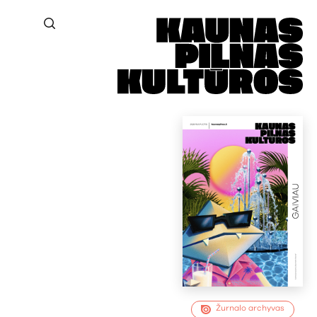
Žurnalo archyvas