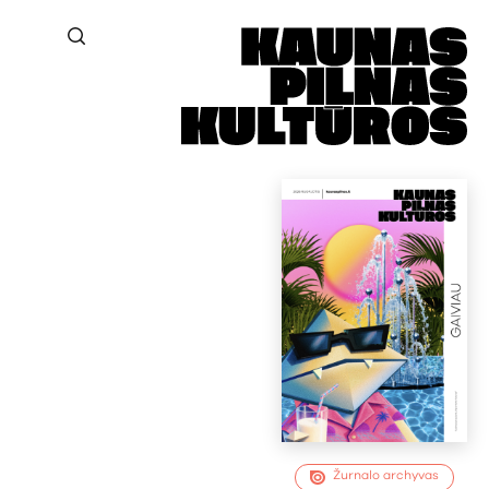
Žurnalo archyvas