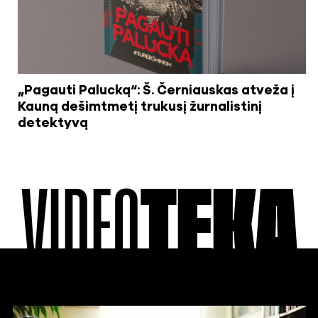
„Pagauti Palucką“: Š. Černiauskas atveža į
Kauną dešimtmetį trukusį žurnalistinį
detektyvą
VIDEO
TEKA