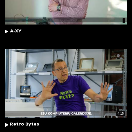
A-XY
4:15
Retro Bytes