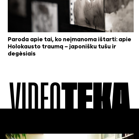
Paroda apie tai, ko neįmanoma ištarti: apie
Holokausto traumą – japonišku tušu ir
degėsiais
VIDEO
TEKA