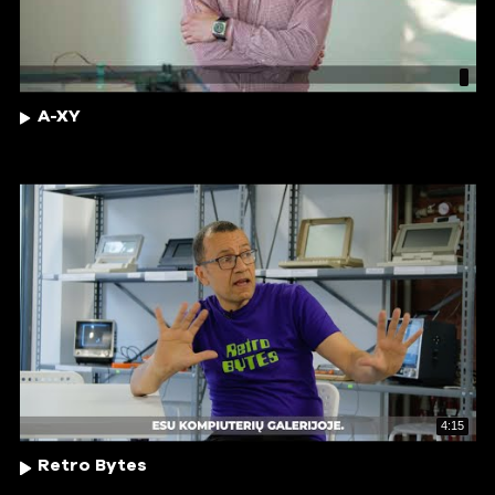
A-XY
4:15
Retro Bytes