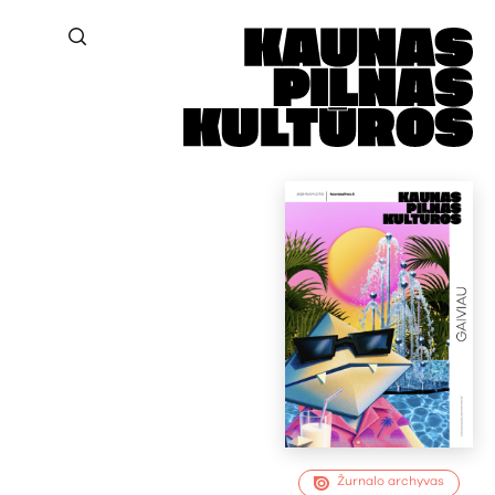
Žurnalo archyvas