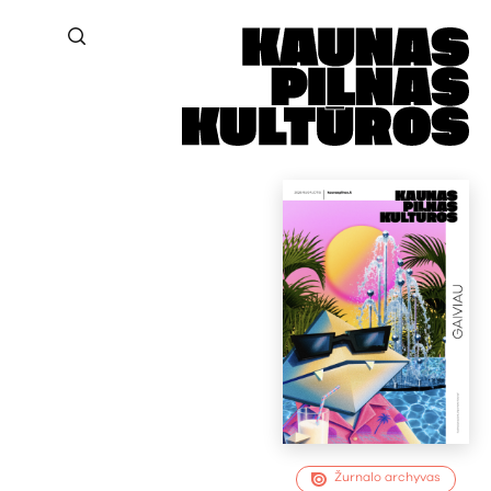
Žurnalo archyvas