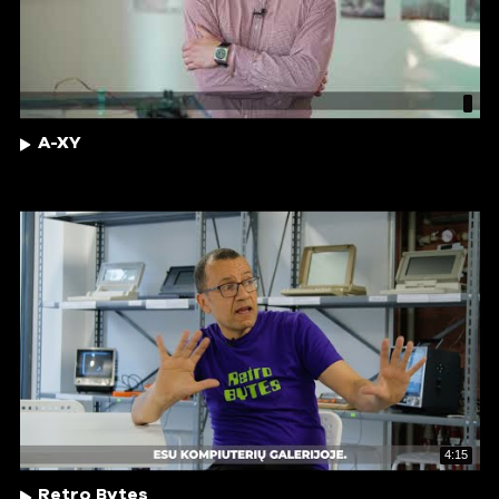
A-XY
4:15
Retro Bytes