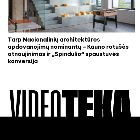
Tarp Nacionalinių architektūros
apdovanojimų nominantų – Kauno rotušės
atnaujinimas ir „Spindulio“ spaustuvės
konversija
VIDEO
TEKA