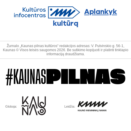
Aplankyk
kultūrą
Žurnalo „Kaunas pilnas kultūros“ redakcijos adresas: V. Putvinskio g. 56-1,
Kaunas © Visos teisės saugomos 2026. Be sutikimo kopijuoti ir platinti tinklapio
informaciją draudžiama.
#KAUNAS
PILNAS
Globoja:
Leidžia: