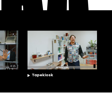
EKA
4:15
Tapekiosk