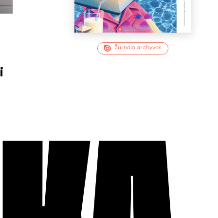
Žurnalo archyvas
i