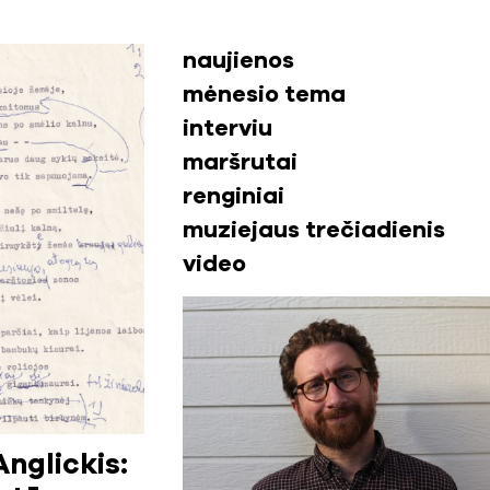
naujienos
mėnesio tema
interviu
maršrutai
renginiai
muziejaus trečiadienis
video
nglickis: