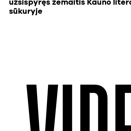
užsispyręs žemaitis Kauno lite
sūkuryje