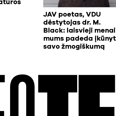
ratūros
JAV poetas, VDU
dėstytojas dr. M.
Black: laisvieji menai
mums padeda įkūnyt
savo žmogiškumą