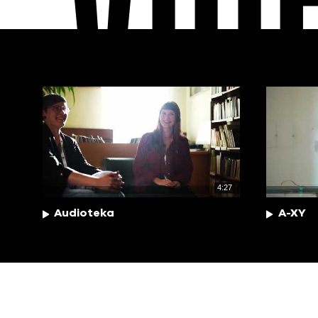
VID
4:27
Audioteka
A-XY