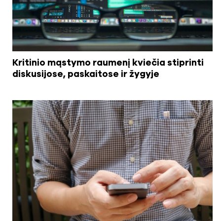
Kritinio mąstymo raumenį kviečia stiprinti
diskusijose, paskaitose ir žygyje